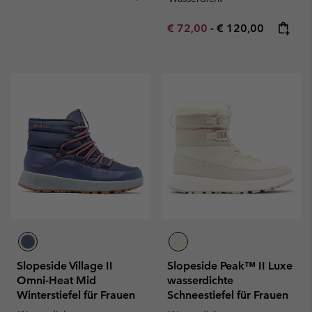
Minimum sale price:
Maximum price:
€ 72,00
-
€ 120,00
Slopeside Village II
Slopeside Peak™ II Luxe
Omni-Heat Mid
wasserdichte
Winterstiefel für Frauen
Schneestiefel für Frauen