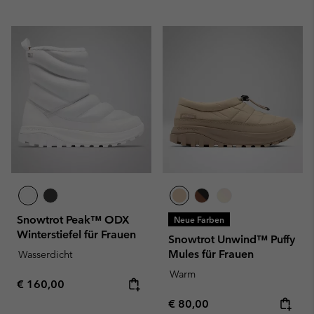
Snowtrot Peak™ ODX
Neue Farben
Winterstiefel für Frauen
Snowtrot Unwind™ Puffy
Mules für Frauen
Wasserdicht
Warm
Regular price:
€ 160,00
Regular price:
€ 80,00