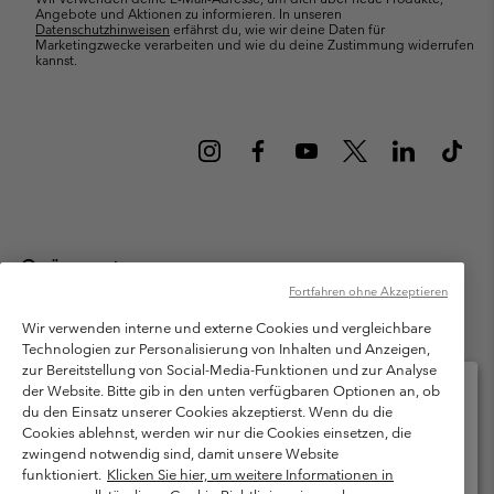
Angebote und Aktionen zu informieren. In unseren
Datenschutzhinweisen
erfährst du, wie wir deine Daten für
Marketingzwecke verarbeiten und wie du deine Zustimmung widerrufen
kannst.
Österreich
Fortfahren ohne Akzeptieren
©
2026
Columbia Sportswear Austria GmbH. Moosfeldstraße 1, 5101
Bergheim, Salzburg Österreich. Alle Rechte vorbehalten.
Wir verwenden interne und externe Cookies und vergleichbare
Technologien zur Personalisierung von Inhalten und Anzeigen,
Nutzungsbedingungen
Allgemeine Verkaufsbedingungen
Garantie
zur Bereitstellung von Social-Media-Funktionen und zur Analyse
Datenschutzerklärung
der Website. Bitte gib in den unten verfügbaren Optionen an, ob
du den Einsatz unserer Cookies akzeptierst. Wenn du die
Bestimmungen und Bedingungen des Mitglieder Programms
Cookies ablehnst, werden wir nur die Cookies einsetzen, die
Bitte wählen Sie Ihr Lieferland und Ihre Sprache
zwingend notwendig sind, damit unsere Website
Nutzungsbedingungen Für Nutzergenerierte Inhalte
Impressum
Online-Einkauf verfügbar
funktioniert.
Klicken Sie hier, um weitere Informationen in
Cookies