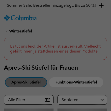
Sommer Sale: Bestseller hinzugefügt. Bis zu 50 %!
SKIP
Columbia
TO
Sportswear
CONTENT
Winterstiefel
SKIP
TO
MAIN
NAV
Es tut uns leid, der Artikel ist ausverkauft. Vielleicht
gefällt Ihnen ja stattdessen eines dieser Produkte.
SKIP
TO
SEARCH
Apres-Ski Stiefel für Frauen
Apres-Ski Stiefel
Funktions-Winterstiefel
Alle Filter
Sortieren