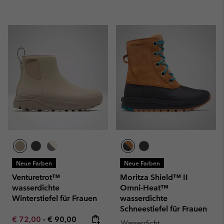
Neue Farben
Neue Farben
Venturetrot™
Moritza Shield™ II
wasserdichte
Omni-Heat™
Winterstiefel für Frauen
wasserdichte
Schneestiefel für Frauen
Minimum sale price:
Maximum price:
€ 72,00
-
€ 90,00
Wasserdicht