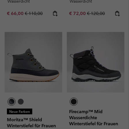
Wasserdicht
Wasserdicht
Sale price:
Regular price:
Sale price:
Regular price:
€ 66,00
€ 110,00
€ 72,00
€ 120,00
Firecamp™ Mid
Neue Farben
Wasserdichte
Moritza™ Shield
Winterstiefel für Frauen
Winterstiefel für Frauen