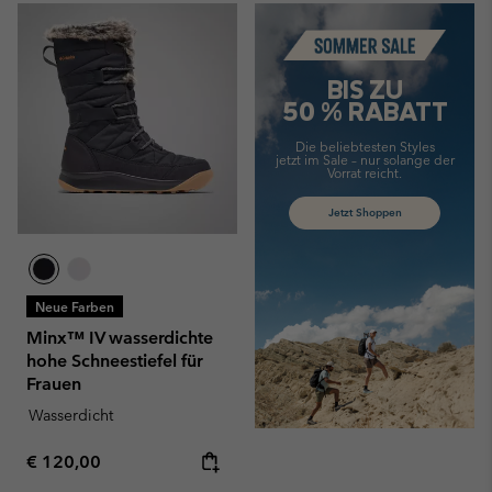
Summer Sale
BIS ZU
50 % RABATT
Die beliebtesten Styles
jetzt im Sale –
nur solange der
Vorrat reicht.
Jetzt Shoppen
Neue Farben
Minx™ IV wasserdichte
hohe Schneestiefel für
Frauen
Wasserdicht
Regular price:
€ 120,00