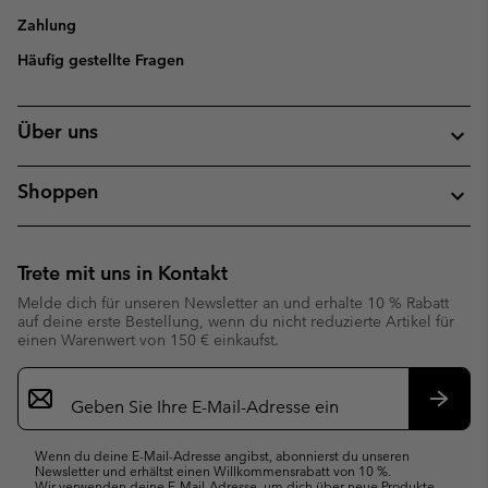
Zahlung
Häufig gestellte Fragen
Über uns
Shoppen
Trete mit uns in Kontakt
Melde dich für unseren Newsletter an und erhalte 10 % Rabatt
auf deine erste Bestellung, wenn du nicht reduzierte Artikel für
einen Warenwert von 150 € einkaufst.
Newsletter-
Anmeldung
Abonn
Wenn du deine E-Mail-Adresse angibst, abonnierst du unseren
Newsletter und erhältst einen Willkommensrabatt von 10 %.
Wir verwenden deine E-Mail-Adresse, um dich über neue Produkte,