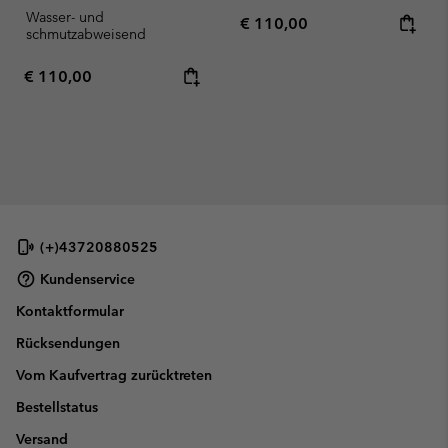
Wasser- und
Regular price:
€ 110,00
schmutzabweisend
Regular price:
€ 110,00
(+)43720880525
Kundenservice
Kontaktformular
Rücksendungen
Vom Kaufvertrag zurücktreten
Bestellstatus
Versand