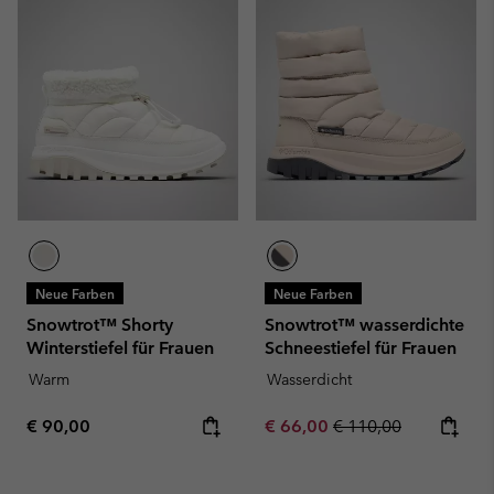
Neue Farben
Neue Farben
Snowtrot™ Shorty
Snowtrot™ wasserdichte
Winterstiefel für Frauen
Schneestiefel für Frauen
Warm
Wasserdicht
Regular price:
Sale price:
Regular price:
€ 90,00
€ 66,00
€ 110,00