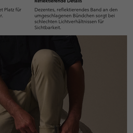
Reflektierende Details
t Platz für
Dezentes, reflektierendes Band an den
r.
umgeschlagenen Bündchen sorgt bei
schlechten Lichtverhältnissen für
Sichtbarkeit.