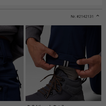
Nr. #
2142131
Expan
or
collap
sectio