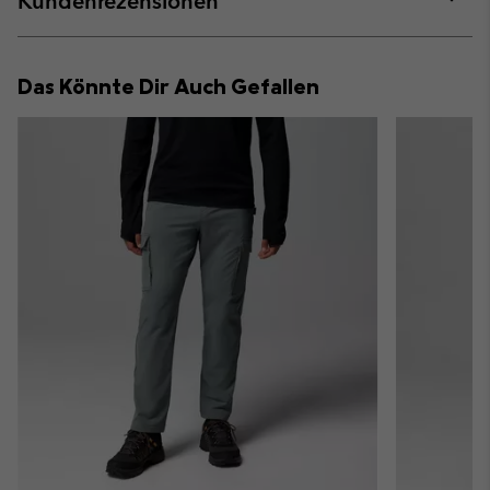
Kundenrezensionen
sectio
Expan
or
collap
Das Könnte Dir Auch Gefallen
sectio