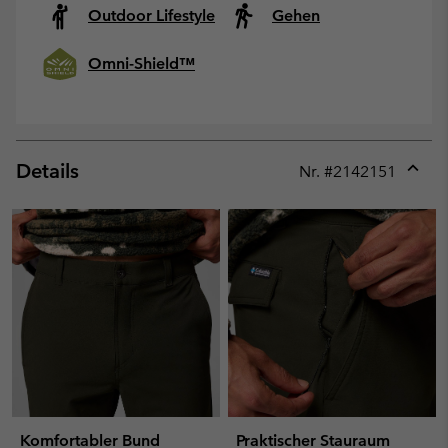
Outdoor Lifestyle
Gehen
Omni-Shield™
Details
Nr. #
2142151
Expan
or
collap
sectio
Komfortabler Bund
Praktischer Stauraum