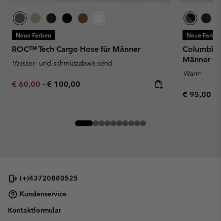
Neue Farben
Neue Farbe
ROC™ Tech Cargo Hose für Männer
Columbia T
Männer
Wasser- und schmutzabweisend
Warm
Minimum sale price:
Maximum price:
€ 60,00
-
€ 100,00
Regular pr
€ 95,00
(+)43720880525
Kundenservice
Kontaktformular