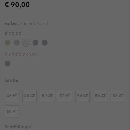
Regular price:
€ 90,00
Farbe:
Ancient Fossil
€ 90,00
Regular price:
Sale price:
€ 63,00
€ 90,00
Größe:
46 AT
48 AT
50 AT
52 AT
54 AT
56 AT
58 AT
60 AT
Schrittlänge: