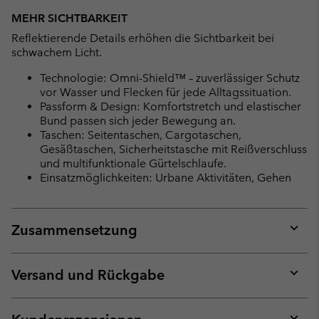
MEHR SICHTBARKEIT
Reflektierende Details erhöhen die Sichtbarkeit bei
schwachem Licht.
Technologie: Omni-Shield™ – zuverlässiger Schutz
vor Wasser und Flecken für jede Alltagssituation.
Passform & Design: Komfortstretch und elastischer
Bund passen sich jeder Bewegung an.
Taschen: Seitentaschen, Cargotaschen,
Gesäßtaschen, Sicherheitstasche mit Reißverschluss
und multifunktionale Gürtelschlaufe.
Einsatzmöglichkeiten: Urbane Aktivitäten, Gehen
Zusammensetzung
Expan
or
collap
Versand und Rückgabe
sectio
Expan
or
collap