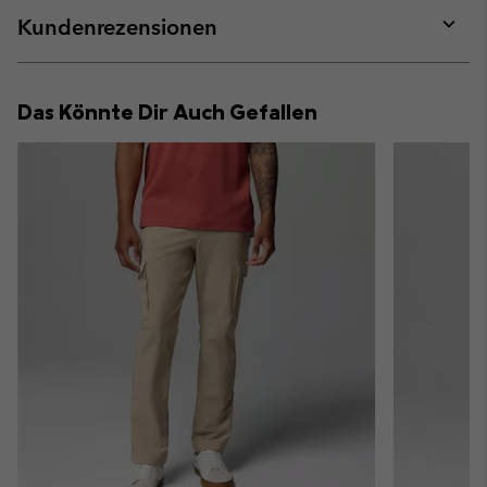
collap
Kundenrezensionen
sectio
Expan
or
collap
Das Könnte Dir Auch Gefallen
sectio