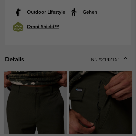
Outdoor Lifestyle
Gehen
Omni-Shield™
Details
Nr. #
2142151
Expan
or
collap
sectio