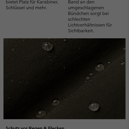
bietet Platz für Karabiner,
Band an den
Schlüssel und mehr.
umgeschlagenen
Bündchen sorgt bei
schlechten
Lichtverhältnissen für
Sichtbarkeit.
Schutz vor Regen & Flecken