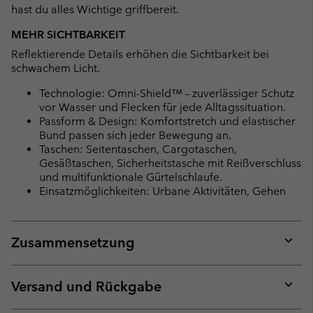
hast du alles Wichtige griffbereit.
MEHR SICHTBARKEIT
Reflektierende Details erhöhen die Sichtbarkeit bei
schwachem Licht.
Technologie: Omni-Shield™ – zuverlässiger Schutz
vor Wasser und Flecken für jede Alltagssituation.
Passform & Design: Komfortstretch und elastischer
Bund passen sich jeder Bewegung an.
Taschen: Seitentaschen, Cargotaschen,
Gesäßtaschen, Sicherheitstasche mit Reißverschluss
und multifunktionale Gürtelschlaufe.
Einsatzmöglichkeiten: Urbane Aktivitäten, Gehen
Zusammensetzung
Expan
or
collap
Versand und Rückgabe
sectio
Expan
or