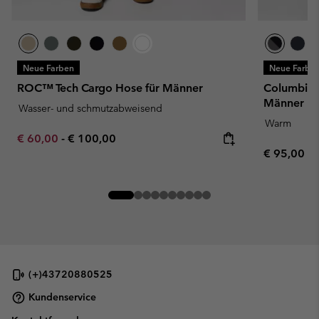
Neue Farben
Neue Farbe
ROC™ Tech Cargo Hose für Männer
Columbia T
Männer
Wasser- und schmutzabweisend
Warm
Minimum sale price:
Maximum price:
€ 60,00
-
€ 100,00
Regular pr
€ 95,00
(+)43720880525
Kundenservice