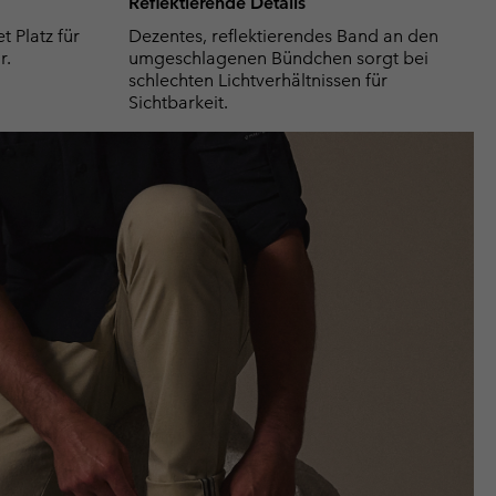
Reflektierende Details
t Platz für
Dezentes, reflektierendes Band an den
r.
umgeschlagenen Bündchen sorgt bei
schlechten Lichtverhältnissen für
Sichtbarkeit.