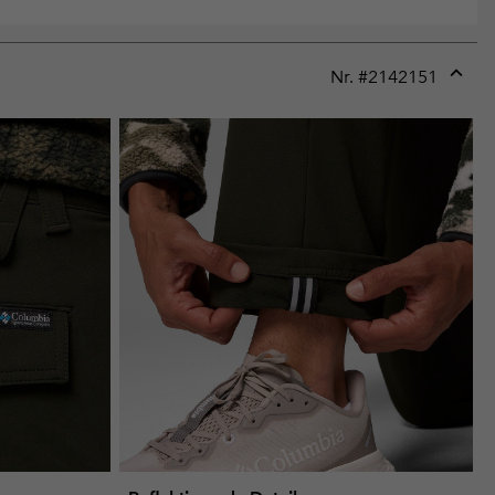
Nr. #
2142151
Expan
or
collap
sectio