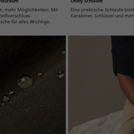
 Stauraum
Utility Schlaufe
n, mehr Möglichkeiten: Mit
Eine praktische Schlaufe biete
Reißverschluss-
Karabiner, Schlüssel und meh
sche für alles Wichtige.