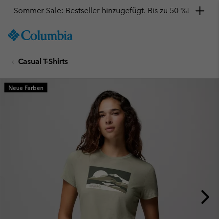
Sommer Sale: Bestseller hinzugefügt. Bis zu 50 %!
SKIP
Columbia
TO
Sportswear
CONTENT
Casual T-Shirts
SKIP
TO
MAIN
Neue Farben
NAV
SKIP
TO
SEARCH