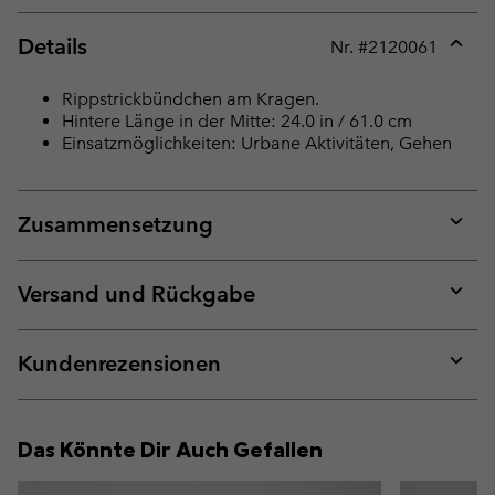
Details
Nr. #
2120061
Expan
or
Rippstrickbündchen am Kragen.
collap
Hintere Länge in der Mitte: 24.0 in / 61.0 cm
sectio
Einsatzmöglichkeiten: Urbane Aktivitäten, Gehen
Zusammensetzung
Expan
or
collap
Versand und Rückgabe
sectio
Expan
or
collap
Kundenrezensionen
sectio
Expan
or
collap
Das Könnte Dir Auch Gefallen
sectio