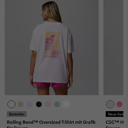
Bestseller
Neue Farbe
Rolling Bend™ Oversized T-Shirt mit Grafik
CSC™ Heavy