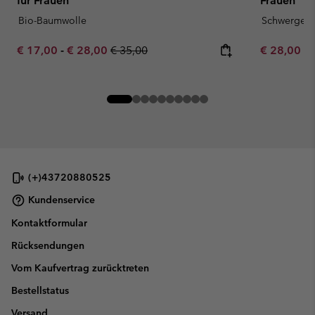
für Frauen
Frauen
Bio-Baumwolle
Schwergewi
Minimum sale price:
Maximum sale price:
Regular price:
Minimum sa
€ 17,00
-
€ 28,00
€ 35,00
€ 28,00
-
(+)43720880525
Kundenservice
Kontaktformular
Rücksendungen
Vom Kaufvertrag zurücktreten
Bestellstatus
Versand