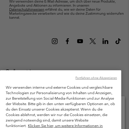
Wir verwenden deine E-Mail-Adresse, um dich über neue Produkte,
Angebote und Aktionen zu informieren. In unseren
Datenschutzhinweisen
erfährst du, wie wir deine Daten für
Marketingzwecke verarbeiten und wie du deine Zustimmung widerrufen
kannst.
Österreich
Fortfahren ohne Akzeptieren
©
2026
Columbia Sportswear Austria GmbH. Moosfeldstraße 1, 5101
Bergheim, Salzburg Österreich. Alle Rechte vorbehalten.
Wir verwenden interne und externe Cookies und vergleichbare
Technologien zur Personalisierung von Inhalten und Anzeigen,
Nutzungsbedingungen
Allgemeine Verkaufsbedingungen
Garantie
zur Bereitstellung von Social-Media-Funktionen und zur Analyse
Datenschutzerklärung
der Website. Bitte gib in den unten verfügbaren Optionen an, ob
du den Einsatz unserer Cookies akzeptierst. Wenn du die
Bestimmungen und Bedingungen des Mitglieder Programms
Cookies ablehnst, werden wir nur die Cookies einsetzen, die
Bitte wählen Sie Ihr Lieferland und Ihre Sprache
zwingend notwendig sind, damit unsere Website
Nutzungsbedingungen Für Nutzergenerierte Inhalte
Impressum
Online-Einkauf verfügbar
funktioniert.
Klicken Sie hier, um weitere Informationen in