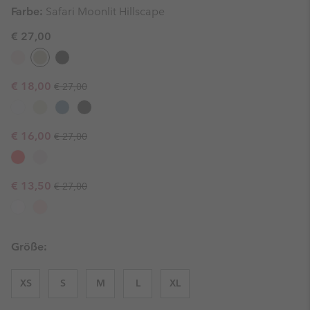
Farbe:
Safari Moonlit Hillscape
€ 27,00
Regular price:
Sale price:
€ 18,00
€ 27,00
Regular price:
Sale price:
€ 16,00
€ 27,00
Regular price:
Sale price:
€ 13,50
€ 27,00
Größe:
XS
S
M
L
XL