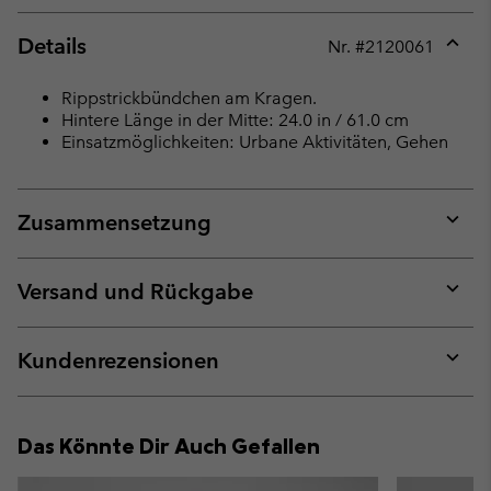
Details
Nr. #
2120061
Expan
or
Rippstrickbündchen am Kragen.
collap
Hintere Länge in der Mitte: 24.0 in / 61.0 cm
sectio
Einsatzmöglichkeiten: Urbane Aktivitäten, Gehen
Zusammensetzung
Expan
or
collap
Versand und Rückgabe
sectio
Expan
or
collap
Kundenrezensionen
sectio
Expan
or
collap
Das Könnte Dir Auch Gefallen
sectio