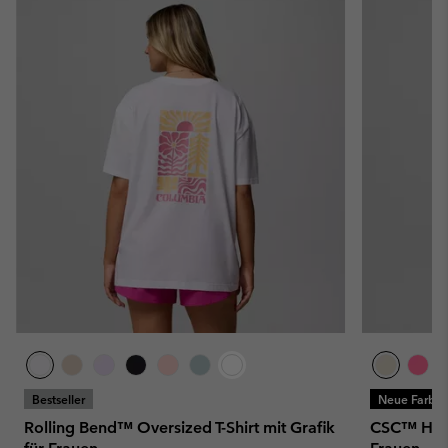
Bestseller
Neue Farbe
Rolling Bend™ Oversized T-Shirt mit Grafik
CSC™ Heavy