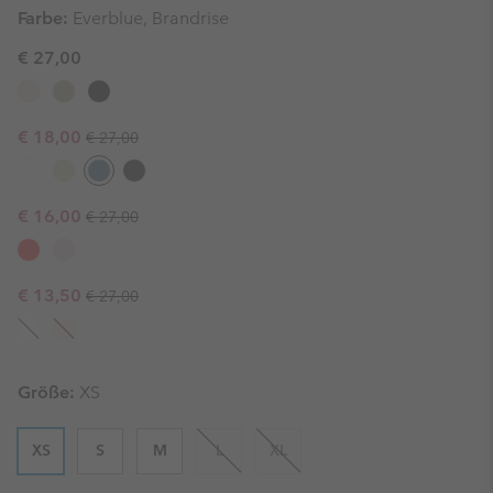
Farbe:
Everblue, Brandrise
€ 27,00
Regular price:
Sale price:
€ 18,00
€ 27,00
Regular price:
Sale price:
€ 16,00
€ 27,00
Regular price:
Sale price:
€ 13,50
€ 27,00
Größe:
XS
XS
S
M
L
XL