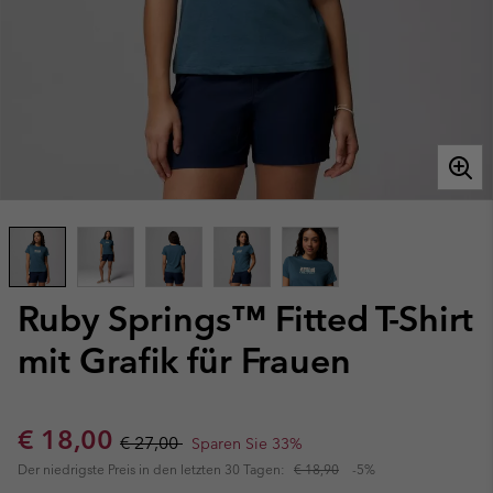
Ruby Springs™ Fitted T-Shirt
mit Grafik für Frauen
Sale price:
Regular price:
€ 18,00
€ 27,00
Sparen Sie 33%
Der niedrigste Preis in den letzten 30 Tagen:
€ 18,90
-5%