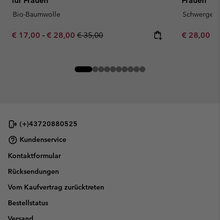
für Frauen
Frauen
Bio-Baumwolle
Schwergewi
Minimum sale price:
Maximum sale price:
Regular price:
Minimum sa
€ 17,00
-
€ 28,00
€ 35,00
€ 28,00
-
(+)43720880525
Kundenservice
Kontaktformular
Rücksendungen
Vom Kaufvertrag zurücktreten
Bestellstatus
Versand