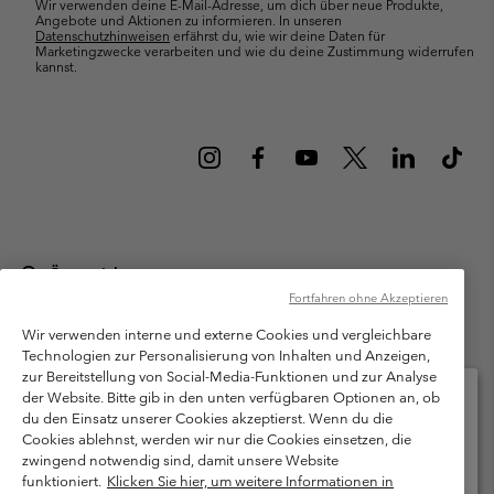
Wir verwenden deine E-Mail-Adresse, um dich über neue Produkte,
Angebote und Aktionen zu informieren. In unseren
Datenschutzhinweisen
erfährst du, wie wir deine Daten für
Marketingzwecke verarbeiten und wie du deine Zustimmung widerrufen
kannst.
Österreich
Fortfahren ohne Akzeptieren
©
2026
Columbia Sportswear Austria GmbH. Moosfeldstraße 1, 5101
Bergheim, Salzburg Österreich. Alle Rechte vorbehalten.
Wir verwenden interne und externe Cookies und vergleichbare
Technologien zur Personalisierung von Inhalten und Anzeigen,
Nutzungsbedingungen
Allgemeine Verkaufsbedingungen
Garantie
zur Bereitstellung von Social-Media-Funktionen und zur Analyse
Datenschutzerklärung
der Website. Bitte gib in den unten verfügbaren Optionen an, ob
du den Einsatz unserer Cookies akzeptierst. Wenn du die
Bestimmungen und Bedingungen des Mitglieder Programms
Cookies ablehnst, werden wir nur die Cookies einsetzen, die
Bitte wählen Sie Ihr Lieferland und Ihre Sprache
zwingend notwendig sind, damit unsere Website
Nutzungsbedingungen Für Nutzergenerierte Inhalte
Impressum
Online-Einkauf verfügbar
funktioniert.
Klicken Sie hier, um weitere Informationen in