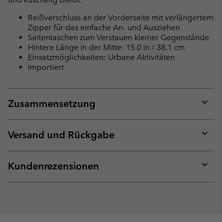
Reißverschluss an der Vorderseite mit verlängertem
Zipper für das einfache An- und Ausziehen
Seitentaschen zum Verstauen kleiner Gegenstände
Hintere Länge in der Mitte: 15.0 in / 38.1 cm
Einsatzmöglichkeiten: Urbane Aktivitäten
Importiert
Zusammensetzung
Expan
or
collap
Versand und Rückgabe
sectio
Expan
or
collap
Kundenrezensionen
sectio
Expan
or
collap
sectio