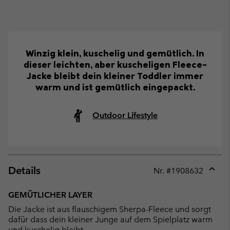
Winzig klein, kuschelig und gemütlich. In
dieser leichten, aber kuscheligen Fleece-
Jacke bleibt dein kleiner Toddler immer
warm und ist gemütlich eingepackt.
Outdoor Lifestyle
Details
Nr. #
1908632
Expan
or
GEMÜTLICHER LAYER
collap
Die Jacke ist aus flauschigem Sherpa-Fleece und sorgt
sectio
dafür dass dein kleiner Junge auf dem Spielplatz warm
und kuschelig bleibt.