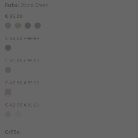
Farbe:
Stone Green
€ 85,00
Regular price:
Sale price:
€ 68,00
€ 85,00
Regular price:
Sale price:
€ 51,00
€ 85,00
Regular price:
Sale price:
€ 42,50
€ 85,00
Regular price:
Sale price:
€ 42,00
€ 85,00
Größe: