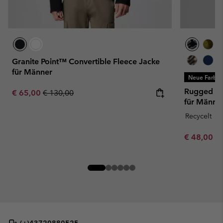
Granite Point™ Convertible Fleece Jacke
für Männer
Neue Farbe
Rugged Ri
Sale price:
Regular price:
€ 65,00
€ 130,00
für Männe
Recycelt
Minimum sa
€ 48,00
-