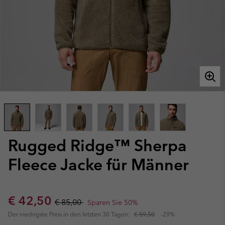
Rugged Ridge™ Sherpa
Fleece Jacke für Männer
Sale price:
Regular price:
€ 42,50
€ 85,00
Sparen Sie 50%
Der niedrigste Preis in den letzten 30 Tagen:
€ 59,50
-29%