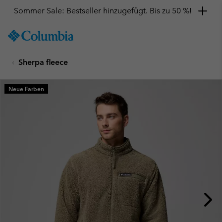
Sommer Sale: Bestseller hinzugefügt. Bis zu 50 %!
SKIP
Columbia
TO
Sportswear
CONTENT
Sherpa fleece
SKIP
TO
MAIN
Neue Farben
NAV
SKIP
TO
SEARCH