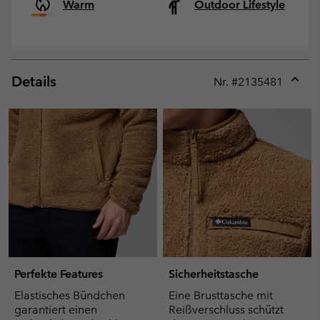
Warm
Outdoor Lifestyle
Details
Nr. #
2135481
Expan
or
collap
sectio
Perfekte Features
Sicherheitstasche
Elastisches Bündchen
Eine Brusttasche mit
garantiert einen
Reißverschluss schützt