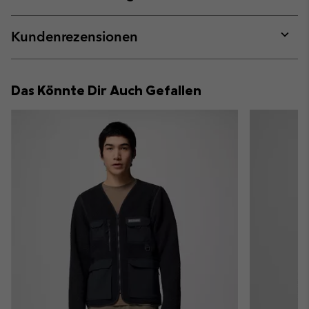
sectio
Expan
or
collap
Kundenrezensionen
sectio
Expan
or
collap
Das Könnte Dir Auch Gefallen
sectio