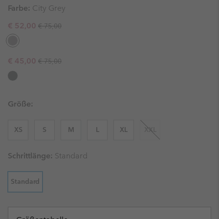
Farbe:
City Grey
Regular price:
Sale price:
€ 52,00
€ 75,00
Regular price:
Sale price:
€ 45,00
€ 75,00
Größe:
XS
S
M
L
XL
XXL
Schrittlänge:
Standard
Standard