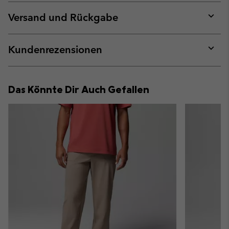
or
collap
Versand und Rückgabe
sectio
Expan
or
collap
Kundenrezensionen
sectio
Expan
or
collap
Das Könnte Dir Auch Gefallen
sectio