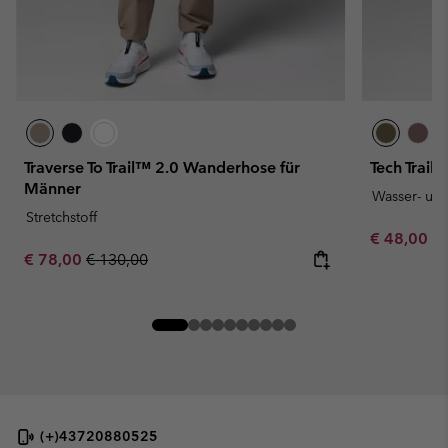
Traverse To Trail™ 2.0 Wanderhose für
Tech Trail
Männer
Wasser- un
Stretchstoff
Minimum sa
€ 48,00
-
Sale price:
Regular price:
€ 78,00
€ 130,00
(+)43720880525