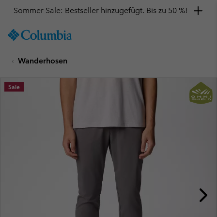
Sommer Sale: Bestseller hinzugefügt. Bis zu 50 %!
SKIP
Columbia
TO
Sportswear
CONTENT
Wanderhosen
SKIP
TO
MAIN
Sale
NAV
SKIP
TO
SEARCH