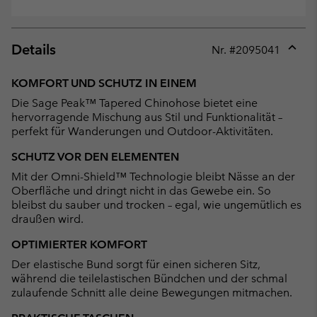
Details
Nr. #
2095041
Expan
or
KOMFORT UND SCHUTZ IN EINEM
collap
Die Sage Peak™ Tapered Chinohose bietet eine
sectio
hervorragende Mischung aus Stil und Funktionalität –
perfekt für Wanderungen und Outdoor-Aktivitäten.
SCHUTZ VOR DEN ELEMENTEN
Mit der Omni-Shield™ Technologie bleibt Nässe an der
Oberfläche und dringt nicht in das Gewebe ein. So
bleibst du sauber und trocken – egal, wie ungemütlich es
draußen wird.
OPTIMIERTER KOMFORT
Der elastische Bund sorgt für einen sicheren Sitz,
während die teilelastischen Bündchen und der schmal
zulaufende Schnitt alle deine Bewegungen mitmachen.