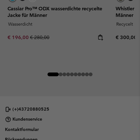
Cassiar Pro™ ODX wasserdichte recycelte
Whistler P
Jacke für Männer
Männer
Wasserdicht
Recycelt
Sale price:
Regular price:
Regular pr
€ 196,00
€ 280,00
€ 300,00
(+)43720880525
Kundenservice
Kontaktformular
Rücksendungen