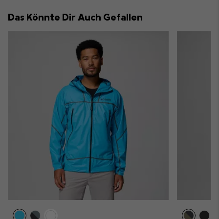
collap
Das Könnte Dir Auch Gefallen
sectio