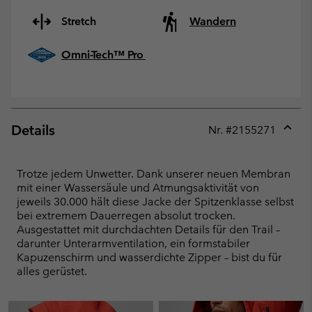
Stretch
Wandern
Omni-Tech™ Pro
Details
Nr. #
2155271
Expan
or
collap
Trotze jedem Unwetter. Dank unserer neuen Membran
sectio
mit einer Wassersäule und Atmungsaktivität von
jeweils 30.000 hält diese Jacke der Spitzenklasse selbst
bei extremem Dauerregen absolut trocken.
Ausgestattet mit durchdachten Details für den Trail –
darunter Unterarmventilation, ein formstabiler
Kapuzenschirm und wasserdichte Zipper – bist du für
alles gerüstet.