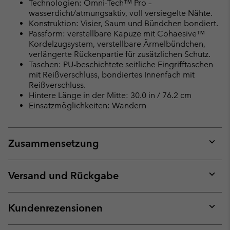
Technologien: Omni-Tech™ Pro –
wasserdicht/atmungsaktiv, voll versiegelte Nähte.
Konstruktion: Visier, Saum und Bündchen bondiert.
Passform: verstellbare Kapuze mit Cohaesive™
Kordelzugsystem, verstellbare Ärmelbündchen,
verlängerte Rückenpartie für zusätzlichen Schutz.
Taschen: PU-beschichtete seitliche Eingrifftaschen
mit Reißverschluss, bondiertes Innenfach mit
Reißverschluss.
Hintere Länge in der Mitte: 30.0 in / 76.2 cm
Einsatzmöglichkeiten: Wandern
Zusammensetzung
Expan
or
collap
Versand und Rückgabe
sectio
Expan
or
collap
Kundenrezensionen
sectio
Expan
or