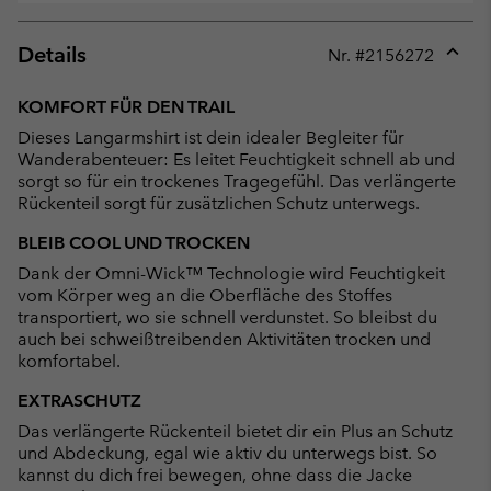
Details
Nr. #
2156272
Expan
or
KOMFORT FÜR DEN TRAIL
collap
Dieses Langarmshirt ist dein idealer Begleiter für
sectio
Wanderabenteuer: Es leitet Feuchtigkeit schnell ab und
sorgt so für ein trockenes Tragegefühl. Das verlängerte
Rückenteil sorgt für zusätzlichen Schutz unterwegs.
BLEIB COOL UND TROCKEN
Dank der Omni-Wick™ Technologie wird Feuchtigkeit
vom Körper weg an die Oberfläche des Stoffes
transportiert, wo sie schnell verdunstet. So bleibst du
auch bei schweißtreibenden Aktivitäten trocken und
komfortabel.
EXTRASCHUTZ
Das verlängerte Rückenteil bietet dir ein Plus an Schutz
und Abdeckung, egal wie aktiv du unterwegs bist. So
kannst du dich frei bewegen, ohne dass die Jacke