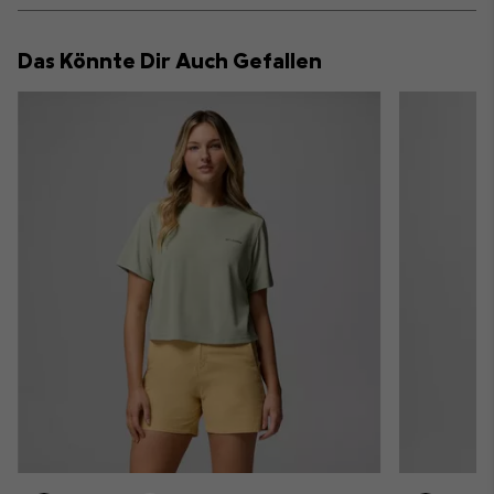
or
collap
Das Könnte Dir Auch Gefallen
sectio