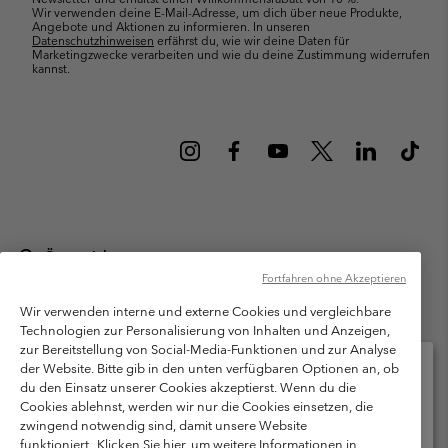
Wir verwenden deine E-Mail-Adresse, um dich über neue Produkte,
Angebote und Aktionen zu informieren. In unseren
Datenschutzhinweisen
erfährst du, wie wir deine Daten für
Marketingzwecke verarbeiten und wie du deine Zustimmung widerrufen
kannst.
Österreich
Fortfahren ohne Akzeptieren
©
2026
Columbia Sportswear Austria GmbH. Moosfeldstraße 1, 5101
Bergheim, Salzburg Österreich. Alle Rechte vorbehalten.
Wir verwenden interne und externe Cookies und vergleichbare
Technologien zur Personalisierung von Inhalten und Anzeigen,
Nutzungsbedingungen
Allgemeine Verkaufsbedingungen
Garantie
zur Bereitstellung von Social-Media-Funktionen und zur Analyse
Datenschutzerklärung
der Website. Bitte gib in den unten verfügbaren Optionen an, ob
du den Einsatz unserer Cookies akzeptierst. Wenn du die
Bestimmungen und Bedingungen des Mitglieder Programms
Cookies ablehnst, werden wir nur die Cookies einsetzen, die
Bitte wählen Sie Ihr Lieferland und Ihre Sprache
zwingend notwendig sind, damit unsere Website
Nutzungsbedingungen Für Nutzergenerierte Inhalte
Impressum
Online-Einkauf verfügbar
funktioniert.
Klicken Sie hier, um weitere Informationen in