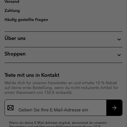
Versand
Zahlung
Häufig gestellte Fragen
Über uns
Shoppen
Trete mit uns in Kontakt
Melde dich für unseren Newsletter an und erhalte 10 % Rabatt
auf deine erste Bestellung, wenn du nicht reduzierte Artikel für
einen Warenwert von 150 € einkaufst.
Newsletter-
Anmeldung
Abonn
Wenn du deine E-Mail-Adresse angibst, abonnierst du unseren
Newsletter und erhältst einen Willkommensrabatt von 10 %.