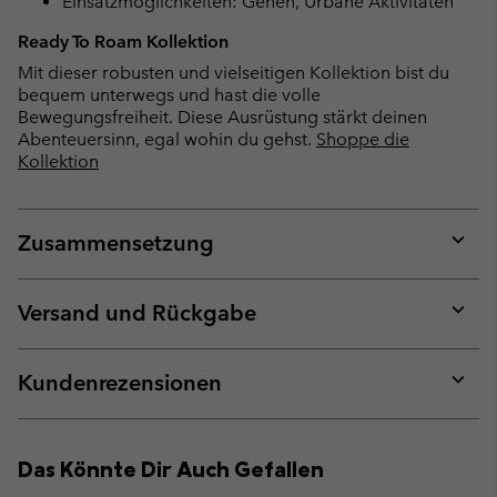
Einsatzmöglichkeiten: Gehen, Urbane Aktivitäten
Ready To Roam Kollektion
Mit dieser robusten und vielseitigen Kollektion bist du
bequem unterwegs und hast die volle
Bewegungsfreiheit. Diese Ausrüstung stärkt deinen
Abenteuersinn, egal wohin du gehst.
Shoppe die
Kollektion
Zusammensetzung
Expan
or
collap
Versand und Rückgabe
sectio
Expan
or
collap
Kundenrezensionen
sectio
Expan
or
collap
Das Könnte Dir Auch Gefallen
sectio