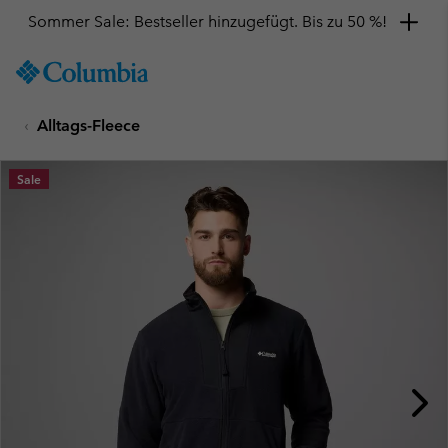
Sommer Sale: Bestseller hinzugefügt. Bis zu 50 %!
SKIP
Columbia
TO
Sportswear
CONTENT
Alltags-Fleece
SKIP
TO
MAIN
Sale
NAV
SKIP
TO
SEARCH