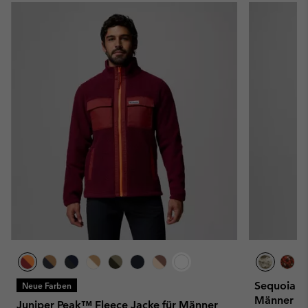
Sequoia Gr
Neue Farben
Männer
Juniper Peak™ Fleece Jacke für Männer