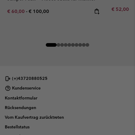
Sale price:
Re
€ 52,00
€ 
Minimum sale price:
Maximum price:
€ 60,00
-
€ 100,00
(+)43720880525
Kundenservice
Kontaktformular
Rücksendungen
Vom Kaufvertrag zurücktreten
Bestellstatus