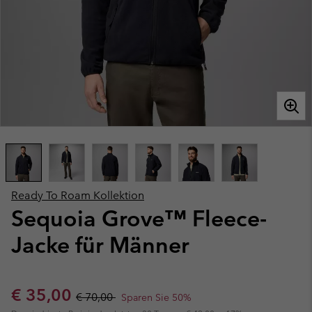
Ready To Roam Kollektion
Sequoia Grove™ Fleece-
Jacke für Männer
Sale price:
Regular price:
€ 35,00
€ 70,00
Sparen Sie 50%