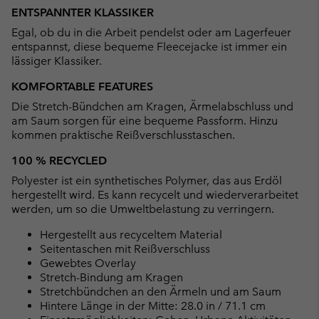
or
ENTSPANNTER KLASSIKER
collap
Egal, ob du in die Arbeit pendelst oder am Lagerfeuer
sectio
entspannst, diese bequeme Fleecejacke ist immer ein
lässiger Klassiker.
KOMFORTABLE FEATURES
Die Stretch-Bündchen am Kragen, Ärmelabschluss und
am Saum sorgen für eine bequeme Passform. Hinzu
kommen praktische Reißverschlusstaschen.
100 % RECYCLED
Polyester ist ein synthetisches Polymer, das aus Erdöl
hergestellt wird. Es kann recycelt und wiederverarbeitet
werden, um so die Umweltbelastung zu verringern.
Hergestellt aus recyceltem Material
Seitentaschen mit Reißverschluss
Gewebtes Overlay
Stretch-Bindung am Kragen
Stretchbündchen an den Ärmeln und am Saum
Hintere Länge in der Mitte: 28.0 in / 71.1 cm