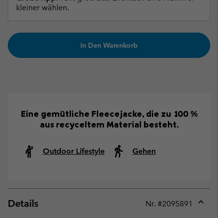
kleiner wählen.
In Den Warenkorb
Eine gemütliche Fleecejacke, die zu 100 %
aus recyceltem Material besteht.
Outdoor Lifestyle
Gehen
Details
Nr. #
2095891
Expan