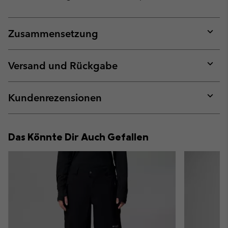
Zusammensetzung
Expan
or
collap
Versand und Rückgabe
sectio
Expan
or
collap
Kundenrezensionen
sectio
Expan
or
collap
Das Könnte Dir Auch Gefallen
sectio