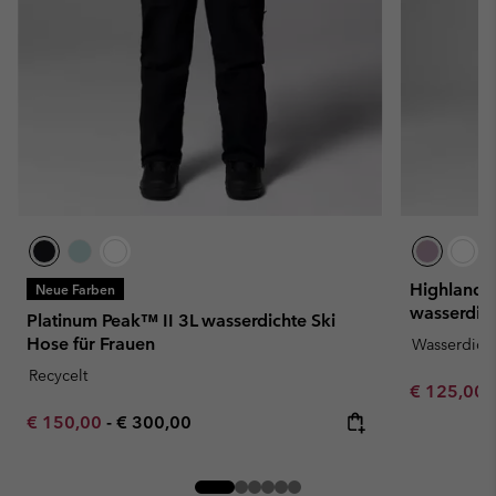
Highland S
Neue Farben
wasserdich
Platinum Peak™ II 3L wasserdichte Ski
Hose für Frauen
Wasserdich
Recycelt
Sale price:
€ 125,00
Minimum sale price:
Maximum price:
€ 150,00
-
€ 300,00