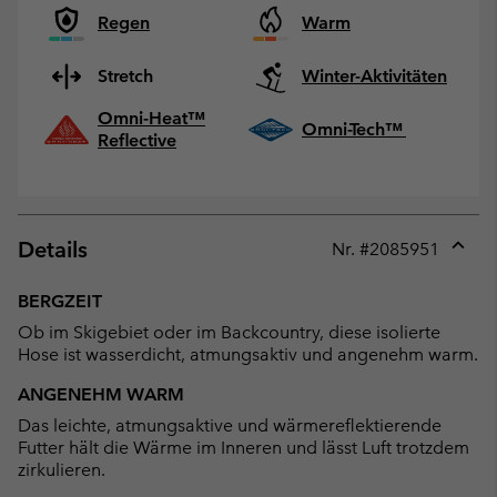
Regen
Warm
Stretch
Winter-Aktivitäten
Omni-Heat™
Omni-Tech™
Reflective
Details
Nr. #
2085951
Expan
or
BERGZEIT
collap
Ob im Skigebiet oder im Backcountry, diese isolierte
sectio
Hose ist wasserdicht, atmungsaktiv und angenehm warm.
ANGENEHM WARM
Das leichte, atmungsaktive und wärmereflektierende
Futter hält die Wärme im Inneren und lässt Luft trotzdem
zirkulieren.