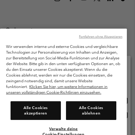
Österreich
Fortfahren ohne Akzeptieren
©
2026
Columbia Sportswear Austria GmbH. Moosfeldstraße 1, 5101
Bergheim, Salzburg Österreich. Alle Rechte vorbehalten.
Wir verwenden interne und externe Cookies und vergleichbare
Technologien zur Personalisierung von Inhalten und Anzeigen,
Nutzungsbedingungen
Allgemeine Verkaufsbedingungen
Garantie
zur Bereitstellung von Social-Media-Funktionen und zur Analyse
Datenschutzerklärung
der Website. Bitte gib in den unten verfügbaren Optionen an, ob
du den Einsatz unserer Cookies akzeptierst. Wenn du die
Bestimmungen und Bedingungen des Mitglieder Programms
Cookies ablehnst, werden wir nur die Cookies einsetzen, die
Bitte wählen Sie Ihr Lieferland und Ihre Sprache
zwingend notwendig sind, damit unsere Website
Nutzungsbedingungen Für Nutzergenerierte Inhalte
Impressum
Online-Einkauf verfügbar
funktioniert.
Klicken Sie hier, um weitere Informationen in
Cookies
unseren vollständigen Cookie-Richtlinien einzusehen.
Online
United States
Einkau
Kundenservice: Mo- Fr. 9:00 - 13:00 & 14:00- 18:00 Uhr
Alle Cookies
Alle Cookies
(+)43720880525
verfü
akzeptieren
ablehnen
Online
Österreich
Einkau
verfü
Verwalte deine
Alle Länder Anzeigen
Cookie-Einstellungen