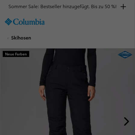
Sommer Sale: Bestseller hinzugefügt. Bis zu 50 %!
SKIP
Columbia
TO
Sportswear
CONTENT
Skihosen
SKIP
TO
MAIN
Neue Farben
NAV
SKIP
TO
SEARCH