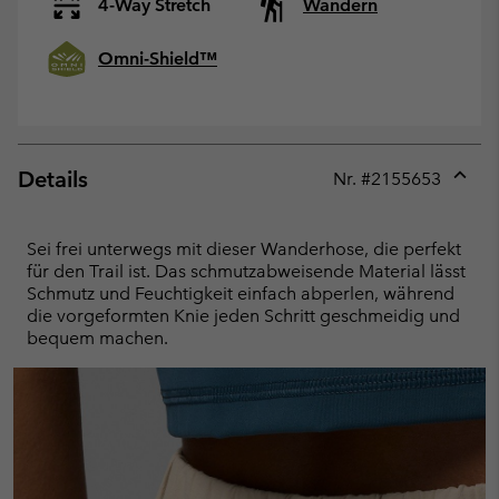
4-Way Stretch
Wandern
Omni-Shield™
Details
Nr. #
2155653
Expan
or
collap
Sei frei unterwegs mit dieser Wanderhose, die perfekt
sectio
für den Trail ist. Das schmutzabweisende Material lässt
Schmutz und Feuchtigkeit einfach abperlen, während
die vorgeformten Knie jeden Schritt geschmeidig und
bequem machen.