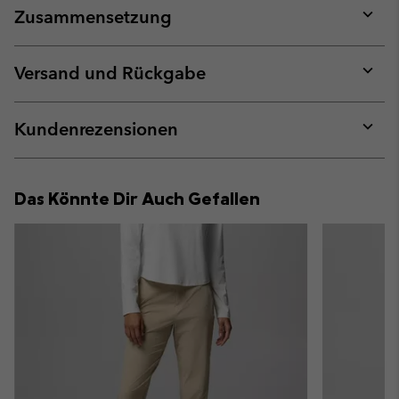
Zusammensetzung
Expan
or
collap
Versand und Rückgabe
sectio
Expan
or
collap
Kundenrezensionen
sectio
Expan
or
collap
Das Könnte Dir Auch Gefallen
sectio