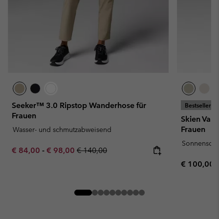
Seeker™ 3.0 Ripstop Wanderhose für
Bestseller
Frauen
Skien Val
Frauen
Wasser- und schmutzabweisend
Sonnenschu
Minimum sale price:
Maximum sale price:
Regular price:
€ 84,00
-
€ 98,00
€ 140,00
Regular pr
€ 100,00