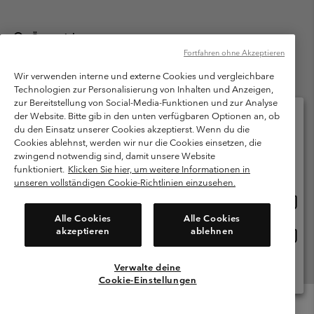
Österreich
Fortfahren ohne Akzeptieren
©
2026
Columbia Sportswear Austria GmbH. Moosfeldstraße 1, 5101
Bergheim, Salzburg Österreich. Alle Rechte vorbehalten.
Wir verwenden interne und externe Cookies und vergleichbare
Technologien zur Personalisierung von Inhalten und Anzeigen,
Nutzungsbedingungen
Allgemeine Verkaufsbedingungen
Garantie
zur Bereitstellung von Social-Media-Funktionen und zur Analyse
Datenschutzerklärung
der Website. Bitte gib in den unten verfügbaren Optionen an, ob
du den Einsatz unserer Cookies akzeptierst. Wenn du die
Bestimmungen und Bedingungen des Mitglieder Programms
Cookies ablehnst, werden wir nur die Cookies einsetzen, die
Bitte wählen Sie Ihr Lieferland und Ihre Sprache
zwingend notwendig sind, damit unsere Website
Nutzungsbedingungen Für Nutzergenerierte Inhalte
Impressum
Online-Einkauf verfügbar
funktioniert.
Klicken Sie hier, um weitere Informationen in
Cookies
unseren vollständigen Cookie-Richtlinien einzusehen.
Online
United States
Einkau
Kundenservice: Mo- Fr. 9:00 - 13:00 & 14:00- 18:00 Uhr
Alle Cookies
Alle Cookies
(+)43720880525
verfü
akzeptieren
ablehnen
Online
Österreich
Einkau
verfü
Verwalte deine
Alle Länder Anzeigen
Cookie-Einstellungen