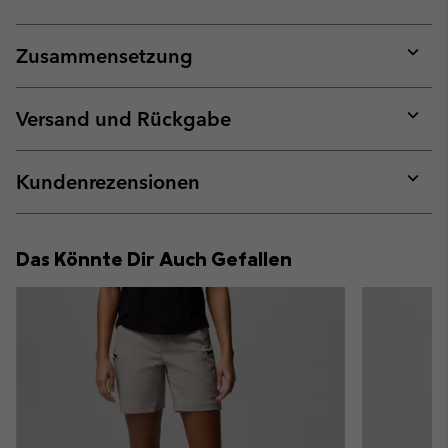
Zusammensetzung
Expan
or
collap
Versand und Rückgabe
sectio
Expan
or
collap
Kundenrezensionen
sectio
Expan
or
collap
Das Könnte Dir Auch Gefallen
sectio