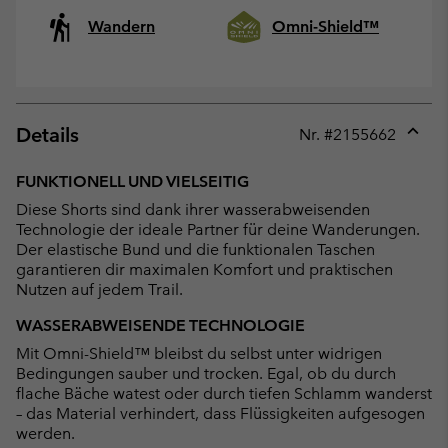
Wandern
Omni-Shield™
Details
Nr. #
2155662
Expan
or
FUNKTIONELL UND VIELSEITIG
collap
Diese Shorts sind dank ihrer wasserabweisenden
sectio
Technologie der ideale Partner für deine Wanderungen.
Der elastische Bund und die funktionalen Taschen
garantieren dir maximalen Komfort und praktischen
Nutzen auf jedem Trail.
WASSERABWEISENDE TECHNOLOGIE
Mit Omni-Shield™ bleibst du selbst unter widrigen
Bedingungen sauber und trocken. Egal, ob du durch
flache Bäche watest oder durch tiefen Schlamm wanderst
– das Material verhindert, dass Flüssigkeiten aufgesogen
werden.