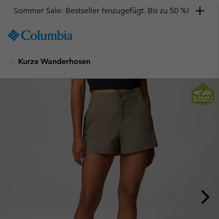
Sommer Sale: Bestseller hinzugefügt. Bis zu 50 %!
SKIP
Columbia
TO
Sportswear
CONTENT
Kurze Wanderhosen
SKIP
TO
MAIN
NAV
SKIP
TO
SEARCH