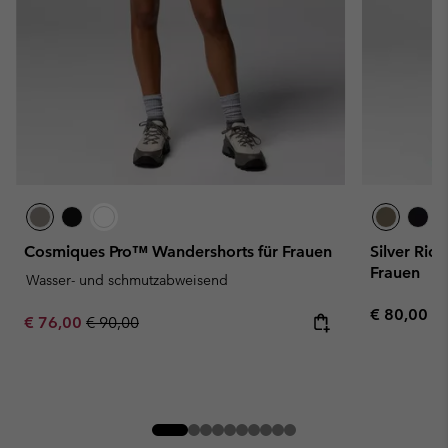
Cosmiques Pro™ Wandershorts für Frauen
Silver Rid
Frauen
Wasser- und schmutzabweisend
Regular pr
€ 80,00
Sale price:
Regular price:
€ 76,00
€ 90,00