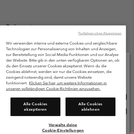
Österreich
Fortfahren ohne Akzeptieren
©
2026
Columbia Sportswear Austria GmbH. Moosfeldstraße 1, 5101
Bergheim, Salzburg Österreich. Alle Rechte vorbehalten.
Wir verwenden interne und externe Cookies und vergleichbare
Technologien zur Personalisierung von Inhalten und Anzeigen,
Nutzungsbedingungen
Allgemeine Verkaufsbedingungen
Garantie
zur Bereitstellung von Social-Media-Funktionen und zur Analyse
Datenschutzerklärung
der Website. Bitte gib in den unten verfügbaren Optionen an, ob
du den Einsatz unserer Cookies akzeptierst. Wenn du die
Bestimmungen und Bedingungen des Mitglieder Programms
Cookies ablehnst, werden wir nur die Cookies einsetzen, die
Bitte wählen Sie Ihr Lieferland und Ihre Sprache
zwingend notwendig sind, damit unsere Website
Nutzungsbedingungen Für Nutzergenerierte Inhalte
Impressum
Online-Einkauf verfügbar
funktioniert.
Klicken Sie hier, um weitere Informationen in
Cookies
unseren vollständigen Cookie-Richtlinien einzusehen.
Online
United States
Einkau
Kundenservice: Mo- Fr. 9:00 - 13:00 & 14:00- 18:00 Uhr
Alle Cookies
Alle Cookies
(+)43720880525
verfü
akzeptieren
ablehnen
Online
Österreich
Einkau
verfü
Verwalte deine
Alle Länder Anzeigen
Cookie-Einstellungen