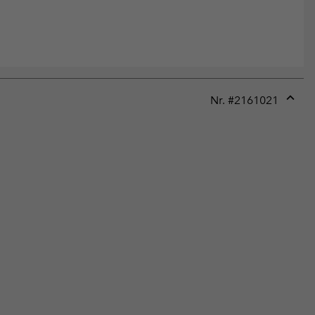
Nr. #
2161021
Expan
or
collap
sectio