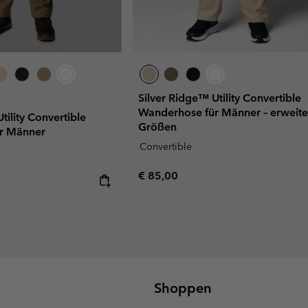
Silver Ridge™ Utility Convertible
Wanderhose für Männer – erweite
tility Convertible
Größen
r Männer
Convertible
Regular price:
€ 85,00
Shoppen