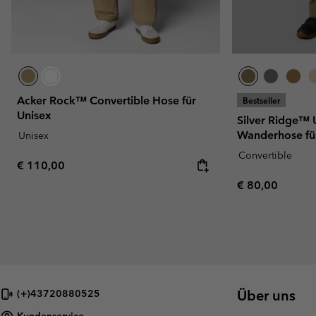
Acker Rock™ Convertible Hose für
Bestseller
Unisex
Silver Ridge™ U
Wanderhose fü
Unisex
Convertible
Regular price:
€ 110,00
Regular price:
€ 80,00
Über uns
(+)43720880525