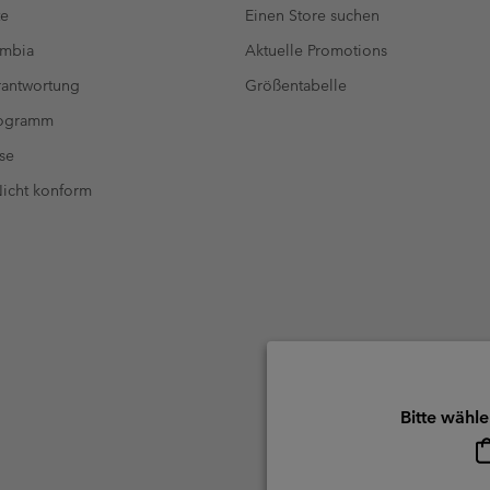
te
Einen Store suchen
umbia
Aktuelle Promotions
antwortung
Größentabelle
rogramm
se
 Nicht konform
Bitte wähle