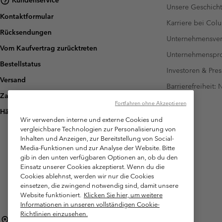
Kundenservice
Unsere Geschich
Kontaktformular
Karriere bei Col
Rücksendungen
Unternehmensver
Vom Kaufvertrag zurücktreten
Unternehmensp
Bestellstatus
Investoren & Pres
Versand
Barrierefreiheit:
Zahlung
Fortfahren ohne Akzeptieren
Häufig gestellte Fragen
Wir verwenden interne und externe Cookies und
vergleichbare Technologien zur Personalisierung von
Inhalten und Anzeigen, zur Bereitstellung von Social-
Media-Funktionen und zur Analyse der Website. Bitte
gib in den unten verfügbaren Optionen an, ob du den
Einsatz unserer Cookies akzeptierst. Wenn du die
Cookies ablehnst, werden wir nur die Cookies
einsetzen, die zwingend notwendig sind, damit unsere
Website funktioniert.
Klicken Sie hier, um weitere
Informationen in unseren vollständigen Cookie-
Richtlinien einzusehen.
Österreich