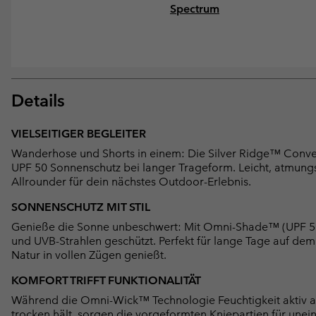
Spectrum
Details
VIELSEITIGER BEGLEITER
Wanderhose und Shorts in einem: Die Silver Ridge™ Conve
UPF 50 Sonnenschutz bei langer Trageform. Leicht, atmungs
Allrounder für dein nächstes Outdoor-Erlebnis.
SONNENSCHUTZ MIT STIL
Genieße die Sonne unbeschwert: Mit Omni-Shade™ (UPF 50) 
und UVB-Strahlen geschützt. Perfekt für lange Tage auf dem 
Natur in vollen Zügen genießt.
KOMFORT TRIFFT FUNKTIONALITÄT
Während die Omni-Wick™ Technologie Feuchtigkeit aktiv abl
trocken hält, sorgen die vorgeformten Kniepartien für une