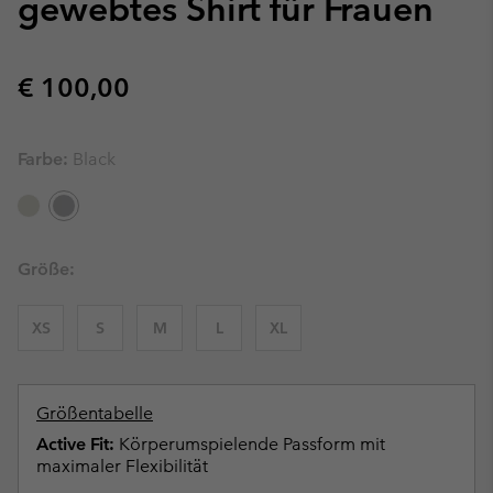
gewebtes Shirt für Frauen
Regular price:
€ 100,00
Farbe:
Black
Größe:
XS
S
M
L
XL
Größentabelle
Active Fit:
Körperumspielende Passform mit
maximaler Flexibilität