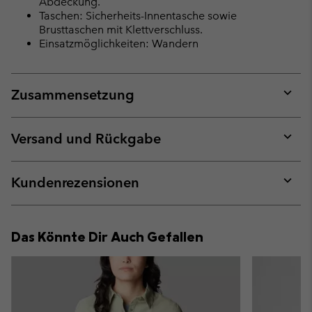
Abdeckung.
Taschen: Sicherheits-Innentasche sowie
Brusttaschen mit Klettverschluss.
Einsatzmöglichkeiten: Wandern
Zusammensetzung
Expan
or
collap
Versand und Rückgabe
sectio
Expan
or
collap
Kundenrezensionen
sectio
Expan
or
collap
Das Könnte Dir Auch Gefallen
sectio