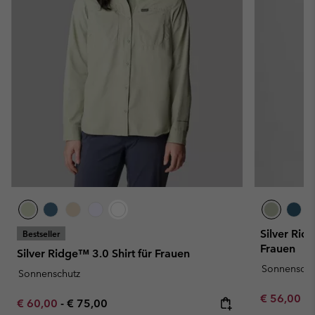
Silver Ridg
Bestseller
Frauen
Silver Ridge™ 3.0 Shirt für Frauen
Sonnenschu
Sonnenschutz
Minimum sa
€ 56,00
-
Minimum sale price:
Maximum price:
€ 60,00
-
€ 75,00