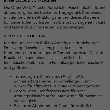
BLEIB COOL UND TROCKEN
Die Omni-Wick™ Technologie leitet Feuchtigkeit effizient
ab und sorgt für ein trockenes Tragegefühl. Kombiniert
mit der belüfteten Struktur garantiert dieses Shirt einen
kontinuierlichen Luftstrom – so bleibst du angenehm kühl
und kannst dich ohne Pausen weiterbewegen.
VIELSEITIGES DESIGN
Mit den praktischen Roll-up-Ärmeln, die du sicher per
Druckknopf-Lasche fixierst, passt du dich im
Handumdrehen an steigende Temperaturen an. Dank der
Brusttaschen und einer zusätzlichen Sicherheits-
Innentasche bleiben deine Essentials jederzeit geschützt
und griffbereit.
Technologien: Omni-Shade™ UPF 50 für
Sonnenschutz (bei voller Ärmellänge); Omni-
Wick™ für effizientes Feuchtigkeitsmanagement.
Konstruktion: Belüftungssystem für hohe
Atmungsaktivität; aufrollbare Ärmel für maximale
Vielseitigkeit.
Passform: Abgerundeter Saum für zusätzliche