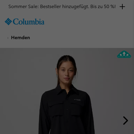
Sommer Sale: Bestseller hinzugefügt. Bis zu 50 %!
SKIP
Columbia
TO
Sportswear
CONTENT
Hemden
SKIP
TO
MAIN
NAV
SKIP
TO
SEARCH