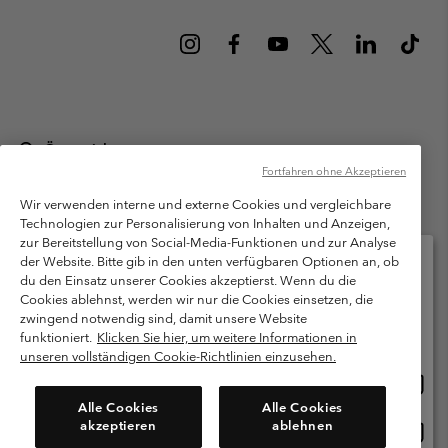
Österreich
Fortfahren ohne Akzeptieren
©
2026
Columbia Sportswear Austria GmbH. Moosfeldstraße 1, 5101
Bergheim, Salzburg Österreich. Alle Rechte vorbehalten.
Wir verwenden interne und externe Cookies und vergleichbare
Technologien zur Personalisierung von Inhalten und Anzeigen,
Nutzungsbedingungen
Allgemeine Verkaufsbedingungen
Garantie
zur Bereitstellung von Social-Media-Funktionen und zur Analyse
Datenschutzerklärung
der Website. Bitte gib in den unten verfügbaren Optionen an, ob
du den Einsatz unserer Cookies akzeptierst. Wenn du die
Bestimmungen und Bedingungen des Mitglieder Programms
Cookies ablehnst, werden wir nur die Cookies einsetzen, die
Bitte wählen Sie Ihr Lieferland und Ihre Sprache
zwingend notwendig sind, damit unsere Website
Nutzungsbedingungen Für Nutzergenerierte Inhalte
Impressum
Online-Einkauf verfügbar
funktioniert.
Klicken Sie hier, um weitere Informationen in
Cookies
unseren vollständigen Cookie-Richtlinien einzusehen.
Online
United States
Einkau
Kundenservice: Mo- Fr. 9:00 - 13:00 & 14:00- 18:00 Uhr
Alle Cookies
Alle Cookies
(+)43720880525
verfü
akzeptieren
ablehnen
Online
Österreich