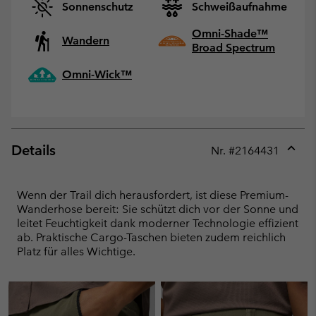
Sonnenschutz
Schweißaufnahme
Omni-Shade™
Wandern
Broad Spectrum
Omni-Wick™
Details
Nr. #
2164431
Expan
or
collap
Wenn der Trail dich herausfordert, ist diese Premium-
sectio
Wanderhose bereit: Sie schützt dich vor der Sonne und
leitet Feuchtigkeit dank moderner Technologie effizient
ab. Praktische Cargo-Taschen bieten zudem reichlich
Platz für alles Wichtige.