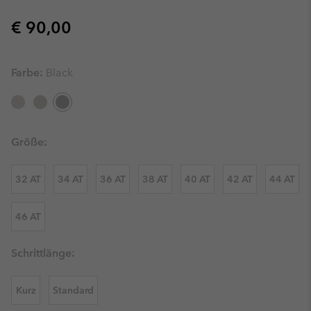
Regular price:
€ 90,00
Farbe:
Black
Größe:
32 AT
34 AT
36 AT
38 AT
40 AT
42 AT
44 AT
46 AT
Schrittlänge:
Kurz
Standard