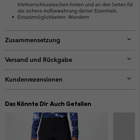
Klettverschlusstaschen hinten und an den Seiten für
die sichere Aufbewahrung deiner Essentials.
Einsatzmöglichkeiten: Wandern
Zusammensetzung
Expan
or
collap
Versand und Rückgabe
sectio
Expan
or
collap
Kundenrezensionen
sectio
Expan
or
collap
Das Könnte Dir Auch Gefallen
sectio