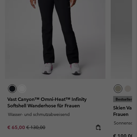
Vast Canyon™ Omni-Heat™ Infinity
Bestseller
Softshell Wanderhose für Frauen
Skien Val
Frauen
Wasser- und schmutzabweisend
Sonnenschu
Sale price:
Regular price:
€ 65,00
€ 130,00
Regular pr
€ 100,00