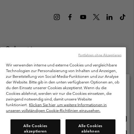
Österreich
Fortfahren ohne Akzeptieren
©
2026
Columbia Sportswear Austria GmbH. Moosfeldstraße 1, 5101
Bergheim, Salzburg Österreich. Alle Rechte vorbehalten.
Wir verwenden interne und externe Cookies und vergleichbare
Technologien zur Personalisierung von Inhalten und Anzeigen,
Nutzungsbedingungen
Allgemeine Verkaufsbedingungen
Garantie
zur Bereitstellung von Social-Media-Funktionen und zur Analyse
Datenschutzerklärung
der Website. Bitte gib in den unten verfügbaren Optionen an, ob
du den Einsatz unserer Cookies akzeptierst. Wenn du die
Bestimmungen und Bedingungen des Mitglieder Programms
Cookies ablehnst, werden wir nur die Cookies einsetzen, die
Bitte wählen Sie Ihr Lieferland und Ihre Sprache
zwingend notwendig sind, damit unsere Website
Nutzungsbedingungen Für Nutzergenerierte Inhalte
Impressum
Online-Einkauf verfügbar
funktioniert.
Klicken Sie hier, um weitere Informationen in
Cookies
unseren vollständigen Cookie-Richtlinien einzusehen.
Online
United States
Einkau
Kundenservice: Mo- Fr. 9:00 - 13:00 & 14:00- 18:00 Uhr
Alle Cookies
Alle Cookies
(+)43720880525
verfü
akzeptieren
ablehnen
Online
Österreich