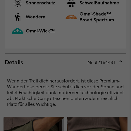
Sonnenschutz
Schweißaufnahme
Omni-Shade™
Wandern
Broad Spectrum
Omni-Wick™
Details
Nr. #
2164431
Expan
or
collap
Wenn der Trail dich herausfordert, ist diese Premium-
sectio
Wanderhose bereit: Sie schützt dich vor der Sonne und
leitet Feuchtigkeit dank moderner Technologie effizient
ab. Praktische Cargo-Taschen bieten zudem reichlich
Platz für alles Wichtige.