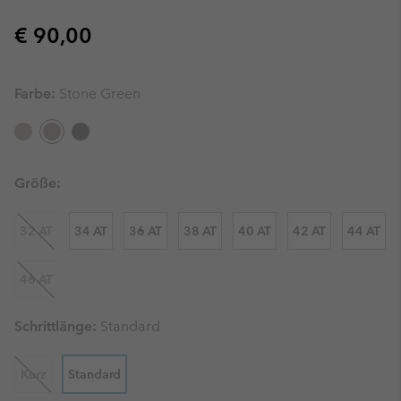
Regular price:
€ 90,00
Farbe:
Stone Green
Größe:
32 AT
34 AT
36 AT
38 AT
40 AT
42 AT
44 AT
46 AT
Schrittlänge:
Standard
Kurz
Standard