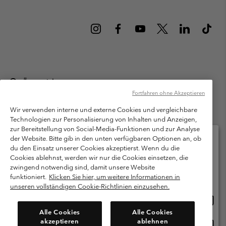
Österreich
Fortfahren ohne Akzeptieren
©
2026
Columbia Sportswear Austria GmbH. Moosfeldstraße 1, 5101
Bergheim, Salzburg Österreich. Alle Rechte vorbehalten.
Wir verwenden interne und externe Cookies und vergleichbare
Technologien zur Personalisierung von Inhalten und Anzeigen,
Nutzungsbedingungen
Allgemeine Verkaufsbedingungen
Garantie
zur Bereitstellung von Social-Media-Funktionen und zur Analyse
Datenschutzerklärung
der Website. Bitte gib in den unten verfügbaren Optionen an, ob
du den Einsatz unserer Cookies akzeptierst. Wenn du die
Bestimmungen und Bedingungen des Mitglieder Programms
Cookies ablehnst, werden wir nur die Cookies einsetzen, die
Bitte wählen Sie Ihr Lieferland und Ihre Sprache
zwingend notwendig sind, damit unsere Website
Nutzungsbedingungen Für Nutzergenerierte Inhalte
Impressum
Online-Einkauf verfügbar
funktioniert.
Klicken Sie hier, um weitere Informationen in
Cookies
unseren vollständigen Cookie-Richtlinien einzusehen.
Online
United States
Einkau
Kundenservice: Mo- Fr. 9:00 - 13:00 & 14:00- 18:00 Uhr
Alle Cookies
Alle Cookies
(+)43720880525
verfü
akzeptieren
ablehnen
Online
Österreich