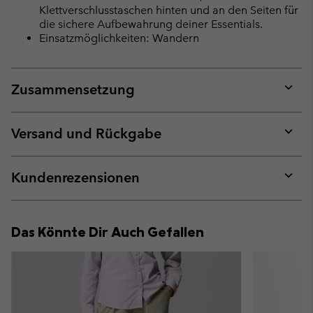
Klettverschlusstaschen hinten und an den Seiten für
die sichere Aufbewahrung deiner Essentials.
Einsatzmöglichkeiten: Wandern
Zusammensetzung
Expan
or
collap
Versand und Rückgabe
sectio
Expan
or
collap
Kundenrezensionen
sectio
Expan
or
collap
Das Könnte Dir Auch Gefallen
sectio