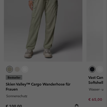
Vast Cany
Bestseller
Softshell 
Skien Valley™ Cargo Wanderhose für
Frauen
Wasser- un
Sonnenschutz
Sale price:
Re
€ 65,00
€ 
Regular price:
€ 100,00