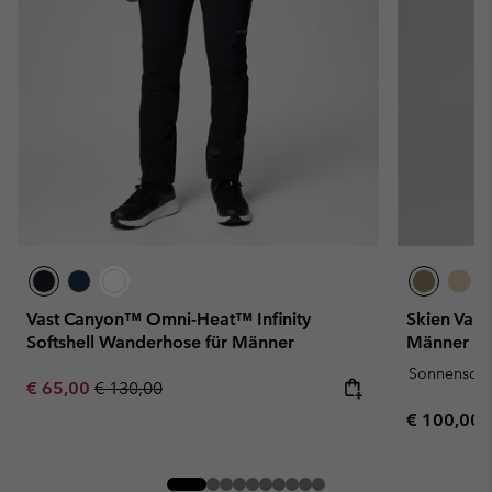
Vast Canyon™ Omni-Heat™ Infinity
Skien Val
Softshell Wanderhose für Männer
Männer
Sonnenschu
Sale price:
Regular price:
€ 65,00
€ 130,00
Regular pr
€ 100,00