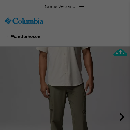
Gratis Versand
SKIP
Columbia
TO
Sportswear
CONTENT
Wanderhosen
SKIP
TO
MAIN
NAV
SKIP
TO
SEARCH