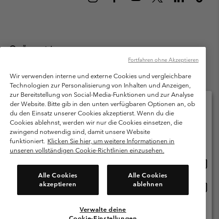
Österreich
Fortfahren ohne Akzeptieren
©
2026
Columbia Sportswear Austria GmbH. Moosfeldstraße 1, 5101
Bergheim, Salzburg Österreich. Alle Rechte vorbehalten.
Wir verwenden interne und externe Cookies und vergleichbare
Technologien zur Personalisierung von Inhalten und Anzeigen,
Nutzungsbedingungen
Allgemeine Verkaufsbedingungen
Garantie
zur Bereitstellung von Social-Media-Funktionen und zur Analyse
Datenschutzerklärung
der Website. Bitte gib in den unten verfügbaren Optionen an, ob
du den Einsatz unserer Cookies akzeptierst. Wenn du die
Bestimmungen und Bedingungen des Mitglieder Programms
Cookies ablehnst, werden wir nur die Cookies einsetzen, die
Bitte wählen Sie Ihr Lieferland und Ihre Sprache
zwingend notwendig sind, damit unsere Website
Nutzungsbedingungen Für Nutzergenerierte Inhalte
Impressum
Online-Einkauf verfügbar
funktioniert.
Klicken Sie hier, um weitere Informationen in
Cookies
unseren vollständigen Cookie-Richtlinien einzusehen.
Online
United States
Einkau
Kundenservice: Mo- Fr. 9:00 - 13:00 & 14:00- 18:00 Uhr
Alle Cookies
Alle Cookies
(+)43720880525
verfü
akzeptieren
ablehnen
Online
Österreich
Einkau
verfü
Verwalte deine
Alle Länder Anzeigen
Cookie-Einstellungen