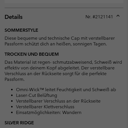
Details
Nr. #
2121141
Expan
or
SOMMERSTYLE
collap
Diese bequeme und technische Cap mit verstellbarer
sectio
Passform schützt dich an heißen, sonnigen Tagen.
TROCKEN UND BEQUEM
Das Material ist regen- schmutzabweisend, Schweiß wird
effektiv von deinem Kopf abgeleitet. Der verstellbare
Verschluss an der Rückseite sorgt für die perfekte
Passform.
Omni-Wick™ leitet Feuchtigkeit und Schweiß ab
Laser-Cut Belüftung
Verstellbarer Verschluss an der Rückseite
Verstellbarer Klettverschluss
Einsatzmöglichkeiten: Wandern
SILVER RIDGE