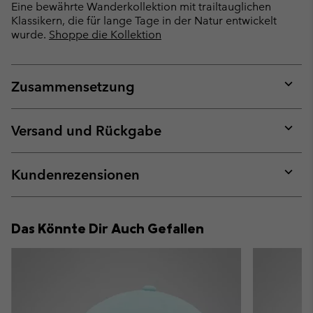
Eine bewährte Wanderkollektion mit trailtauglichen
Klassikern, die für lange Tage in der Natur entwickelt
wurde.
Shoppe die Kollektion
Zusammensetzung
Expan
or
collap
Versand und Rückgabe
sectio
Expan
or
collap
Kundenrezensionen
sectio
Expan
or
collap
Das Könnte Dir Auch Gefallen
sectio