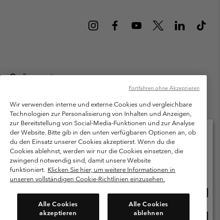
Österreich
Fortfahren ohne Akzeptieren
©
2026
Columbia Sportswear Austria GmbH. Moosfeldstraße 1, 5101
Bergheim, Salzburg Österreich. Alle Rechte vorbehalten.
Wir verwenden interne und externe Cookies und vergleichbare
Technologien zur Personalisierung von Inhalten und Anzeigen,
Nutzungsbedingungen
Allgemeine Verkaufsbedingungen
Garantie
zur Bereitstellung von Social-Media-Funktionen und zur Analyse
Datenschutzerklärung
der Website. Bitte gib in den unten verfügbaren Optionen an, ob
du den Einsatz unserer Cookies akzeptierst. Wenn du die
Bestimmungen und Bedingungen des Mitglieder Programms
Cookies ablehnst, werden wir nur die Cookies einsetzen, die
Bitte wählen Sie Ihr Lieferland und Ihre Sprache
zwingend notwendig sind, damit unsere Website
Nutzungsbedingungen Für Nutzergenerierte Inhalte
Impressum
Online-Einkauf verfügbar
funktioniert.
Klicken Sie hier, um weitere Informationen in
Cookies
unseren vollständigen Cookie-Richtlinien einzusehen.
Online
United States
Einkau
Kundenservice: Mo- Fr. 9:00 - 13:00 & 14:00- 18:00 Uhr
Alle Cookies
Alle Cookies
(+)43720880525
verfü
akzeptieren
ablehnen
Online
Österreich