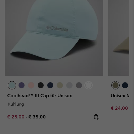
Coolhead™ III Cap für Unisex
Unisex Mo
Kühlung
Minimum sa
€ 24,00
-
Minimum sale price:
Maximum price:
€ 28,00
-
€ 35,00