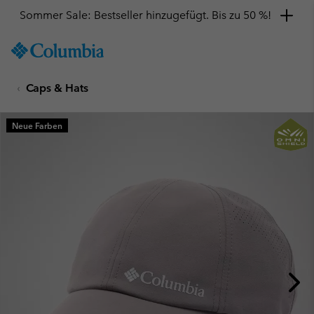
Sommer Sale: Bestseller hinzugefügt. Bis zu 50 %!
SKIP
Columbia
TO
Sportswear
CONTENT
Caps & Hats
SKIP
TO
MAIN
Neue Farben
NAV
SKIP
TO
SEARCH