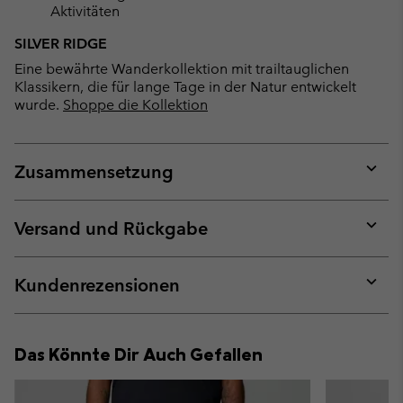
Aktivitäten
SILVER RIDGE
Eine bewährte Wanderkollektion mit trailtauglichen
Klassikern, die für lange Tage in der Natur entwickelt
wurde.
Shoppe die Kollektion
Zusammensetzung
Expan
or
collap
Versand und Rückgabe
sectio
Expan
or
collap
Kundenrezensionen
sectio
Expan
or
collap
Das Könnte Dir Auch Gefallen
sectio