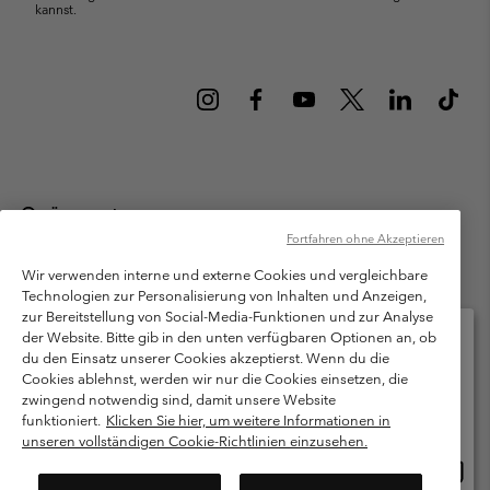
kannst.
Österreich
Fortfahren ohne Akzeptieren
©
2026
Columbia Sportswear Austria GmbH. Moosfeldstraße 1, 5101
Bergheim, Salzburg Österreich. Alle Rechte vorbehalten.
Wir verwenden interne und externe Cookies und vergleichbare
Technologien zur Personalisierung von Inhalten und Anzeigen,
Nutzungsbedingungen
Allgemeine Verkaufsbedingungen
Garantie
zur Bereitstellung von Social-Media-Funktionen und zur Analyse
Datenschutzerklärung
der Website. Bitte gib in den unten verfügbaren Optionen an, ob
du den Einsatz unserer Cookies akzeptierst. Wenn du die
Bestimmungen und Bedingungen des Mitglieder Programms
Cookies ablehnst, werden wir nur die Cookies einsetzen, die
Bitte wählen Sie Ihr Lieferland und Ihre Sprache
zwingend notwendig sind, damit unsere Website
Nutzungsbedingungen Für Nutzergenerierte Inhalte
Impressum
Online-Einkauf verfügbar
funktioniert.
Klicken Sie hier, um weitere Informationen in
Cookies
unseren vollständigen Cookie-Richtlinien einzusehen.
Online
United States
Einkau
Kundenservice: Mo- Fr. 9:00 - 13:00 & 14:00- 18:00 Uhr