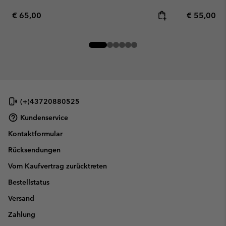
Regular price:
Regular pr
€ 65,00
€ 55,00
(+)43720880525
Kundenservice
Kontaktformular
Rücksendungen
Vom Kaufvertrag zurücktreten
Bestellstatus
Versand
Zahlung