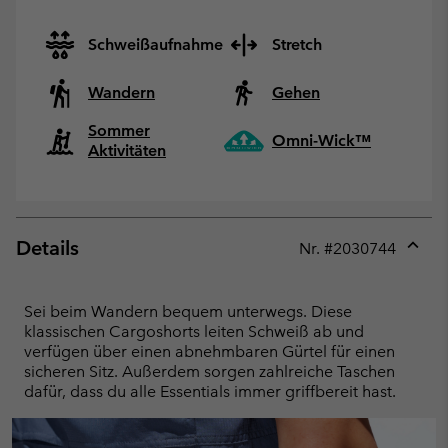
Schweißaufnahme
Stretch
Wandern
Gehen
Sommer
Omni-Wick™
Aktivitäten
Details
Nr. #
2030744
Expan
or
collap
Sei beim Wandern bequem unterwegs. Diese
sectio
klassischen Cargoshorts leiten Schweiß ab und
verfügen über einen abnehmbaren Gürtel für einen
sicheren Sitz. Außerdem sorgen zahlreiche Taschen
dafür, dass du alle Essentials immer griffbereit hast.