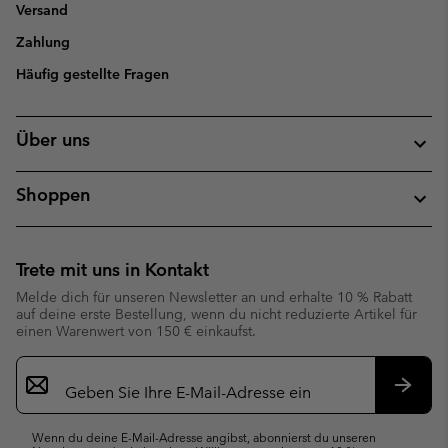
Versand
Zahlung
Häufig gestellte Fragen
Über uns
Shoppen
Trete mit uns in Kontakt
Melde dich für unseren Newsletter an und erhalte 10 % Rabatt
auf deine erste Bestellung, wenn du nicht reduzierte Artikel für
einen Warenwert von 150 € einkaufst.
Newsletter-
Anmeldung
Abonn
Wenn du deine E-Mail-Adresse angibst, abonnierst du unseren