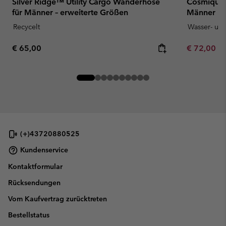
Silver Ridge™ Utility Cargo Wanderhose
Cosmiques
für Männer – erweiterte Größen
Männer
Recycelt
Wasser- un
Regular price:
Minimum sa
€ 65,00
€ 72,00
-
(+)43720880525
Kundenservice
Kontaktformular
Rücksendungen
Vom Kaufvertrag zurücktreten
Bestellstatus