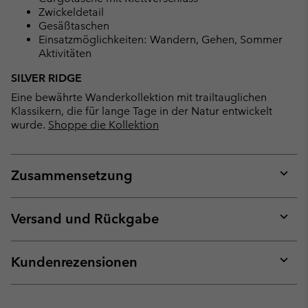
Zwickeldetail
Gesäßtaschen
Einsatzmöglichkeiten: Wandern, Gehen, Sommer
Aktivitäten
SILVER RIDGE
Eine bewährte Wanderkollektion mit trailtauglichen
Klassikern, die für lange Tage in der Natur entwickelt
wurde.
Shoppe die Kollektion
Zusammensetzung
Expan
or
collap
Versand und Rückgabe
sectio
Expan
or
collap
Kundenrezensionen
sectio
Expan
or
collap