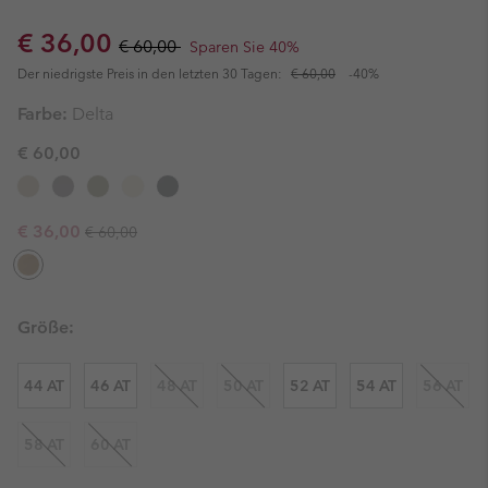
Sale price:
Regular price:
€ 36,00
€ 60,00
Sparen Sie 40%
Der niedrigste Preis in den letzten 30 Tagen:
€ 60,00
-40%
Farbe:
Delta
€ 60,00
Regular price:
Sale price:
€ 36,00
€ 60,00
Größe:
44 AT
46 AT
48 AT
50 AT
52 AT
54 AT
56 AT
58 AT
60 AT