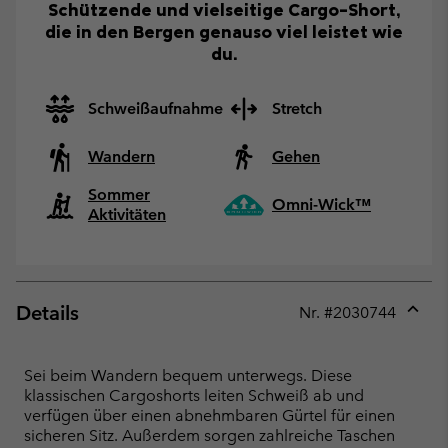
Schützende und vielseitige Cargo-Short,
die in den Bergen genauso viel leistet wie
du.
Schweißaufnahme
Stretch
Wandern
Gehen
Sommer
Omni-Wick™
Aktivitäten
Details
Nr. #
2030744
Expan
or
collap
Sei beim Wandern bequem unterwegs. Diese
sectio
klassischen Cargoshorts leiten Schweiß ab und
verfügen über einen abnehmbaren Gürtel für einen
sicheren Sitz. Außerdem sorgen zahlreiche Taschen