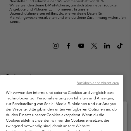
Newsletter und erhältst einen Willkommensrabatt von 10 %.
Wir verwenden deine E-Mail-Adresse, um dich über neue Produkte,
Angebote und Aktionen zu informieren. In unseren
Datenschutzhinweisen
erfährst du, wie wir deine Daten für
Marketingzwecke verarbeiten und wie du deine Zustimmung widerrufen
kannst.
Österreich
Fortfahren ohne Akzeptieren
©
2026
Columbia Sportswear Austria GmbH. Moosfeldstraße 1, 5101
Bergheim, Salzburg Österreich. Alle Rechte vorbehalten.
Wir verwenden interne und externe Cookies und vergleichbare
Technologien zur Personalisierung von Inhalten und Anzeigen,
Nutzungsbedingungen
Allgemeine Verkaufsbedingungen
Garantie
zur Bereitstellung von Social-Media-Funktionen und zur Analyse
Datenschutzerklärung
der Website. Bitte gib in den unten verfügbaren Optionen an, ob
du den Einsatz unserer Cookies akzeptierst. Wenn du die
Bestimmungen und Bedingungen des Mitglieder Programms
Cookies ablehnst, werden wir nur die Cookies einsetzen, die
Bitte wählen Sie Ihr Lieferland und Ihre Sprache
zwingend notwendig sind, damit unsere Website
Nutzungsbedingungen Für Nutzergenerierte Inhalte
Impressum
Online-Einkauf verfügbar