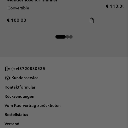
Regular pr
€ 110,00
Convertible
Regular price:
€ 100,00
(+)43720880525
Kundenservice
Kontaktformular
Rücksendungen
Vom Kaufvertrag zurücktreten
Bestellstatus
Versand