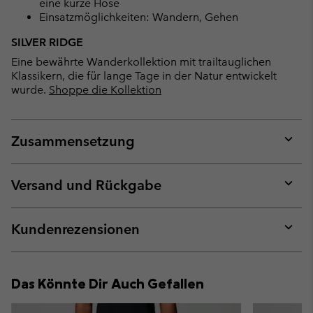
eine kurze Hose
Einsatzmöglichkeiten: Wandern, Gehen
SILVER RIDGE
Eine bewährte Wanderkollektion mit trailtauglichen
Klassikern, die für lange Tage in der Natur entwickelt
wurde.
Shoppe die Kollektion
Zusammensetzung
Expan
or
collap
Versand und Rückgabe
sectio
Expan
or
collap
Kundenrezensionen
sectio
Expan
or
collap
Das Könnte Dir Auch Gefallen
sectio