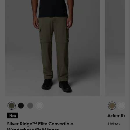
Acker Roc
Neu
Silver Ridge™ Elite Convertible
Unisex
Wanderhose für Männer