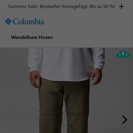
Sommer Sale: Bestseller hinzugefügt. Bis zu 50 %!
SKIP
Columbia
TO
Sportswear
CONTENT
Wandelbare Hosen
SKIP
TO
MAIN
NAV
SKIP
TO
SEARCH