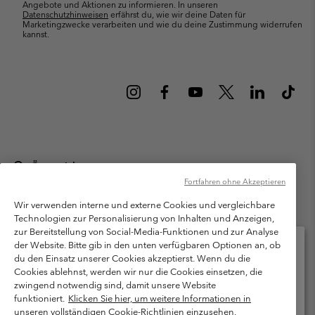
Angebote und Aktionen zu informieren. In unseren
Datenschutzhinweisen
erfährst du, wie wir deine Daten für
Marketingzwecke verarbeiten und wie du deine Zustimmung widerrufen
kannst.
Österreich
Fortfahren ohne Akzeptieren
©
2026
Columbia Sportswear Austria GmbH. Moosfeldstraße 1, 5101
Bergheim, Salzburg Österreich. Alle Rechte vorbehalten.
Wir verwenden interne und externe Cookies und vergleichbare
Technologien zur Personalisierung von Inhalten und Anzeigen,
Nutzungsbedingungen
Allgemeine Verkaufsbedingungen
Garantie
zur Bereitstellung von Social-Media-Funktionen und zur Analyse
Datenschutzerklärung
der Website. Bitte gib in den unten verfügbaren Optionen an, ob
du den Einsatz unserer Cookies akzeptierst. Wenn du die
Bestimmungen und Bedingungen des Mitglieder Programms
Cookies ablehnst, werden wir nur die Cookies einsetzen, die
Bitte wählen Sie Ihr Lieferland und Ihre Sprache
zwingend notwendig sind, damit unsere Website
Nutzungsbedingungen Für Nutzergenerierte Inhalte
Impressum
Online-Einkauf verfügbar
funktioniert.
Klicken Sie hier, um weitere Informationen in
Cookies
unseren vollständigen Cookie-Richtlinien einzusehen.