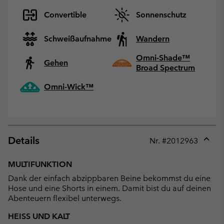
Convertible
Sonnenschutz
Schweißaufnahme
Wandern
Omni-Shade™
Gehen
Broad Spectrum
Omni-Wick™
Details
Nr. #
2012963
Expan
or
MULTIFUNKTION
collap
Dank der einfach abzippbaren Beine bekommst du eine
sectio
Hose und eine Shorts in einem. Damit bist du auf deinen
Abenteuern flexibel unterwegs.
HEISS UND KALT