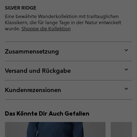
SILVER RIDGE
Eine bewährte Wanderkollektion mit trailtauglichen
Klassikern, die für lange Tage in der Natur entwickelt
wurde.
Shoppe die Kollektion
Zusammensetzung
Expan
or
collap
Versand und Rückgabe
sectio
Expan
or
collap
Kundenrezensionen
sectio
Expan
or
collap
Das Könnte Dir Auch Gefallen
sectio