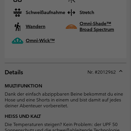
Schweißaufnahme
Stretch
Omni-Shade™
Wandern
Broad Spectrum
Omni-Wick™
Details
Nr. #
2012962
Expan
or
MULTIFUNKTION
collap
Dank der einfach abzippbaren Beine bekommst du eine
sectio
Hose und eine Shorts in einem und bist damit auf jedes
deiner Abenteuer vorbereitet.
HEISS UND KALT
Die Temperaturen steigen? Kein Problem: der UPF 50
Sonnenschutz und die schweißableitende Technologie