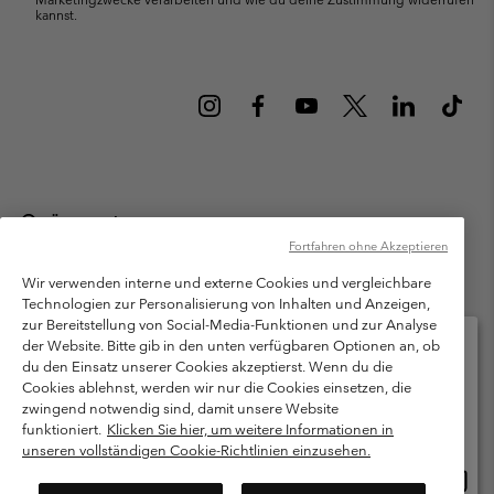
kannst.
Österreich
Fortfahren ohne Akzeptieren
©
2026
Columbia Sportswear Austria GmbH. Moosfeldstraße 1, 5101
Bergheim, Salzburg Österreich. Alle Rechte vorbehalten.
Wir verwenden interne und externe Cookies und vergleichbare
Technologien zur Personalisierung von Inhalten und Anzeigen,
Nutzungsbedingungen
Allgemeine Verkaufsbedingungen
Garantie
zur Bereitstellung von Social-Media-Funktionen und zur Analyse
Datenschutzerklärung
der Website. Bitte gib in den unten verfügbaren Optionen an, ob
du den Einsatz unserer Cookies akzeptierst. Wenn du die
Bestimmungen und Bedingungen des Mitglieder Programms
Cookies ablehnst, werden wir nur die Cookies einsetzen, die
Bitte wählen Sie Ihr Lieferland und Ihre Sprache
zwingend notwendig sind, damit unsere Website
Nutzungsbedingungen Für Nutzergenerierte Inhalte
Impressum
Online-Einkauf verfügbar
funktioniert.
Klicken Sie hier, um weitere Informationen in
Cookies
unseren vollständigen Cookie-Richtlinien einzusehen.
Online
United States