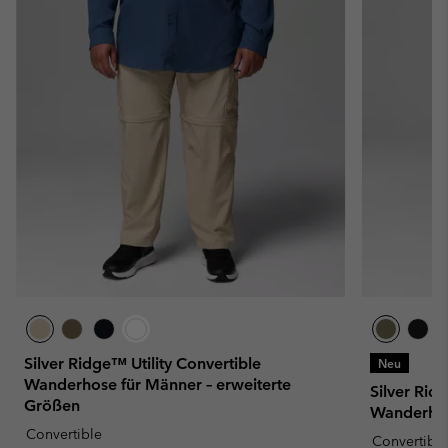
Silver Ridge™ Utility Convertible
Neu
Wanderhose für Männer – erweiterte
Silver Rid
Größen
Wanderhos
Convertible
Convertible