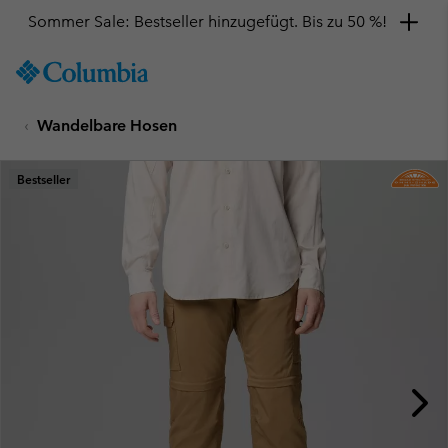
Sommer Sale: Bestseller hinzugefügt. Bis zu 50 %!
SKIP
Columbia
TO
Sportswear
CONTENT
Wandelbare Hosen
SKIP
TO
MAIN
Bestseller
NAV
SKIP
TO
SEARCH