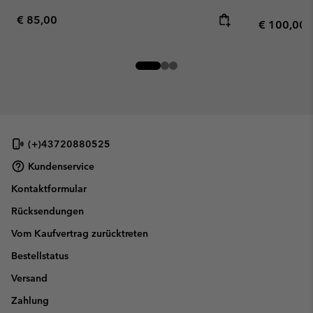
Regular price:
€ 85,00
Regular pr
€ 100,00
(+)43720880525
Kundenservice
Kontaktformular
Rücksendungen
Vom Kaufvertrag zurücktreten
Bestellstatus
Versand
Zahlung