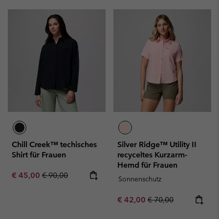
Chill Creek™ techisches
Silver Ridge™ Utility II
Shirt für Frauen
recyceltes Kurzarm-
Hemd für Frauen
Sale price:
Regular price:
€ 45,00
€ 90,00
Sonnenschutz
Sale price:
Regular price:
€ 42,00
€ 70,00