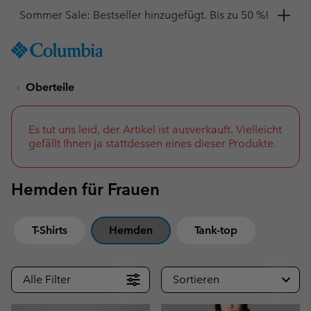
Hol dir einen 10 %-Gutschein
SKIP
Columbia
TO
Sportswear
CONTENT
Oberteile
SKIP
TO
MAIN
NAV
Es tut uns leid, der Artikel ist ausverkauft. Vielleicht
gefällt Ihnen ja stattdessen eines dieser Produkte.
SKIP
TO
SEARCH
Hemden für Frauen
T-Shirts
Hemden
Tank-top
Alle Filter
Sortieren