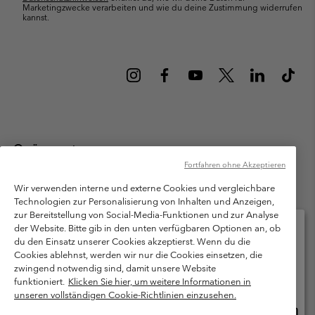
Marketingzwecke verarbeiten und wie du deine Zustimmung widerrufen
kannst.
Österreich
Fortfahren ohne Akzeptieren
©
2026
Columbia Sportswear Austria GmbH. Moosfeldstraße 1, 5101
Bergheim, Salzburg Österreich. Alle Rechte vorbehalten.
Wir verwenden interne und externe Cookies und vergleichbare
Technologien zur Personalisierung von Inhalten und Anzeigen,
Nutzungsbedingungen
Allgemeine Verkaufsbedingungen
Garantie
zur Bereitstellung von Social-Media-Funktionen und zur Analyse
Datenschutzerklärung
der Website. Bitte gib in den unten verfügbaren Optionen an, ob
du den Einsatz unserer Cookies akzeptierst. Wenn du die
Bestimmungen und Bedingungen des Mitglieder Programms
Cookies ablehnst, werden wir nur die Cookies einsetzen, die
Bitte wählen Sie Ihr Lieferland und Ihre Sprache
zwingend notwendig sind, damit unsere Website
Nutzungsbedingungen Für Nutzergenerierte Inhalte
Impressum
Online-Einkauf verfügbar
funktioniert.
Klicken Sie hier, um weitere Informationen in
Cookies
unseren vollständigen Cookie-Richtlinien einzusehen.
Online
United States