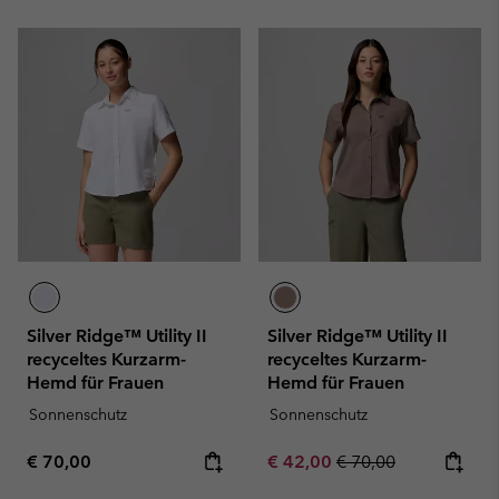
Silver Ridge™ Utility II
Silver Ridge™ Utility II
recyceltes Kurzarm-
recyceltes Kurzarm-
Hemd für Frauen
Hemd für Frauen
Sonnenschutz
Sonnenschutz
Regular price:
Sale price:
Regular price:
€ 70,00
€ 42,00
€ 70,00