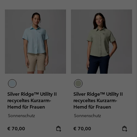
Silver Ridge™ Utility II
Silver Ridge™ Utility II
recyceltes Kurzarm-
recyceltes Kurzarm-
Hemd für Frauen
Hemd für Frauen
Sonnenschutz
Sonnenschutz
Regular price:
Regular price:
€ 70,00
€ 70,00