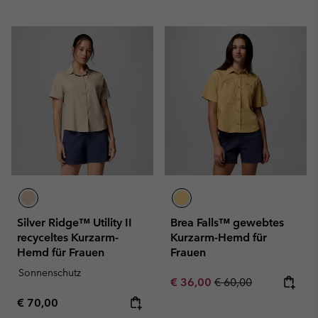
Silver Ridge™ Utility II
Brea Falls™ gewebtes
recyceltes Kurzarm-
Kurzarm-Hemd für
Hemd für Frauen
Frauen
Sonnenschutz
Sale price:
Regular price:
€ 36,00
€ 60,00
Regular price:
€ 70,00