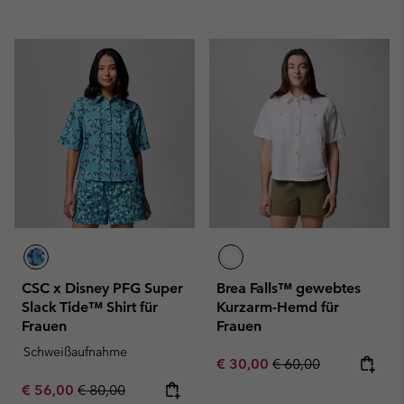
CSC x Disney PFG Super
Brea Falls™ gewebtes
Slack Tide™ Shirt für
Kurzarm-Hemd für
Frauen
Frauen
Schweißaufnahme
Sale price:
Regular price:
€ 30,00
€ 60,00
Sale price:
Regular price:
€ 56,00
€ 80,00