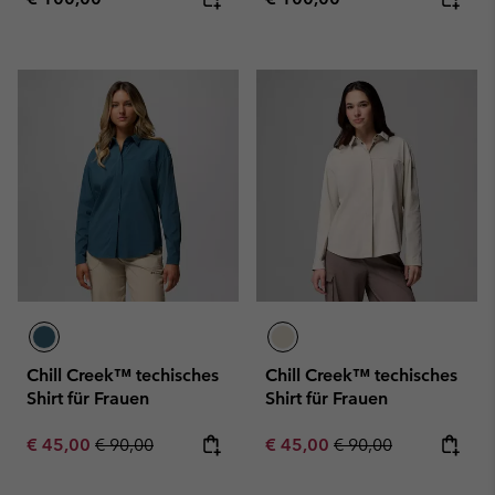
Chill Creek™ techisches
Chill Creek™ techisches
Shirt für Frauen
Shirt für Frauen
Sale price:
Regular price:
Sale price:
Regular price:
€ 45,00
€ 90,00
€ 45,00
€ 90,00