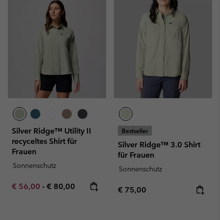
Silver Ridge™ Utility II
Bestseller
recyceltes Shirt für
Silver Ridge™ 3.0 Shirt
Frauen
für Frauen
Sonnenschutz
Sonnenschutz
Minimum sale price:
Maximum price:
€ 56,00
-
€ 80,00
Regular price:
€ 75,00