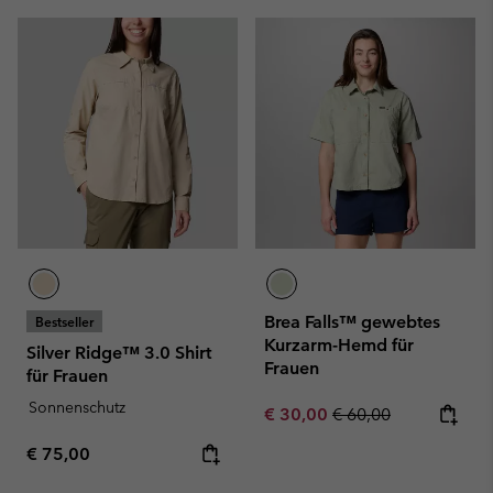
Brea Falls™ gewebtes
Bestseller
Kurzarm-Hemd für
Silver Ridge™ 3.0 Shirt
Frauen
für Frauen
Sonnenschutz
Sale price:
Regular price:
€ 30,00
€ 60,00
Regular price:
€ 75,00