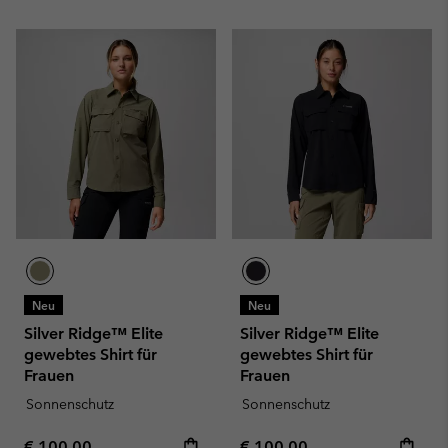
Neu
Neu
Silver Ridge™ Elite
Silver Ridge™ Elite
gewebtes Shirt für
gewebtes Shirt für
Frauen
Frauen
Sonnenschutz
Sonnenschutz
Regular price:
Regular price:
€ 100,00
€ 100,00