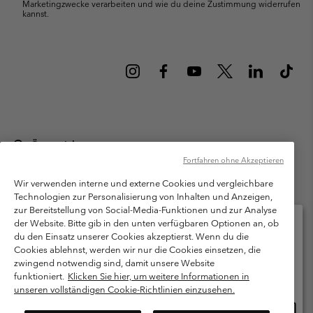
Marketingzwecke verarbeiten und wie du deine Zustimmung widerrufen
kannst.
Österreich
Fortfahren ohne Akzeptieren
©
2026
Columbia Sportswear Austria GmbH. Moosfeldstraße 1, 5101
Bergheim, Salzburg Österreich. Alle Rechte vorbehalten.
Wir verwenden interne und externe Cookies und vergleichbare
Technologien zur Personalisierung von Inhalten und Anzeigen,
Nutzungsbedingungen
Allgemeine Verkaufsbedingungen
Garantie
zur Bereitstellung von Social-Media-Funktionen und zur Analyse
Datenschutzerklärung
der Website. Bitte gib in den unten verfügbaren Optionen an, ob
du den Einsatz unserer Cookies akzeptierst. Wenn du die
Bestimmungen und Bedingungen des Mitglieder Programms
Cookies ablehnst, werden wir nur die Cookies einsetzen, die
Bitte wählen Sie Ihr Lieferland und Ihre Sprache
zwingend notwendig sind, damit unsere Website
Nutzungsbedingungen Für Nutzergenerierte Inhalte
Impressum
Online-Einkauf verfügbar
funktioniert.
Klicken Sie hier, um weitere Informationen in
Cookies
unseren vollständigen Cookie-Richtlinien einzusehen.
Online
United States