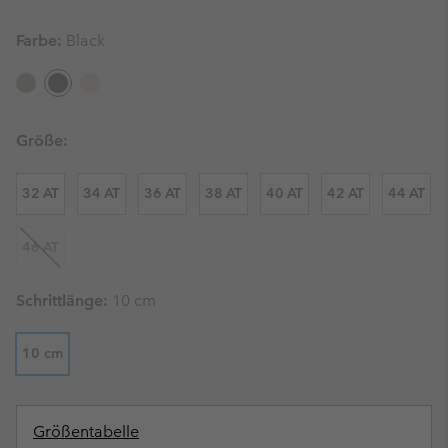
Farbe:
Black
Größe:
32 AT
34 AT
36 AT
38 AT
40 AT
42 AT
44 AT
46 AT
Schrittlänge:
10 cm
10 cm
Größentabelle