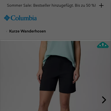
Sommer Sale: Bestseller hinzugefügt. Bis zu 50 %!
SKIP
Columbia
TO
Sportswear
CONTENT
Kurze Wanderhosen
SKIP
TO
MAIN
NAV
SKIP
TO
SEARCH