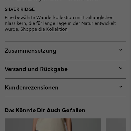
SILVER RIDGE
Eine bewährte Wanderkollektion mit trailtauglichen
Klassikern, die für lange Tage in der Natur entwickelt
wurde.
Shoppe die Kollektion
Zusammensetzung
Expan
or
collap
Versand und Rückgabe
sectio
Expan
or
collap
Kundenrezensionen
sectio
Expan
or
collap
Das Könnte Dir Auch Gefallen
sectio