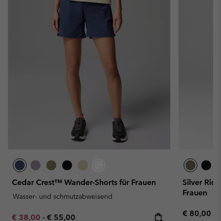
Cedar Crest™ Wander-Shorts für Frauen
Silver Rid
Frauen
Wasser- und schmutzabweisend
Regular pr
€ 80,00
Minimum sale price:
Maximum price:
€ 38,00
-
€ 55,00