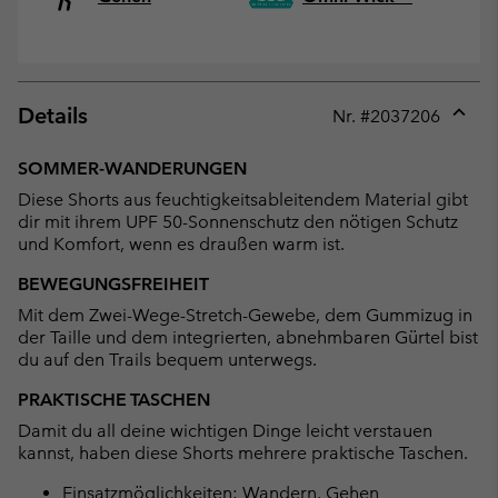
Details
Nr. #
2037206
Expan
or
SOMMER-WANDERUNGEN
collap
Diese Shorts aus feuchtigkeitsableitendem Material gibt
sectio
dir mit ihrem UPF 50-Sonnenschutz den nötigen Schutz
und Komfort, wenn es draußen warm ist.
BEWEGUNGSFREIHEIT
Mit dem Zwei-Wege-Stretch-Gewebe, dem Gummizug in
der Taille und dem integrierten, abnehmbaren Gürtel bist
du auf den Trails bequem unterwegs.
PRAKTISCHE TASCHEN
Damit du all deine wichtigen Dinge leicht verstauen
kannst, haben diese Shorts mehrere praktische Taschen.
Einsatzmöglichkeiten: Wandern, Gehen