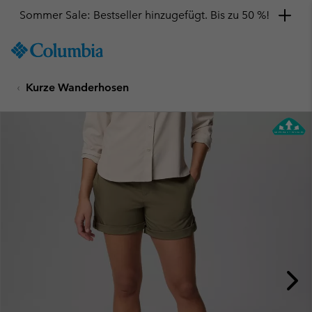
Sommer Sale: Bestseller hinzugefügt. Bis zu 50 %!
SKIP
Columbia
TO
Sportswear
CONTENT
Kurze Wanderhosen
SKIP
TO
MAIN
NAV
SKIP
TO
SEARCH