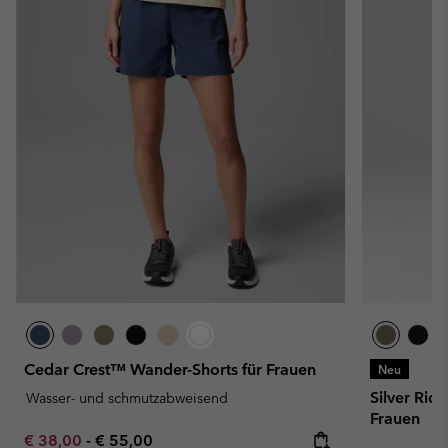
Cedar Crest™ Wander-Shorts für Frauen
Neu
Silver Rid
Wasser- und schmutzabweisend
Frauen
Minimum sale price:
Maximum price:
€ 38,00
-
€ 55,00