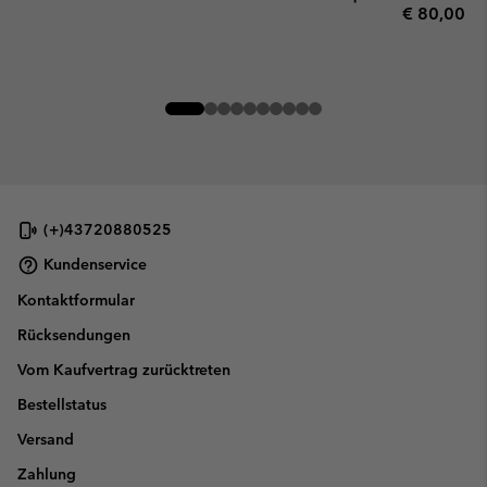
Regular pr
€ 80,00
(+)43720880525
Kundenservice
Kontaktformular
Rücksendungen
Vom Kaufvertrag zurücktreten
Bestellstatus
Versand
Zahlung