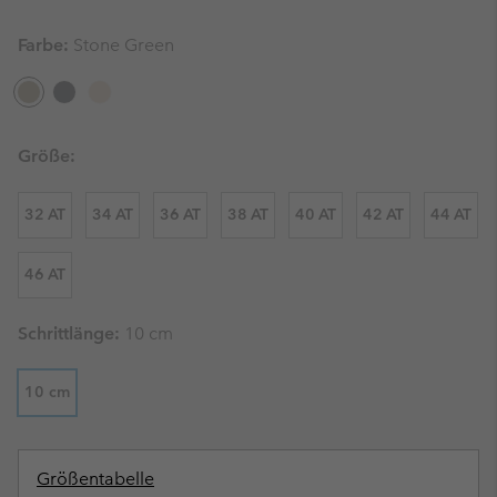
Farbe:
Stone Green
Größe:
32 AT
34 AT
36 AT
38 AT
40 AT
42 AT
44 AT
46 AT
Schrittlänge:
10 cm
10 cm
Größentabelle