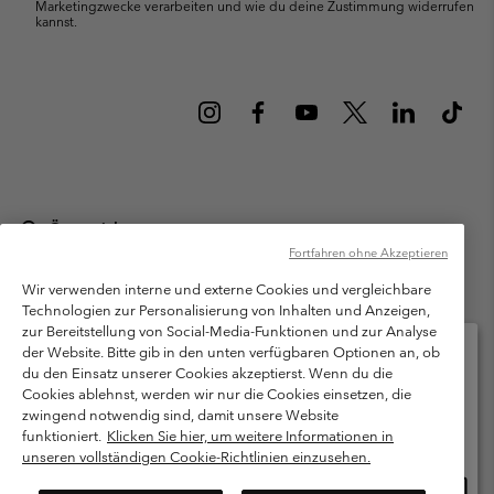
Marketingzwecke verarbeiten und wie du deine Zustimmung widerrufen
kannst.
Österreich
Fortfahren ohne Akzeptieren
©
2026
Columbia Sportswear Austria GmbH. Moosfeldstraße 1, 5101
Bergheim, Salzburg Österreich. Alle Rechte vorbehalten.
Wir verwenden interne und externe Cookies und vergleichbare
Technologien zur Personalisierung von Inhalten und Anzeigen,
Nutzungsbedingungen
Allgemeine Verkaufsbedingungen
Garantie
zur Bereitstellung von Social-Media-Funktionen und zur Analyse
Datenschutzerklärung
der Website. Bitte gib in den unten verfügbaren Optionen an, ob
du den Einsatz unserer Cookies akzeptierst. Wenn du die
Bestimmungen und Bedingungen des Mitglieder Programms
Cookies ablehnst, werden wir nur die Cookies einsetzen, die
Bitte wählen Sie Ihr Lieferland und Ihre Sprache
zwingend notwendig sind, damit unsere Website
Nutzungsbedingungen Für Nutzergenerierte Inhalte
Impressum
Online-Einkauf verfügbar
funktioniert.
Klicken Sie hier, um weitere Informationen in
Cookies
unseren vollständigen Cookie-Richtlinien einzusehen.
Online
United States