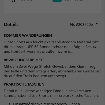
Details
Nr. #
2037206
Expan
or
SOMMER-WANDERUNGEN
collap
Diese Shorts aus feuchtigkeitsableitendem Material gibt
sectio
dir mit ihrem UPF 50-Sonnenschutz den nötigen Schutz
und Komfort, wenn es draußen warm ist.
BEWEGUNGSFREIHEIT
Mit dem Zwei-Wege-Stretch-Gewebe, dem Gummizug in
der Taille und dem integrierten, abnehmbaren Gürtel bist
du auf den Trails bequem unterwegs.
PRAKTISCHE TASCHEN
Damit du all deine wichtigen Dinge leicht verstauen
kannst, haben diese Shorts mehrere praktische Taschen.
Einsatzmöglichkeiten: Wandern, Gehen