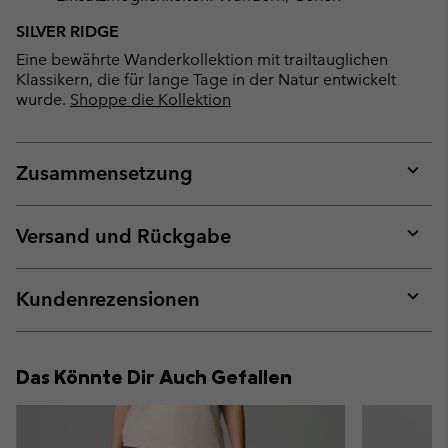
SILVER RIDGE
Eine bewährte Wanderkollektion mit trailtauglichen
Klassikern, die für lange Tage in der Natur entwickelt
wurde.
Shoppe die Kollektion
Zusammensetzung
Expan
or
collap
Versand und Rückgabe
sectio
Expan
or
collap
Kundenrezensionen
sectio
Expan
or
collap
Das Könnte Dir Auch Gefallen
sectio