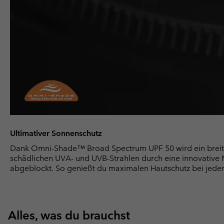
Ultimativer Sonnenschutz
Dank Omni-Shade™ Broad Spectrum UPF 50 wird ein breit
schädlichen UVA- und UVB-Strahlen durch eine innovative Ma
abgeblockt. So genießt du maximalen Hautschutz bei jede
Alles, was du brauchst