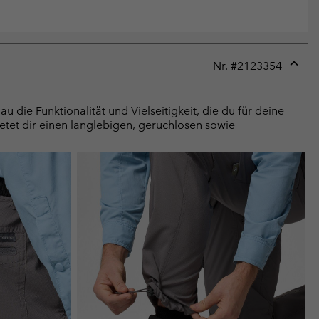
Nr. #
2123354
Expan
or
collap
die Funktionalität und Vielseitigkeit, die du für deine
sectio
etet dir einen langlebigen, geruchlosen sowie