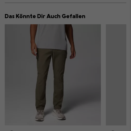
or
collap
Das Könnte Dir Auch Gefallen
sectio