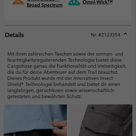
Omni-Wick™
Broad Spectrum
Details
Nr. #
2123354
Expan
or
collap
Mit ihren zahlreichen Taschen sowie der sonnen- und
sectio
feuchtigkeitsregulierenden Technologie bietet diese
Cargohose genau die Funktionalität und Vielseitigkeit,
die du für deine Abenteuer auf dem Trail brauchst.
Dieses Produkt wurde mit der innovativen Insect
Shield® Technologie behandelt und bietet dir einen
langlebigen, geruchlosen sowie wissenschaftlich
getesteten und bewährten Schutz.