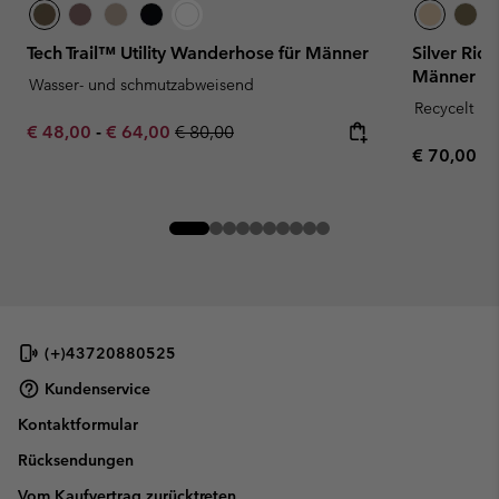
Tech Trail™ Utility Wanderhose für Männer
Silver Rid
Männer
Wasser- und schmutzabweisend
Recycelt
Minimum sale price:
Maximum sale price:
Regular price:
€ 48,00
-
€ 64,00
€ 80,00
Regular pr
€ 70,00
(+)43720880525
Kundenservice
Kontaktformular
Rücksendungen
Vom Kaufvertrag zurücktreten