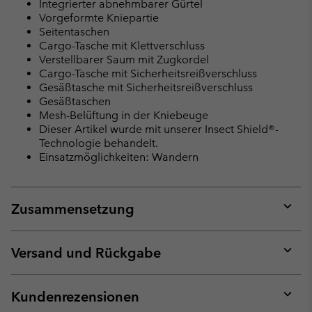
Integrierter abnehmbarer Gürtel
Vorgeformte Kniepartie
Seitentaschen
Cargo-Tasche mit Klettverschluss
Verstellbarer Saum mit Zugkordel
Cargo-Tasche mit Sicherheitsreißverschluss
Gesäßtasche mit Sicherheitsreißverschluss
Gesäßtaschen
Mesh-Belüftung in der Kniebeuge
Dieser Artikel wurde mit unserer Insect Shield®-
Technologie behandelt.
Einsatzmöglichkeiten: Wandern
Zusammensetzung
Expan
or
collap
Versand und Rückgabe
sectio
Expan
or
collap
Kundenrezensionen
sectio
Expan