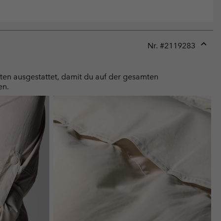
Nr. #
2119283
Expan
or
collap
ften ausgestattet, damit du auf der gesamten
sectio
en.