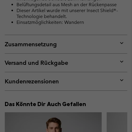
Belüftungsdetail aus Mesh an der Rückenpasse
Dieser Artikel wurde mit unserer Insect Shield®-
Technologie behandelt.
Einsatzmöglichkeiten: Wandern
Zusammensetzung
Expan
or
collap
Versand und Rückgabe
sectio
Expan
or
collap
Kundenrezensionen
sectio
Expan
or
collap
Das Könnte Dir Auch Gefallen
sectio