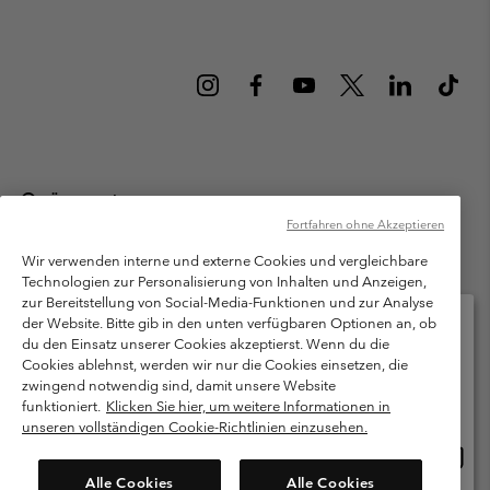
Österreich
Fortfahren ohne Akzeptieren
©
2026
Columbia Sportswear Austria GmbH. Moosfeldstraße 1, 5101
Bergheim, Salzburg Österreich. Alle Rechte vorbehalten.
Wir verwenden interne und externe Cookies und vergleichbare
Technologien zur Personalisierung von Inhalten und Anzeigen,
Nutzungsbedingungen
Allgemeine Verkaufsbedingungen
Garantie
zur Bereitstellung von Social-Media-Funktionen und zur Analyse
Datenschutzerklärung
der Website. Bitte gib in den unten verfügbaren Optionen an, ob
du den Einsatz unserer Cookies akzeptierst. Wenn du die
Bestimmungen und Bedingungen des Mitglieder Programms
Cookies ablehnst, werden wir nur die Cookies einsetzen, die
Bitte wählen Sie Ihr Lieferland und Ihre Sprache
zwingend notwendig sind, damit unsere Website
Nutzungsbedingungen Für Nutzergenerierte Inhalte
Impressum
Online-Einkauf verfügbar
funktioniert.
Klicken Sie hier, um weitere Informationen in
Cookies
unseren vollständigen Cookie-Richtlinien einzusehen.
Online
United States
Einkau
Kundenservice: Mo- Fr. 9:00 - 13:00 & 14:00- 18:00 Uhr
Alle Cookies
Alle Cookies