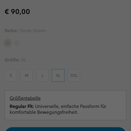
Regular price:
€ 90,00
Farbe:
Stone Green
Größe:
XL
S
M
L
XL
XXL
Größentabelle
Regular Fit:
Universelle, einfache Passform für
komfortable Bewegungsfreiheit.