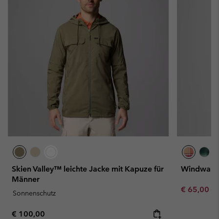
Skien Valley™ leichte Jacke mit Kapuze für
Windward™
Männer
Sale price:
Re
€ 65,00
€ 
Sonnenschutz
Regular price:
€ 100,00