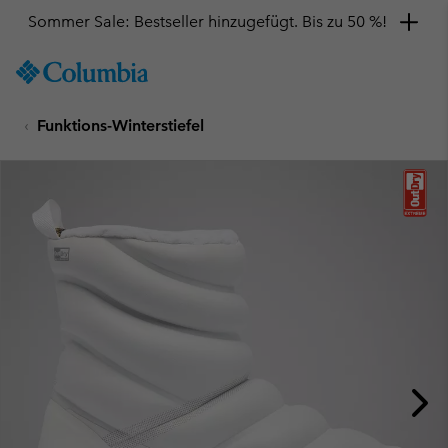
Sommer Sale: Bestseller hinzugefügt. Bis zu 50 %!
SKIP
Columbia
TO
Sportswear
CONTENT
Funktions-Winterstiefel
SKIP
TO
MAIN
NAV
SKIP
TO
SEARCH