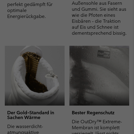
Außensohle aus Fasern
perfekt gedämpft für
und Gummi. Sie sieht aus
optimale
wie die Pfoten eines
Energierückgabe.
Eisbären – die Traktion
auf Eis und Schnee ist
dementsprechend bissig.
Der Gold‑Standard in
Bester Regenschutz
Sachen Wärme
Die OutDry™ Extreme-
Die wasserdicht-
Membran ist komplett
atmungsaktive
versiegelt, lässt nichts