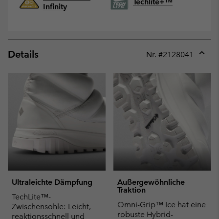
Techlite+™
Infinity
Details
Nr. #
2128041
Expan
or
collap
sectio
Ultraleichte Dämpfung
Außergewöhnliche
Traktion
TechLite™-
Omni-Grip™ Ice hat eine
Zwischensohle: Leicht,
robuste Hybrid-
reaktionsschnell und