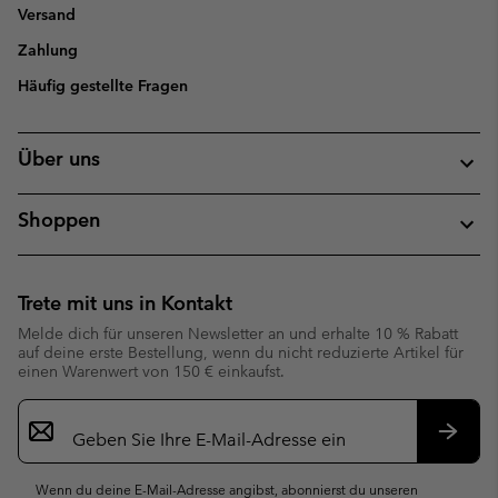
Versand
Zahlung
Häufig gestellte Fragen
Über uns
Shoppen
Trete mit uns in Kontakt
Melde dich für unseren Newsletter an und erhalte 10 % Rabatt
auf deine erste Bestellung, wenn du nicht reduzierte Artikel für
einen Warenwert von 150 € einkaufst.
Newsletter-
Anmeldung
Abonn
Wenn du deine E-Mail-Adresse angibst, abonnierst du unseren