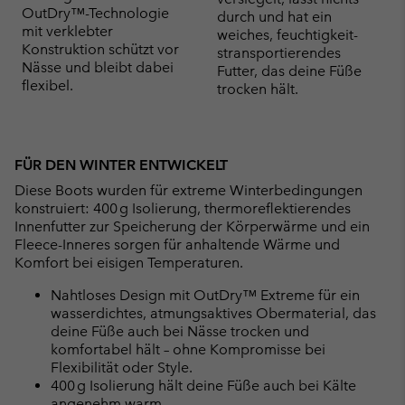
OutDry™-Technologie
durch und hat ein
mit verklebter
weiches, feuchtigkeit-
Konstruktion schützt vor
stransportierendes
Nässe und bleibt dabei
Futter, das deine Füße
flexibel.
trocken hält.
FÜR DEN WINTER ENTWICKELT
Diese Boots wurden für extreme Winterbedingungen
konstruiert: 400 g Isolierung, thermoreflektierendes
Innenfutter zur Speicherung der Körperwärme und ein
Fleece-Inneres sorgen für anhaltende Wärme und
Komfort bei eisigen Temperaturen.
Nahtloses Design mit OutDry™ Extreme für ein
wasserdichtes, atmungsaktives Obermaterial, das
deine Füße auch bei Nässe trocken und
komfortabel hält – ohne Kompromisse bei
Flexibilität oder Style.
400 g Isolierung hält deine Füße auch bei Kälte
angenehm warm.