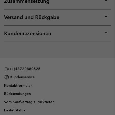
Zusammensetzung
Expan
or
collap
Versand und Rückgabe
sectio
Expan
or
collap
Kundenrezensionen
sectio
Expan
or
collap
sectio
(+)43720880525
Kundenservice
Kontaktformular
Rücksendungen
Vom Kaufvertrag zurücktreten
Bestellstatus