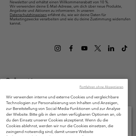
Newsletter und erhältst einen Willkommensrabatt von 10 %.
Wir verwenden deine E-Mail-Adresse, um dich über neue Produkte,
Angebote und Aktionen zu informieren. In unseren
Datenschutzhinweisen
erfährst du, wie wir deine Daten für
Marketingzwecke verarbeiten und wie du deine Zustimmung widerrufen
kannst.
Österreich
Fortfahren ohne Akzeptieren
©
2026
Columbia Sportswear Austria GmbH. Moosfeldstraße 1, 5101
Bergheim, Salzburg Österreich. Alle Rechte vorbehalten.
Wir verwenden interne und externe Cookies und vergleichbare
Technologien zur Personalisierung von Inhalten und Anzeigen,
Nutzungsbedingungen
Allgemeine Verkaufsbedingungen
Garantie
zur Bereitstellung von Social-Media-Funktionen und zur Analyse
Datenschutzerklärung
der Website. Bitte gib in den unten verfügbaren Optionen an, ob
du den Einsatz unserer Cookies akzeptierst. Wenn du die
Bestimmungen und Bedingungen des Mitglieder Programms
Cookies ablehnst, werden wir nur die Cookies einsetzen, die
Bitte wählen Sie Ihr Lieferland und Ihre Sprache
zwingend notwendig sind, damit unsere Website
Nutzungsbedingungen Für Nutzergenerierte Inhalte
Impressum