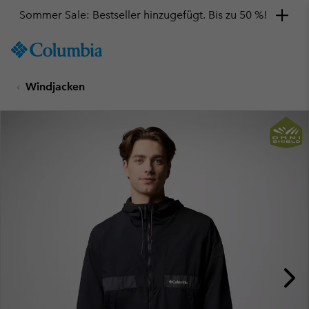
Sommer Sale: Bestseller hinzugefügt. Bis zu 50 %!
SKIP
Columbia
TO
Sportswear
CONTENT
Windjacken
SKIP
TO
MAIN
NAV
SKIP
TO
SEARCH