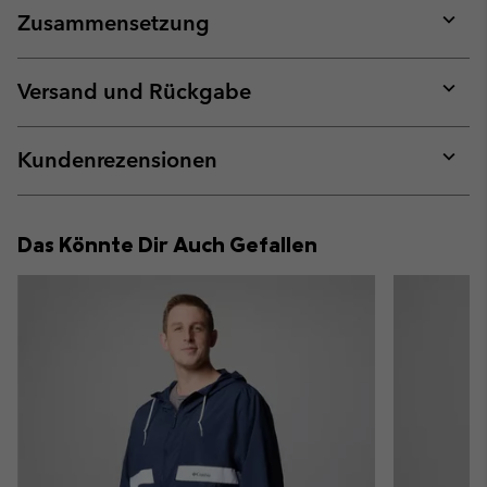
Zusammensetzung
Expan
or
collap
Versand und Rückgabe
sectio
Expan
or
collap
Kundenrezensionen
sectio
Expan
or
collap
Das Könnte Dir Auch Gefallen
sectio