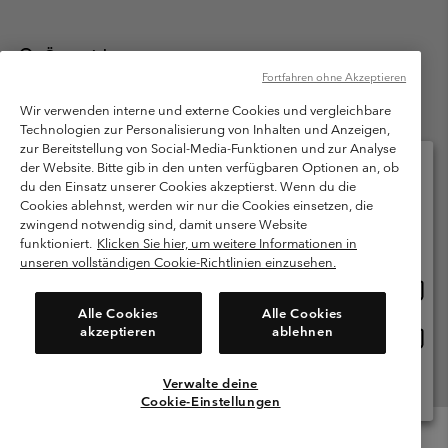
Österreich
Fortfahren ohne Akzeptieren
©
2026
Columbia Sportswear Austria GmbH. Moosfeldstraße 1, 5101
Bergheim, Salzburg Österreich. Alle Rechte vorbehalten.
Wir verwenden interne und externe Cookies und vergleichbare
Technologien zur Personalisierung von Inhalten und Anzeigen,
Nutzungsbedingungen
Allgemeine Verkaufsbedingungen
Garantie
zur Bereitstellung von Social-Media-Funktionen und zur Analyse
Datenschutzerklärung
der Website. Bitte gib in den unten verfügbaren Optionen an, ob
du den Einsatz unserer Cookies akzeptierst. Wenn du die
Bestimmungen und Bedingungen des Mitglieder Programms
Cookies ablehnst, werden wir nur die Cookies einsetzen, die
Bitte wählen Sie Ihr Lieferland und Ihre Sprache
zwingend notwendig sind, damit unsere Website
Nutzungsbedingungen Für Nutzergenerierte Inhalte
Impressum
Online-Einkauf verfügbar
funktioniert.
Klicken Sie hier, um weitere Informationen in
Cookies
unseren vollständigen Cookie-Richtlinien einzusehen.
Online
United States
Einkau
Kundenservice: Mo- Fr. 9:00 - 13:00 & 14:00- 18:00 Uhr
Alle Cookies
Alle Cookies
(+)43720880525
verfü
akzeptieren
ablehnen
Online
Österreich
Einkau
verfü
Verwalte deine
Alle Länder Anzeigen
Cookie-Einstellungen