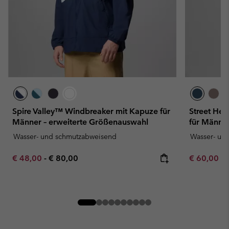
Spire Valley™ Windbreaker mit Kapuze für
Street He
Männer – erweiterte Größenauswahl
für Männe
Wasser- und schmutzabweisend
Wasser- un
Minimum sale price:
Maximum price:
Minimum sa
€ 48,00
-
€ 80,00
€ 60,00
-