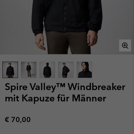
Spire Valley™ Windbreaker
mit Kapuze für Männer
Regular price:
€ 70,00