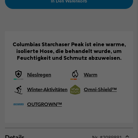
In Den Warenkorb
Columbias Starchaser Peak ist eine warme,
isolierte Hose, die behandelt wurde, um
Feuchtigkeit und Schmutz abzuweisen.
Nieslregen
Warm
Winter-Aktivitäten
Omni-Shield™
OUTGROWN™
Details
Nr. #
2089891