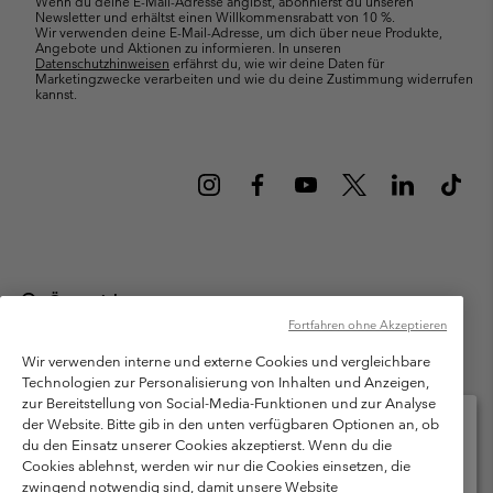
Wenn du deine E-Mail-Adresse angibst, abonnierst du unseren
Newsletter und erhältst einen Willkommensrabatt von 10 %.
Wir verwenden deine E-Mail-Adresse, um dich über neue Produkte,
Angebote und Aktionen zu informieren. In unseren
Datenschutzhinweisen
erfährst du, wie wir deine Daten für
Marketingzwecke verarbeiten und wie du deine Zustimmung widerrufen
kannst.
Österreich
Fortfahren ohne Akzeptieren
©
2026
Columbia Sportswear Austria GmbH. Moosfeldstraße 1, 5101
Bergheim, Salzburg Österreich. Alle Rechte vorbehalten.
Wir verwenden interne und externe Cookies und vergleichbare
Technologien zur Personalisierung von Inhalten und Anzeigen,
Nutzungsbedingungen
Allgemeine Verkaufsbedingungen
Garantie
zur Bereitstellung von Social-Media-Funktionen und zur Analyse
Datenschutzerklärung
der Website. Bitte gib in den unten verfügbaren Optionen an, ob
du den Einsatz unserer Cookies akzeptierst. Wenn du die
Bestimmungen und Bedingungen des Mitglieder Programms
Cookies ablehnst, werden wir nur die Cookies einsetzen, die
Bitte wählen Sie Ihr Lieferland und Ihre Sprache
zwingend notwendig sind, damit unsere Website
Nutzungsbedingungen Für Nutzergenerierte Inhalte
Impressum