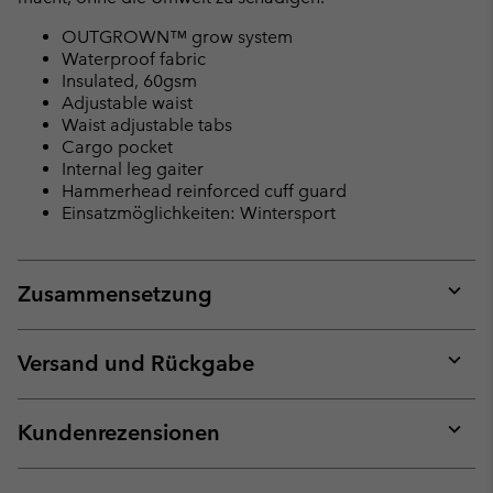
OUTGROWN™ grow system
Waterproof fabric
Insulated, 60gsm
Adjustable waist
Waist adjustable tabs
Cargo pocket
Internal leg gaiter
Hammerhead reinforced cuff guard
Einsatzmöglichkeiten: Wintersport
Zusammensetzung
Expan
or
collap
Versand und Rückgabe
sectio
Expan
or
collap
Kundenrezensionen
sectio
Expan
or