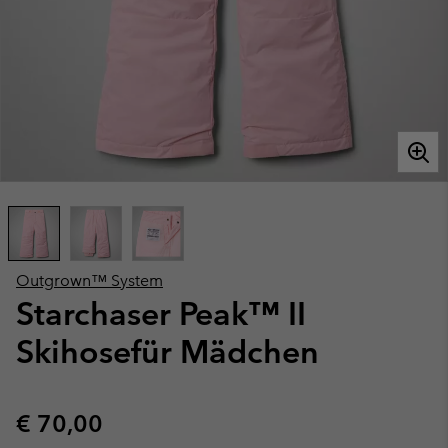
Outgrown™ System
Starchaser Peak™ II
Skihosefür Mädchen
Regular price:
€ 70,00