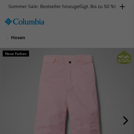
Sommer Sale: Bestseller hinzugefügt. Bis zu 50 %!
SKIP
Columbia
TO
Sportswear
CONTENT
Hosen
SKIP
TO
MAIN
Neue Farben
NAV
SKIP
TO
SEARCH