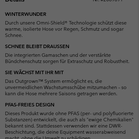
Expan
or
WINTERWUNDER
collap
Durch unsere Omni-Shield® Technologie schützt diese
sectio
warme, isolierte Hose vor Regen, Schmutz und sogar
Schnee.
SCHNEE BLEIBT DRAUSSEN
Die integrierten Gamaschen und der verstärkte
Bündchenschutz sorgen für Extraschutz und Robustheit.
SIE WÄCHST MIT IHR MIT
Das Outgrown™ System ermöglicht es, die
unvermeidlichen Wachstumsschübe mitzumachen – so
kann die Hose mehrere Saisons getragen werden.
PFAS-FREIES DESIGN
Dieses Produkt wurde ohne PFAS (per- und polyfluorierte
Substanzen) entwickelt, die auch als "ewige Chemikalien"
bekannt sind. Stattdessen verwenden wir eine DWR-
Beschichtung, die deine Equipment wasserabweisend
macht, ohne die Umwelt zu schädigen.