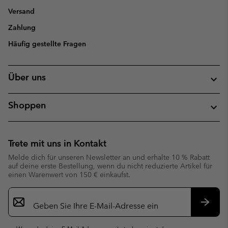
Versand
Zahlung
Häufig gestellte Fragen
Über uns
Shoppen
Trete mit uns in Kontakt
Melde dich für unseren Newsletter an und erhalte 10 % Rabatt
auf deine erste Bestellung, wenn du nicht reduzierte Artikel für
einen Warenwert von 150 € einkaufst.
Newsletter-
Anmeldung
Abonn