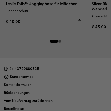
Leslie Falls™ Jogginghose für Mädchen
Silver Rid
Wanderhos
Sonnenschutz
Convertible
Regular price:
€ 40,00
Regular pr
€ 45,00
(+)43720880525
Kundenservice
Kontaktformular
Rücksendungen
Vom Kaufvertrag zurücktreten
Bestellstatus