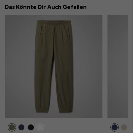
collap
Das Könnte Dir Auch Gefallen
sectio