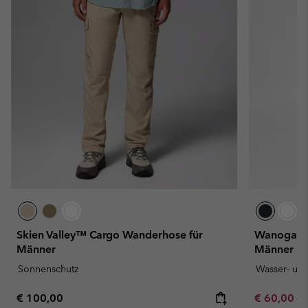
Skien Valley™ Cargo Wanderhose für
Wanoga™ P
Männer
Männer
Sonnenschutz
Wasser- un
Regular price:
Sale price:
Re
€ 100,00
€ 60,00
€ 