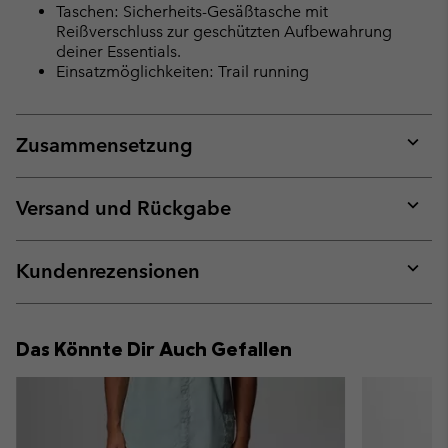
Taschen: Sicherheits-Gesäßtasche mit
Reißverschluss zur geschützten Aufbewahrung
deiner Essentials.
Einsatzmöglichkeiten: Trail running
Zusammensetzung
Expan
or
collap
Versand und Rückgabe
sectio
Expan
or
collap
Kundenrezensionen
sectio
Expan
or
collap
Das Könnte Dir Auch Gefallen
sectio