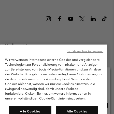
Österreich
Fortfahren ohne Akzeptieren
©
2026
Columbia Sportswear Austria GmbH. Moosfeldstraße 1, 5101
Bergheim, Salzburg Österreich. Alle Rechte vorbehalten.
Wir verwenden interne und externe Cookies und vergleichbare
Technologien zur Personalisierung von Inhalten und Anzeigen,
Nutzungsbedingungen
Allgemeine Verkaufsbedingungen
Garantie
zur Bereitstellung von Social-Media-Funktionen und zur Analyse
Datenschutzerklärung
der Website. Bitte gib in den unten verfügbaren Optionen an, ob
du den Einsatz unserer Cookies akzeptierst. Wenn du die
Bestimmungen und Bedingungen des Mitglieder Programms
Cookies ablehnst, werden wir nur die Cookies einsetzen, die
Bitte wählen Sie Ihr Lieferland und Ihre Sprache
zwingend notwendig sind, damit unsere Website
Nutzungsbedingungen Für Nutzergenerierte Inhalte
Impressum
Online-Einkauf verfügbar
funktioniert.
Klicken Sie hier, um weitere Informationen in
Cookies
unseren vollständigen Cookie-Richtlinien einzusehen.
Online
United States
Einkau
Kundenservice: Mo- Fr. 9:00 - 13:00 & 14:00- 18:00 Uhr
Alle Cookies
Alle Cookies
(+)43720880525