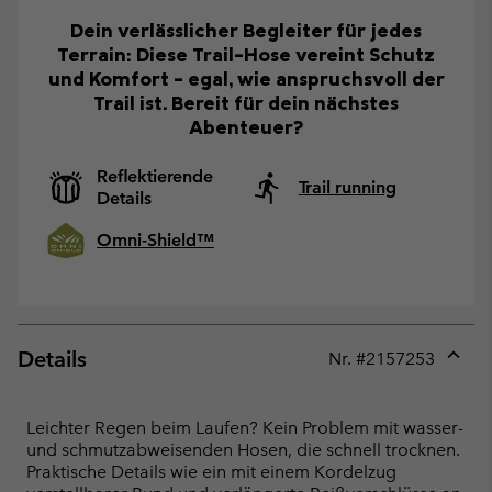
Dein verlässlicher Begleiter für jedes
Terrain: Diese Trail-Hose vereint Schutz
und Komfort – egal, wie anspruchsvoll der
Trail ist. Bereit für dein nächstes
Abenteuer?
Reflektierende
Trail running
Details
Omni-Shield™
Details
Nr. #
2157253
Expan
or
collap
Leichter Regen beim Laufen? Kein Problem mit wasser-
sectio
und schmutzabweisenden Hosen, die schnell trocknen.
Praktische Details wie ein mit einem Kordelzug