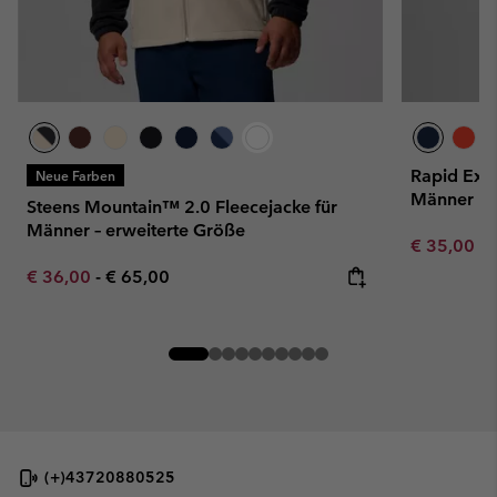
Rapid Expe
Neue Farben
Männer
Steens Mountain™ 2.0 Fleecejacke für
Männer – erweiterte Größe
Minimum sa
€ 35,00
-
Minimum sale price:
Maximum price:
€ 36,00
-
€ 65,00
(+)43720880525