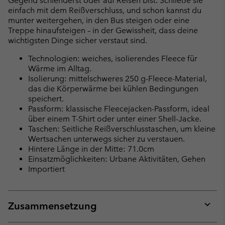
Gegend schlenderst oder auf Reisen bist. Schließe sie
einfach mit dem Reißverschluss, und schon kannst du
munter weitergehen, in den Bus steigen oder eine
Treppe hinaufsteigen – in der Gewissheit, dass deine
wichtigsten Dinge sicher verstaut sind.
Technologien: weiches, isolierendes Fleece für
Wärme im Alltag.
Isolierung: mittelschweres 250 g-Fleece-Material,
das die Körperwärme bei kühlen Bedingungen
speichert.
Passform: klassische Fleecejacken-Passform, ideal
über einem T-Shirt oder unter einer Shell-Jacke.
Taschen: Seitliche Reißverschlusstaschen, um kleine
Wertsachen unterwegs sicher zu verstauen.
Hintere Länge in der Mitte: 71.0cm
Einsatzmöglichkeiten: Urbane Aktivitäten, Gehen
Importiert
Zusammensetzung
Expan
or