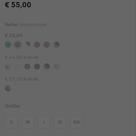
Regular price:
€ 55,00
Farbe:
Greenscape
€ 55,00
Regular price:
Sale price:
€ 44,00
€ 55,00
Regular price:
Sale price:
€ 27,50
€ 55,00
Größe:
S
M
L
XL
XXL