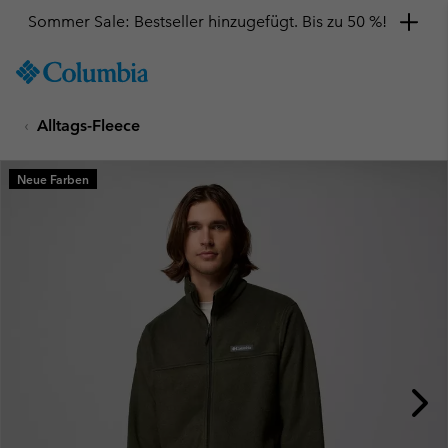
Sommer Sale: Bestseller hinzugefügt. Bis zu 50 %!
SKIP
Columbia
TO
Sportswear
CONTENT
Alltags-Fleece
SKIP
TO
MAIN
Neue Farben
NAV
SKIP
TO
SEARCH