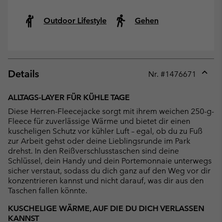
Outdoor Lifestyle
Gehen
Details
Nr. #
1476671
Expan
or
ALLTAGS-LAYER FÜR KÜHLE TAGE
collap
Diese Herren-Fleecejacke sorgt mit ihrem weichen 250-g-
sectio
Fleece für zuverlässige Wärme und bietet dir einen
kuscheligen Schutz vor kühler Luft – egal, ob du zu Fuß
zur Arbeit gehst oder deine Lieblingsrunde im Park
drehst. In den Reißverschlusstaschen sind deine
Schlüssel, dein Handy und dein Portemonnaie unterwegs
sicher verstaut, sodass du dich ganz auf den Weg vor dir
konzentrieren kannst und nicht darauf, was dir aus den
Taschen fallen könnte.
KUSCHELIGE WÄRME, AUF DIE DU DICH VERLASSEN
KANNST