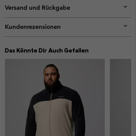
collap
Versand und Rückgabe
sectio
Expan
or
collap
Kundenrezensionen
sectio
Expan
or
collap
Das Könnte Dir Auch Gefallen
sectio