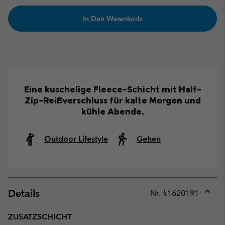
In Den Warenkorb
Eine kuschelige Fleece-Schicht mit Half-
Zip-Reißverschluss für kalte Morgen und
kühle Abende.
Outdoor Lifestyle
Gehen
Details
Nr. #
1620191
Expan
or
ZUSATZSCHICHT
collap