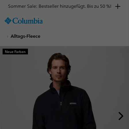
Sommer Sale: Bestseller hinzugefügt. Bis zu 50 %!
SKIP
Columbia
TO
Sportswear
CONTENT
Alltags-Fleece
SKIP
TO
MAIN
Neue Farben
NAV
SKIP
TO
SEARCH