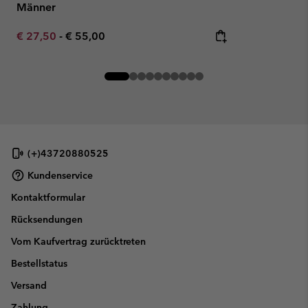
Männer
Minimum sale price:
Maximum price:
€ 27,50
-
€ 55,00
(+)43720880525
Kundenservice
Kontaktformular
Rücksendungen
Vom Kaufvertrag zurücktreten
Bestellstatus
Versand
Zahlung