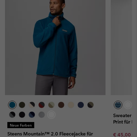
Sweater We
Print für 
Neue Farben
Steens Mountain™ 2.0 Fleecejacke für
Sale price:
Re
€ 45,00
€ 