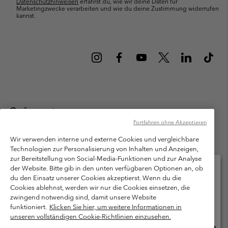
Datenschutzhinweisen
erfährst du, wie wir deine Daten für
Marketingzwecke verarbeiten und wie du deine Zustimmung widerrufen
kannst.
Österreich
Fortfahren ohne Akzeptieren
©
2026
Columbia Sportswear Austria GmbH. Moosfeldstraße 1, 5101
Bergheim, Salzburg Österreich. Alle Rechte vorbehalten.
Wir verwenden interne und externe Cookies und vergleichbare
Technologien zur Personalisierung von Inhalten und Anzeigen,
Nutzungsbedingungen
Allgemeine Verkaufsbedingungen
Garantie
zur Bereitstellung von Social-Media-Funktionen und zur Analyse
Datenschutzerklärung
der Website. Bitte gib in den unten verfügbaren Optionen an, ob
du den Einsatz unserer Cookies akzeptierst. Wenn du die
Bestimmungen und Bedingungen des Mitglieder Programms
Cookies ablehnst, werden wir nur die Cookies einsetzen, die
Bitte wählen Sie Ihr Lieferland und Ihre Sprache
zwingend notwendig sind, damit unsere Website
Nutzungsbedingungen Für Nutzergenerierte Inhalte
Impressum
Online-Einkauf verfügbar
funktioniert.
Klicken Sie hier, um weitere Informationen in
Cookies
unseren vollständigen Cookie-Richtlinien einzusehen.