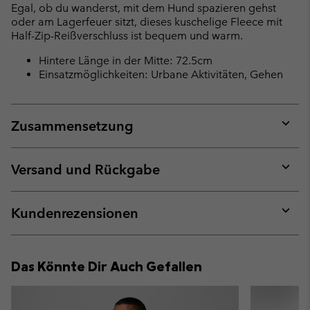
Egal, ob du wanderst, mit dem Hund spazieren gehst
sectio
oder am Lagerfeuer sitzt, dieses kuschelige Fleece mit
Half-Zip-Reißverschluss ist bequem und warm.
Hintere Länge in der Mitte: 72.5cm
Einsatzmöglichkeiten: Urbane Aktivitäten, Gehen
Zusammensetzung
Expan
or
collap
Versand und Rückgabe
sectio
Expan
or
collap
Kundenrezensionen
sectio
Expan
or
collap
Das Könnte Dir Auch Gefallen
sectio