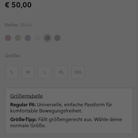
Regular price:
€ 50,00
Farbe:
Black
Größe:
S
M
L
XL
XXL
Größentabelle
Regular Fit:
Universelle, einfache Passform für
komfortable Bewegungsfreiheit.
Größe-Tipp:
Fällt größengerecht aus. Wähle deine
normale Größe.