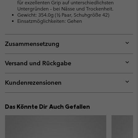
für exzellenten Grip auf unterschiedlichsten
Untergründen – bei Nässe und Trockenheit.
Gewicht: 354.0g (½ Paar, Schuhgröße 42)
Einsatzmöglichkeiten: Gehen
Zusammensetzung
Expan
or
collap
Versand und Rückgabe
sectio
Expan
or
collap
Kundenrezensionen
sectio
Expan
or
collap
Das Könnte Dir Auch Gefallen
sectio