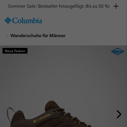
Sommer Sale: Bestseller hinzugefügt. Bis zu 50 %!
SKIP
Columbia
TO
Sportswear
CONTENT
Wanderschuhe für Männer
SKIP
TO
MAIN
Neue Farben
NAV
SKIP
TO
SEARCH