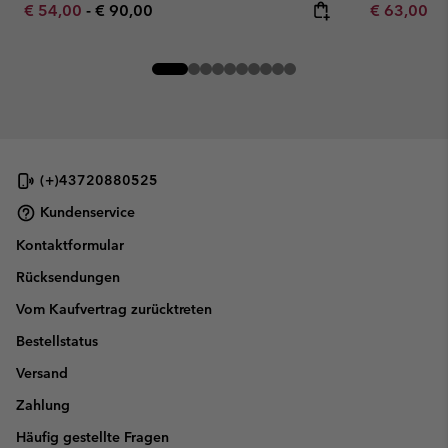
Minimum sale price:
Maximum price:
Minimum sa
€ 54,00
-
€ 90,00
€ 63,00
-
(+)43720880525
Kundenservice
Kontaktformular
Rücksendungen
Vom Kaufvertrag zurücktreten
Bestellstatus
Versand
Zahlung
Häufig gestellte Fragen