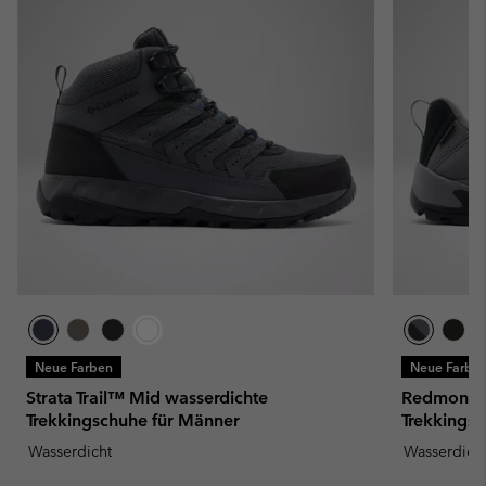
Neue Farben
Neue Farbe
Strata Trail™ Mid wasserdichte
Redmond™ 
Trekkingschuhe für Männer
Trekkings
Wasserdicht
Wasserdich