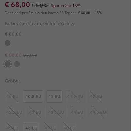
Sale price:
Regular price:
€ 68,00
€ 80,00
Sparen Sie 15%
Der niedrigste Preis in den letzten 30 Tagen:
€ 80,00
-15%
Farbe:
Cordovan, Golden Yellow
€ 80,00
Regular price:
Sale price:
€ 68,00
€ 80,00
Größe:
40 EU
40.5 EU
41 EU
41.5 EU
42 EU
42.5 EU
43 EU
43.5 EU
44 EU
44.5 EU
45 EU
46 EU
47 EU
48 EU