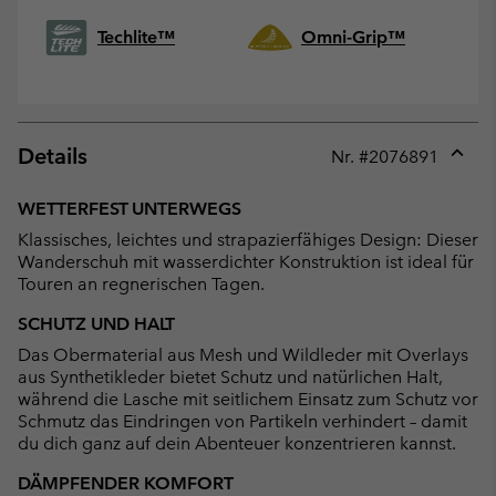
Techlite™
Omni-Grip™
Details
Nr. #
2076891
Expan
or
WETTERFEST UNTERWEGS
collap
Klassisches, leichtes und strapazierfähiges Design: Dieser
sectio
Wanderschuh mit wasserdichter Konstruktion ist ideal für
Touren an regnerischen Tagen.
SCHUTZ UND HALT
Das Obermaterial aus Mesh und Wildleder mit Overlays
aus Synthetikleder bietet Schutz und natürlichen Halt,
während die Lasche mit seitlichem Einsatz zum Schutz vor
Schmutz das Eindringen von Partikeln verhindert – damit
du dich ganz auf dein Abenteuer konzentrieren kannst.
DÄMPFENDER KOMFORT