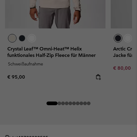
Crystal Leaf™ Omni-Heat™ Helix
Arctic Cre
funktionales Half-Zip Fleece für Männer
Jacke für
Schweißaufnahme
Sale price:
Re
€ 80,00
€ 
Regular price:
€ 95,00