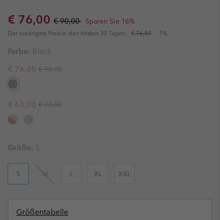
Sale price:
Regular price:
€ 76,00
€ 90,00
Sparen Sie 16%
Der niedrigste Preis in den letzten 30 Tagen:
€ 76,50
-1%
Farbe:
Black
Regular price:
Sale price:
€ 76,00
€ 90,00
Regular price:
Sale price:
€ 63,00
€ 90,00
Größe:
S
S
M
L
XL
XXL
Größentabelle