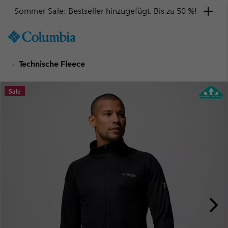
Sommer Sale: Bestseller hinzugefügt. Bis zu 50 %!
SKIP
Columbia
TO
Sportswear
CONTENT
Technische Fleece
SKIP
TO
MAIN
Sale
NAV
SKIP
TO
SEARCH