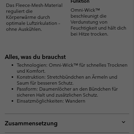
Funktion
Das Fleece-Mesh-Material
Omni-Wick™
reguliert die
beschleunigt die
Körperwärme durch
Verdunstung von
optimale Luftzirkulation –
Feuchtigkeit und hält dich
ohne Auskühlen.
bei Hitze trocken.
Alles, was du brauchst
Technologien: Omni-Wick™ für schnelles Trocknen
und Komfort.
Konstruktion: Stretchbündchen an Ärmeln und
Saum für besseren Schutz.
Passform: Daumenlöcher an den Bündchen für
sicheren Halt und zusätzlichen Schutz.
Einsatzmöglichkeiten: Wandern
Zusammensetzung
Expan