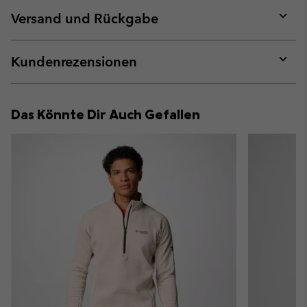
or
collap
Versand und Rückgabe
sectio
Expan
or
collap
Kundenrezensionen
sectio
Expan
or
collap
Das Könnte Dir Auch Gefallen
sectio