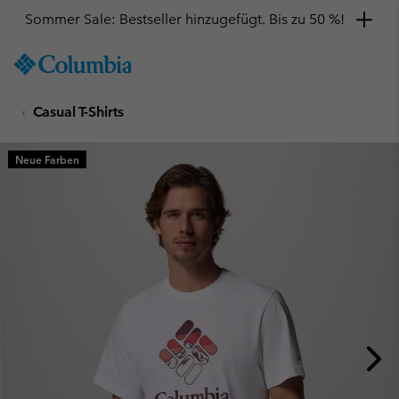
Sommer Sale: Bestseller hinzugefügt. Bis zu 50 %!
SKIP
Columbia
TO
Sportswear
CONTENT
Casual T-Shirts
SKIP
TO
MAIN
Neue Farben
NAV
SKIP
TO
SEARCH