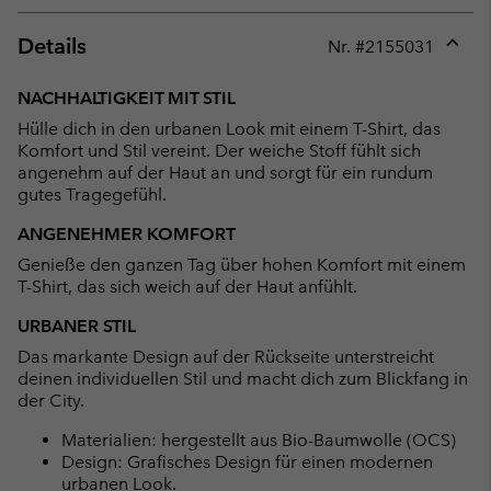
Details
Nr. #
2155031
Expan
or
NACHHALTIGKEIT MIT STIL
collap
Hülle dich in den urbanen Look mit einem T-Shirt, das
sectio
Komfort und Stil vereint. Der weiche Stoff fühlt sich
angenehm auf der Haut an und sorgt für ein rundum
gutes Tragegefühl.
ANGENEHMER KOMFORT
Genieße den ganzen Tag über hohen Komfort mit einem
T-Shirt, das sich weich auf der Haut anfühlt.
URBANER STIL
Das markante Design auf der Rückseite unterstreicht
deinen individuellen Stil und macht dich zum Blickfang in
der City.
Materialien: hergestellt aus Bio-Baumwolle (OCS)
Design: Grafisches Design für einen modernen
urbanen Look.