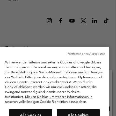
Österreich
Fortfahren ohne Akzeptieren
©
2026
Columbia Sportswear Austria GmbH. Moosfeldstraße 1, 5101
Bergheim, Salzburg Österreich. Alle Rechte vorbehalten.
Wir verwenden interne und externe Cookies und vergleichbare
Technologien zur Personalisierung von Inhalten und Anzeigen,
Nutzungsbedingungen
Allgemeine Verkaufsbedingungen
Garantie
zur Bereitstellung von Social-Media-Funktionen und zur Analyse
Datenschutzerklärung
der Website. Bitte gib in den unten verfügbaren Optionen an, ob
du den Einsatz unserer Cookies akzeptierst. Wenn du die
Bestimmungen und Bedingungen des Mitglieder Programms
Cookies ablehnst, werden wir nur die Cookies einsetzen, die
Bitte wählen Sie Ihr Lieferland und Ihre Sprache
zwingend notwendig sind, damit unsere Website
Nutzungsbedingungen Für Nutzergenerierte Inhalte
Impressum
Online-Einkauf verfügbar
funktioniert.
Klicken Sie hier, um weitere Informationen in
Cookies
unseren vollständigen Cookie-Richtlinien einzusehen.
Online
United States
Einkau
Kundenservice: Mo- Fr. 9:00 - 13:00 & 14:00- 18:00 Uhr
Alle Cookies
Alle Cookies