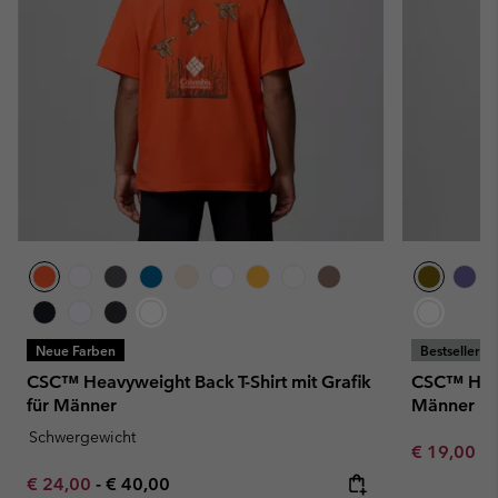
Neue Farben
Bestseller
CSC™ Heavyweight Back T-Shirt mit Grafik
CSC™ Heavy
für Männer
Männer
Schwergewicht
Minimum sa
€ 19,00
-
Minimum sale price:
Maximum price:
€ 24,00
-
€ 40,00