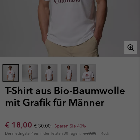
T-Shirt aus Bio-Baumwolle
mit Grafik für Männer
Sale price:
Regular price:
€ 18,00
€ 30,00
Sparen Sie 40%
Der niedrigste Preis in den letzten 30 Tagen:
€ 30,00
-40%