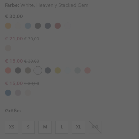
Farbe:
White, Heavenly Stacked Gem
€ 30,00
Regular price:
Sale price:
€ 21,00
€ 30,00
Regular price:
Sale price:
€ 18,00
€ 30,00
Regular price:
Sale price:
€ 15,00
€ 30,00
Größe:
XS
S
M
L
XL
XXL