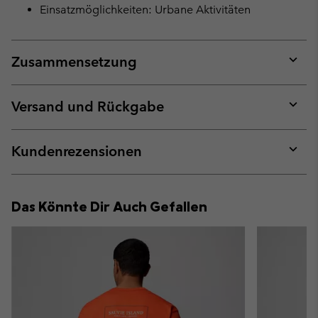
Einsatzmöglichkeiten: Urbane Aktivitäten
Zusammensetzung
Expan
or
collap
Versand und Rückgabe
sectio
Expan
or
collap
Kundenrezensionen
sectio
Expan
or
collap
Das Könnte Dir Auch Gefallen
sectio