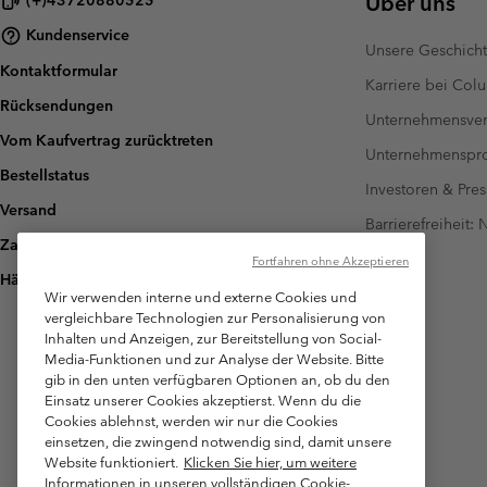
Über uns
(+)43720880525
Kundenservice
Unsere Geschich
Kontaktformular
Karriere bei Col
Rücksendungen
Unternehmensver
Vom Kaufvertrag zurücktreten
Unternehmensp
Bestellstatus
Investoren & Pres
Versand
Barrierefreiheit:
Zahlung
Fortfahren ohne Akzeptieren
Häufig gestellte Fragen
Wir verwenden interne und externe Cookies und
vergleichbare Technologien zur Personalisierung von
Inhalten und Anzeigen, zur Bereitstellung von Social-
Media-Funktionen und zur Analyse der Website. Bitte
gib in den unten verfügbaren Optionen an, ob du den
Einsatz unserer Cookies akzeptierst. Wenn du die
Cookies ablehnst, werden wir nur die Cookies
einsetzen, die zwingend notwendig sind, damit unsere
Website funktioniert.
Klicken Sie hier, um weitere
Informationen in unseren vollständigen Cookie-