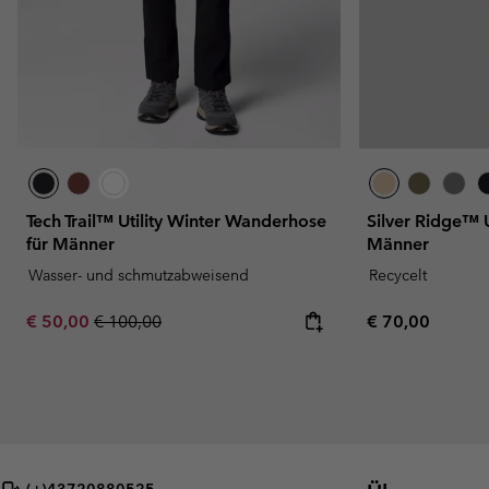
Tech Trail™ Utility Winter Wanderhose
Silver Ridge™ 
für Männer
Männer
Wasser- und schmutzabweisend
Recycelt
Sale price:
Regular price:
Regular price:
€ 50,00
€ 100,00
€ 70,00