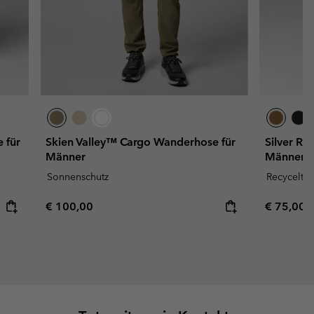
 für
Skien Valley™ Cargo Wanderhose für
Silver Ri
Männer
Männer –
Sonnenschutz
Recycelt
Regular price:
Regular p
€ 100,00
€ 75,00