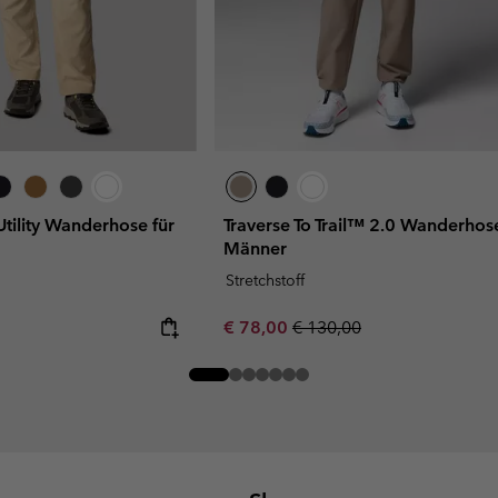
Utility Wanderhose für
Traverse To Trail™ 2.0 Wanderhose
Männer
Stretchstoff
Sale price:
Regular price:
€ 78,00
€ 130,00