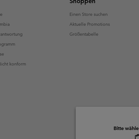
Shoppen
te
Einen Store suchen
umbia
Aktuelle Promotions
antwortung
Größentabelle
rogramm
se
 Nicht konform
Bitte wähle