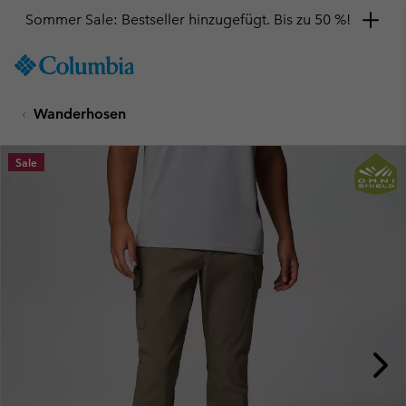
Sommer Sale: Bestseller hinzugefügt. Bis zu 50 %!
SKIP
Columbia
TO
Sportswear
CONTENT
Wanderhosen
SKIP
TO
MAIN
Sale
NAV
SKIP
TO
SEARCH