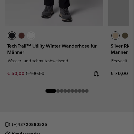
Tech Trail™ Utility Winter Wanderhose für
Silver Rid
Männer
Männer
Wasser- und schmutzabweisend
Recycelt
Sale price:
Regular price:
Regular pr
€ 50,00
€ 100,00
€ 70,00
(+)43720880525
Kundenservice