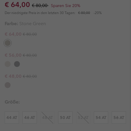
Sale price:
Regular price:
€ 64,00
€ 80,00
Sparen Sie 20%
Der niedrigste Preis in den letzten 30 Tagen:
€ 80,00
-20%
Farbe:
Stone Green
Regular price:
Sale price:
€ 64,00
€ 80,00
Regular price:
Sale price:
€ 56,00
€ 80,00
Regular price:
Sale price:
€ 48,00
€ 80,00
Größe:
44 AT
46 AT
48 AT
50 AT
52 AT
54 AT
56 AT