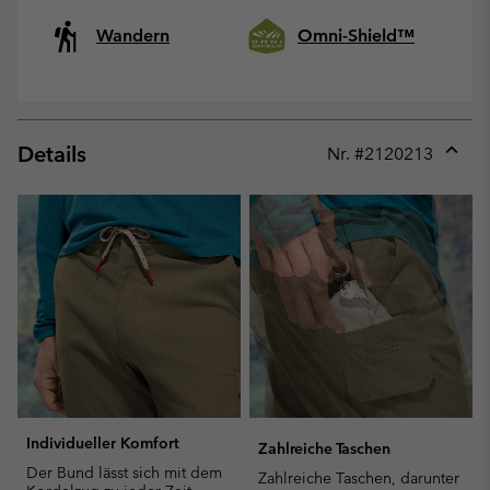
Wandern
Omni-Shield™
Details
Nr. #
2120213
Expan
or
collap
sectio
Individueller Komfort
Zahlreiche Taschen
Der Bund lässt sich mit dem
Zahlreiche Taschen, darunter