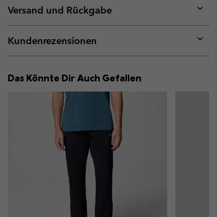
collap
Versand und Rückgabe
sectio
Expan
or
collap
Kundenrezensionen
sectio
Expan
or
collap
Das Könnte Dir Auch Gefallen
sectio