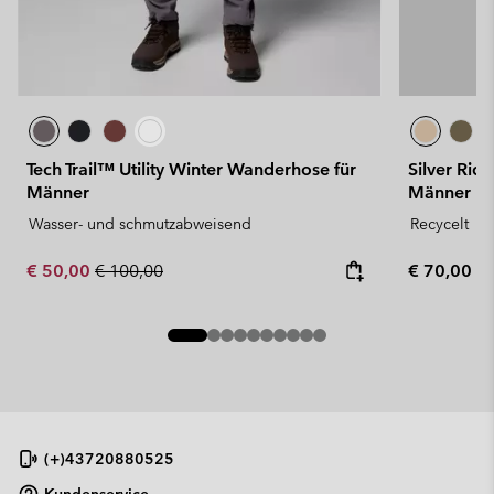
Tech Trail™ Utility Winter Wanderhose für
Silver Rid
Männer
Männer
Wasser- und schmutzabweisend
Recycelt
Sale price:
Regular price:
Regular pr
€ 50,00
€ 100,00
€ 70,00
(+)43720880525
Kundenservice