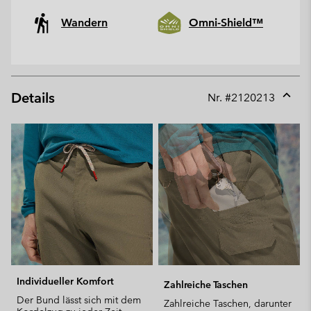
Wandern
Omni-Shield™
Details
Nr. #
2120213
Expan
or
collap
sectio
Individueller Komfort
Zahlreiche Taschen
Der Bund lässt sich mit dem
Zahlreiche Taschen, darunter