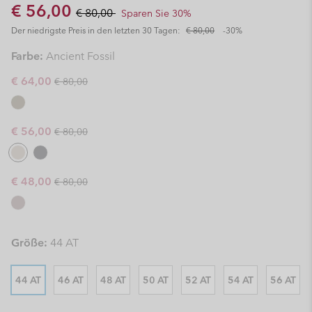
Sale price:
Regular price:
€ 56,00
€ 80,00
Sparen Sie 30%
Der niedrigste Preis in den letzten 30 Tagen:
€ 80,00
-30%
Farbe:
Ancient Fossil
Regular price:
Sale price:
€ 64,00
€ 80,00
Regular price:
Sale price:
€ 56,00
€ 80,00
Regular price:
Sale price:
€ 48,00
€ 80,00
Größe:
44 AT
44 AT
46 AT
48 AT
50 AT
52 AT
54 AT
56 AT