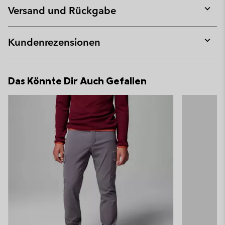
collap
Versand und Rückgabe
sectio
Expan
or
collap
Kundenrezensionen
sectio
Expan
or
collap
Das Könnte Dir Auch Gefallen
sectio