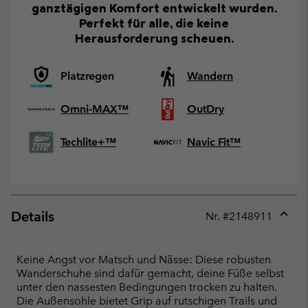
ganztägigen Komfort entwickelt wurden.
Perfekt für alle, die keine
Herausforderung scheuen.
Platzregen
Wandern
Omni-MAX™
OutDry
Techlite+™
Navic Fit™
Details
Nr. #
2148911
Expan
or
collap
Keine Angst vor Matsch und Nässe: Diese robusten
sectio
Wanderschuhe sind dafür gemacht, deine Füße selbst
unter den nassesten Bedingungen trocken zu halten.
Die Außensohle bietet Grip auf rutschigen Trails und