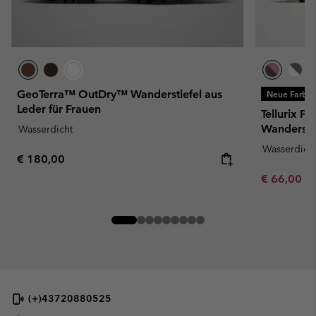
GeoTerra™ OutDry™ Wanderstiefel aus
Neue Farbe
Leder für Frauen
Tellurix P
Wandersch
Wasserdicht
Wasserdich
Regular price:
€ 180,00
Minimum sa
€ 66,00
-
(+)43720880525