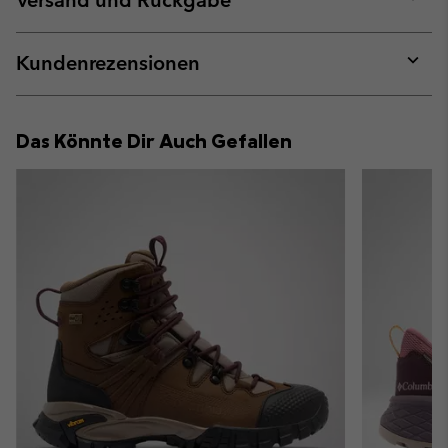
Versand und Rückgabe
sectio
Expan
or
collap
Kundenrezensionen
sectio
Expan
or
collap
Das Könnte Dir Auch Gefallen
sectio