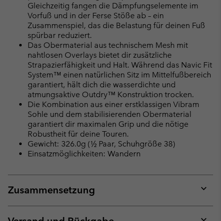
Gleichzeitig fangen die Dämpfungselemente im
Vorfuß und in der Ferse Stöße ab – ein
Zusammenspiel, das die Belastung für deinen Fuß
spürbar reduziert.
Das Obermaterial aus technischem Mesh mit
nahtlosen Overlays bietet dir zusätzliche
Strapazierfähigkeit und Halt. Während das Navic Fit
System™ einen natürlichen Sitz im Mittelfußbereich
garantiert, hält dich die wasserdichte und
atmungsaktive Outdry™ Konstruktion trocken.
Die Kombination aus einer erstklassigen Vibram
Sohle und dem stabilisierenden Obermaterial
garantiert dir maximalen Grip und die nötige
Robustheit für deine Touren.
Gewicht: 326.0g (½ Paar, Schuhgröße 38)
Einsatzmöglichkeiten: Wandern
Zusammensetzung
Expan
or
collap