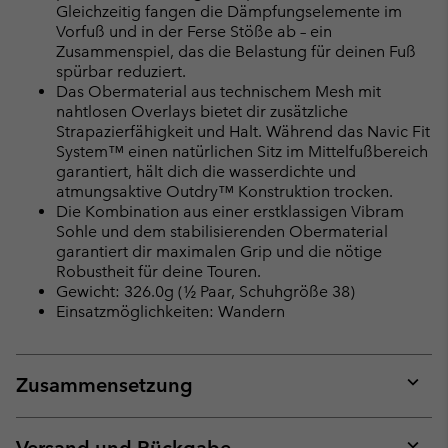
Gleichzeitig fangen die Dämpfungselemente im
Vorfuß und in der Ferse Stöße ab – ein
Zusammenspiel, das die Belastung für deinen Fuß
spürbar reduziert.
Das Obermaterial aus technischem Mesh mit
nahtlosen Overlays bietet dir zusätzliche
Strapazierfähigkeit und Halt. Während das Navic Fit
System™ einen natürlichen Sitz im Mittelfußbereich
garantiert, hält dich die wasserdichte und
atmungsaktive Outdry™ Konstruktion trocken.
Die Kombination aus einer erstklassigen Vibram
Sohle und dem stabilisierenden Obermaterial
garantiert dir maximalen Grip und die nötige
Robustheit für deine Touren.
Gewicht: 326.0g (½ Paar, Schuhgröße 38)
Einsatzmöglichkeiten: Wandern
Zusammensetzung
Expan
or
collap