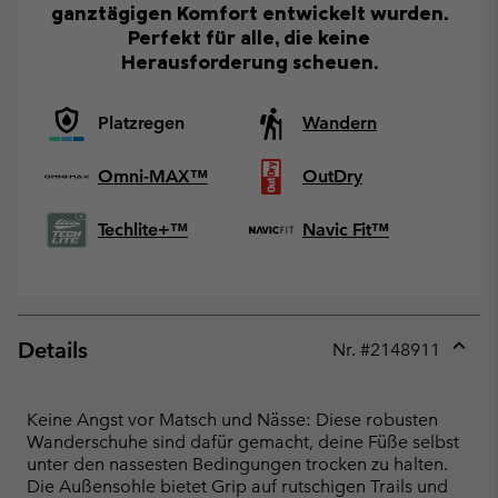
ganztägigen Komfort entwickelt wurden.
Perfekt für alle, die keine
Herausforderung scheuen.
Platzregen
Wandern
Omni-MAX™
OutDry
Techlite+™
Navic Fit™
Details
Nr. #
2148911
Expan
or
collap
Keine Angst vor Matsch und Nässe: Diese robusten
sectio
Wanderschuhe sind dafür gemacht, deine Füße selbst
unter den nassesten Bedingungen trocken zu halten.
Die Außensohle bietet Grip auf rutschigen Trails und