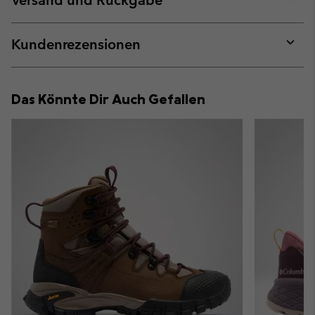
Versand und Rückgabe
sectio
Expan
or
collap
Kundenrezensionen
sectio
Expan
or
collap
Das Könnte Dir Auch Gefallen
sectio