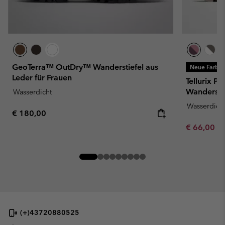
GeoTerra™ OutDry™ Wanderstiefel aus
Neue Farbe
Leder für Frauen
Tellurix P
Wandersch
Wasserdicht
Wasserdich
Regular price:
€ 180,00
Minimum sa
€ 66,00
-
(+)43720880525