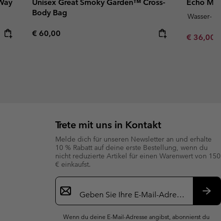
Way
Unisex Great Smoky Garden™ Cross-
Echo Mou
Body Bag
Wasser- u
Regular price:
€ 60,00
Minimum s
€ 36,00
Trete mit uns in Kontakt
Melde dich für unseren Newsletter an und erhalte
10 % Rabatt auf deine erste Bestellung, wenn du
nicht reduzierte Artikel für einen Warenwert von 150
€ einkaufst.
Newsletter-
Anmeldung
Abo
Wenn du deine E-Mail-Adresse angibst, abonnierst du