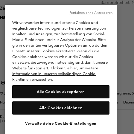
Barrierefreiheit:
Zahlung
Fortfahren ohne Akzeptieren
Häufig gestellte Fragen
Wir verwenden interne und externe Cookies und
vergleichbare Technologien zur Personalisierung von
Inhalten und Anzeigen, zur Bereitstellung von Social-
Media-Funktionen und zur Analyse der Website. Bitte
gib in den unten verfügbaren Optionen an, ob du den
Einsatz unserer Cookies akzeptierst. Wenn du die
Cookies ablehnst, werden wir nur die Cookies
einsetzen, die zwingend notwendig sind, damit unsere
Website funktioniert.
Klicken Sie hier, um weitere
Informationen in unseren vollständigen Cookie-
Richtlinien einzusehen.
Österreich
Alle Cookies akzeptieren
©
2026
Columbia Sportswear Austria GmbH. Moosfeldstraße 1, 5101 Bergheim, Sal
Nutzungsbedingungen
Allgemeine Verkaufsbedingungen
Garantie
Datens
Alle Cookies ablehnen
Kundenservice: Mo- Fr. 9:00 - 13:00 & 14:00- 18:00 Uhr
(+)43720880525
Verwalte deine Cookie-Einstellungen