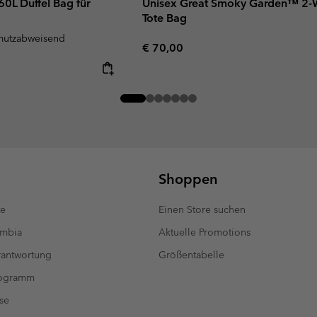
0L Duffel Bag für
Unisex Great Smoky Garden™ 2-
Tote Bag
mutzabweisend
Regular price:
€ 70,00
Shoppen
te
Einen Store suchen
umbia
Aktuelle Promotions
antwortung
Größentabelle
rogramm
se