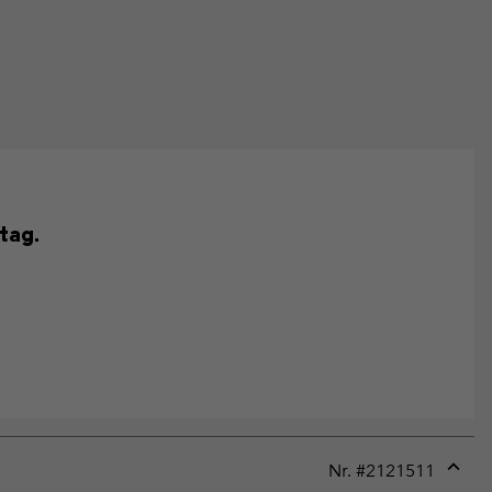
tag.
Nr. #
2121511
Expan