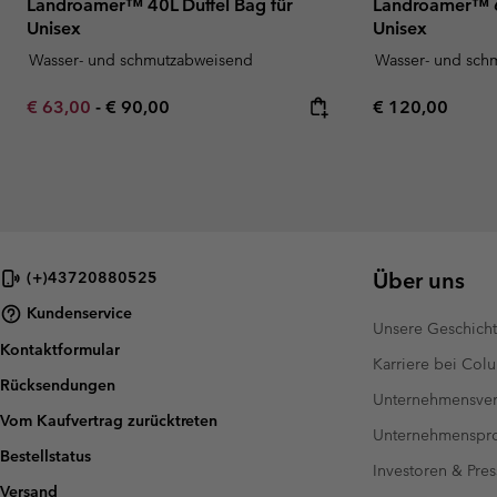
Landroamer™ 40L Duffel Bag für
Landroamer™ 6
Unisex
Unisex
Wasser- und schmutzabweisend
Wasser- und sch
Minimum sale price:
Maximum price:
Regular price:
€ 63,00
-
€ 90,00
€ 120,00
Über uns
(+)43720880525
Kundenservice
Unsere Geschich
Kontaktformular
Karriere bei Col
Rücksendungen
Unternehmensver
Vom Kaufvertrag zurücktreten
Unternehmensp
Bestellstatus
Investoren & Pres
Versand