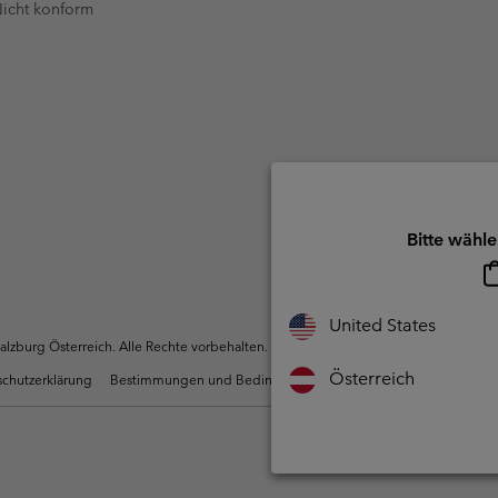
 Nicht konform
Bitte wähle
United States
zburg Österreich. Alle Rechte vorbehalten.
Österreich
chutzerklärung
Bestimmungen und Bedingungen des Mitglieder Programms