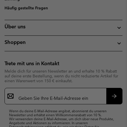
Häufig gestellte Fragen
Über uns
Shoppen
Trete mit uns in Kontakt
Melde dich für unseren Newsletter an und erhalte 10 % Rabatt
auf deine erste Bestellung, wenn du nicht reduzierte Artikel für
einen Warenwert von 150 € einkaufst.
Newsletter-
Anmeldung
Abonn
Wenn du deine E-Mail-Adresse angibst, abonnierst du unseren
Newsletter und erhältst einen Willkommensrabatt von 10 %.
Wir verwenden deine E-Mail-Adresse, um dich über neue Produkte,
Angebote und Aktionen zu informieren. In unseren
Datenschutzhinweisen
erfährst du, wie wir deine Daten für