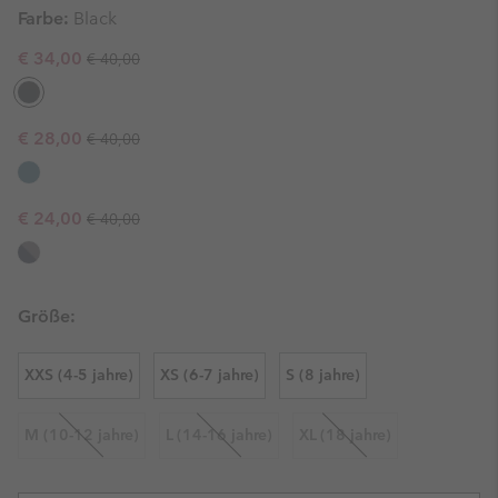
Farbe:
Black
Regular price:
Sale price:
€ 34,00
€ 40,00
Regular price:
Sale price:
€ 28,00
€ 40,00
Regular price:
Sale price:
€ 24,00
€ 40,00
Größe:
XXS (4-5 jahre)
XS (6-7 jahre)
S (8 jahre)
M (10-12 jahre)
L (14-16 jahre)
XL (18 jahre)