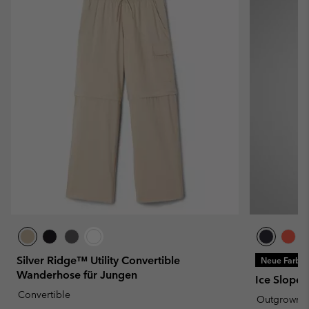
Silver Ridge™ Utility Convertible
Neue Farbe
Wanderhose für Jungen
Ice Slope™
Convertible
Outgrown