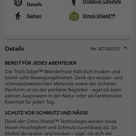
Outdoor Lifestyle
Details
Gehen
Omni-Shield™
Details
Nr. #
2160551
Expan
or
BEREIT FÜR JEDES ABENTEUER
collap
Die Trails Edge™ Wanderhose hält dich trocken und
sectio
bietet volle Bewegungsfreiheit. Dank des wasser- und
schmutzabweisenden Materials sowie der sicheren
Passform ist sie der perfekte Begleiter – egal ob beim
aktiven Auspowern in der Natur oder als funktionales
Essential für jeden Tag.
SCHUTZ VOR SCHMUTZ UND NÄSSE
Dank der Omni-Shield™ Technologie weisen diese
Hosen Feuchtigkeit und Schmutz zuverlässig ab. So
bleibst du sauber und trocken – egal, ob dich ein