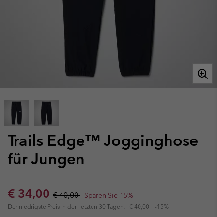
Trails Edge™ Jogginghose
für Jungen
Sale price:
Regular price:
€ 34,00
€ 40,00
Sparen Sie 15%
Der niedrigste Preis in den letzten 30 Tagen:
€ 40,00
-15%