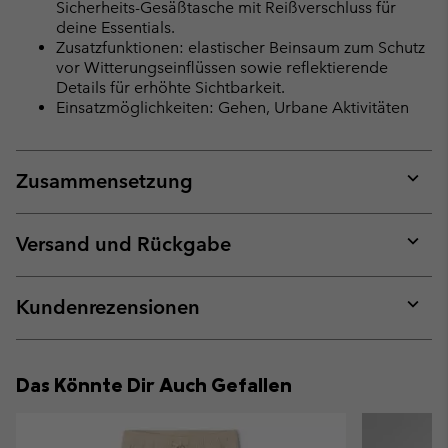
Sicherheits-Gesäßtasche mit Reißverschluss für
deine Essentials.
Zusatzfunktionen: elastischer Beinsaum zum Schutz
vor Witterungseinflüssen sowie reflektierende
Details für erhöhte Sichtbarkeit.
Einsatzmöglichkeiten: Gehen, Urbane Aktivitäten
Zusammensetzung
Expan
or
collap
Versand und Rückgabe
sectio
Expan
or
collap
Kundenrezensionen
sectio
Expan
or
collap
Das Könnte Dir Auch Gefallen
sectio