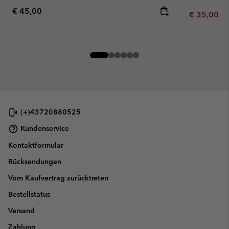
Regular price:
€ 45,00
Minimum sa
€ 35,00
-
(+)43720880525
Kundenservice
Kontaktformular
Rücksendungen
Vom Kaufvertrag zurücktreten
Bestellstatus
Versand
Zahlung