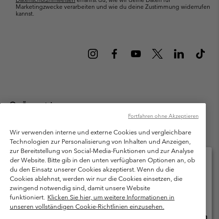
Marketingzwecke verarbeiten und wie du deine Zustimmung widerrufen
kannst.
Österreich
Fortfahren ohne Akzeptieren
©
2026
Columbia Sportswear Austria GmbH. Moosfeldstraße 1, 5101
Bergheim, Salzburg Österreich. Alle Rechte vorbehalten.
Wir verwenden interne und externe Cookies und vergleichbare
Technologien zur Personalisierung von Inhalten und Anzeigen,
Nutzungsbedingungen
Allgemeine Verkaufsbedingungen
Garantie
zur Bereitstellung von Social-Media-Funktionen und zur Analyse
Datenschutzerklärung
der Website. Bitte gib in den unten verfügbaren Optionen an, ob
du den Einsatz unserer Cookies akzeptierst. Wenn du die
Bestimmungen und Bedingungen des Mitglieder Programms
Cookies ablehnst, werden wir nur die Cookies einsetzen, die
Bitte wählen Sie Ihr Lieferland und Ihre Sprache
zwingend notwendig sind, damit unsere Website
Nutzungsbedingungen Für Nutzergenerierte Inhalte
Impressum
Online-Einkauf verfügbar
funktioniert.
Klicken Sie hier, um weitere Informationen in
Cookies
unseren vollständigen Cookie-Richtlinien einzusehen.
Online
United States