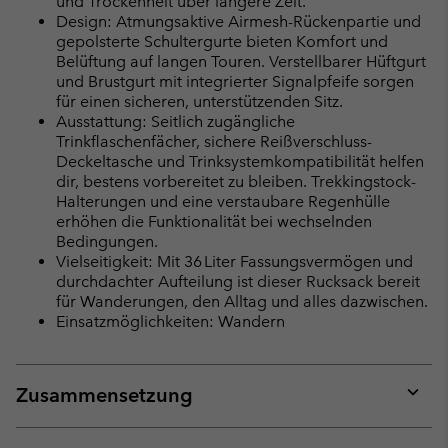
und Trockenheit über längere Zeit.
Design: Atmungsaktive Airmesh-Rückenpartie und
gepolsterte Schultergurte bieten Komfort und
Belüftung auf langen Touren. Verstellbarer Hüftgurt
und Brustgurt mit integrierter Signalpfeife sorgen
für einen sicheren, unterstützenden Sitz.
Ausstattung: Seitlich zugängliche
Trinkflaschenfächer, sichere Reißverschluss-
Deckeltasche und Trinksystemkompatibilität helfen
dir, bestens vorbereitet zu bleiben. Trekkingstock-
Halterungen und eine verstaubare Regenhülle
erhöhen die Funktionalität bei wechselnden
Bedingungen.
Vielseitigkeit: Mit 36 Liter Fassungsvermögen und
durchdachter Aufteilung ist dieser Rucksack bereit
für Wanderungen, den Alltag und alles dazwischen.
Einsatzmöglichkeiten: Wandern
Zusammensetzung
Expan
or