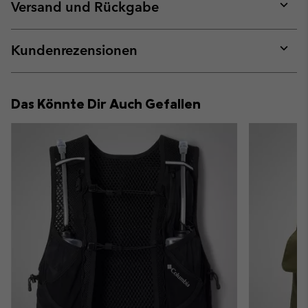
collap
Versand und Rückgabe
sectio
Expan
or
collap
Kundenrezensionen
sectio
Expan
or
collap
Das Könnte Dir Auch Gefallen
sectio