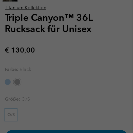
Titanium Kollektion
Triple Canyon™ 36L
Rucksack für Unisex
Regular price:
€ 130,00
Farbe:
Black
Größe:
O/S
O/S