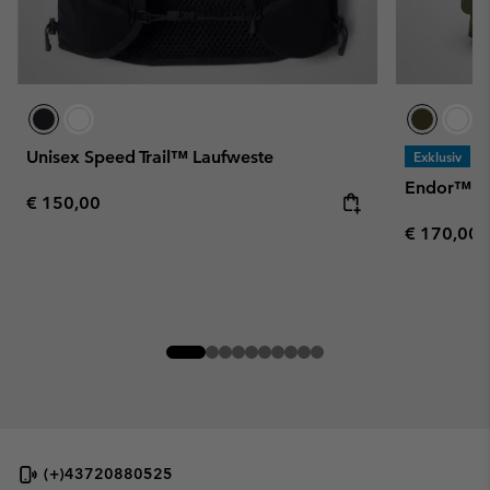
Unisex Speed Trail™ Laufweste
Exklusiv
Endor™ Is
Regular price:
€ 150,00
Regular pr
€ 170,00
(+)43720880525