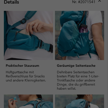
Details
Nr. #
2071541
Expan
or
collap
sectio
Praktischer Stauraum
Geräumige Seitentasche
Hüftgurttasche mit
Dehnbare Seitentaschen
Reißverschluss für Snacks
bieten Platz für eine 1-Liter-
und andere Kleinigkeiten.
Trinkflasche oder andere
Dinge, die du griffbereit
haben willst.